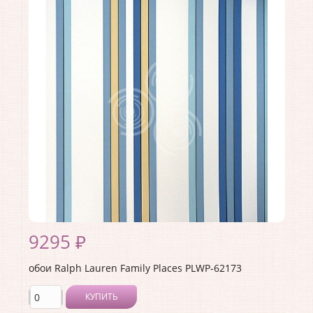
Длина рулона:
10
Ширина рулона:
0.68
Материал покрытия:
<>
Страна:
США
Материал основы:
Бумага
Раппорт:
<>
9295 ₽
обои Ralph Lauren Family Places PLWP-62173
КУПИТЬ