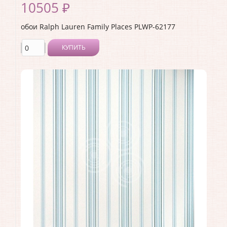
10505 ₽
обои Ralph Lauren Family Places PLWP-62177
КУПИТЬ
Производитель:
Ralph Lauren
Коллекция:
Family Places
Длина рулона:
10
Ширина рулона:
0.68
Материал покрытия:
<>
Страна:
США
Материал основы:
Бумага
Раппорт:
<>