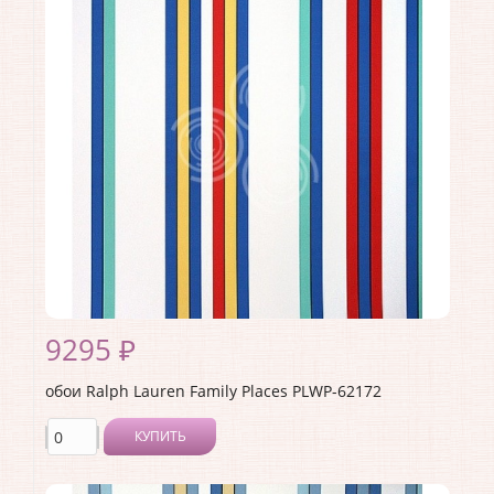
Ширина рулона:
0.68
Материал покрытия:
<>
Страна:
США
Материал основы:
Бумага
Раппорт:
68
9295 ₽
обои Ralph Lauren Family Places PLWP-62172
КУПИТЬ
Производитель:
Ralph Lauren
Коллекция:
Family Places