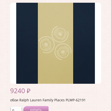
Коллекция:
Family Places
Длина рулона:
10
Ширина рулона:
0.68
Материал покрытия:
<>
Страна:
США
Материал основы:
Бумага
Раппорт:
<>
9240 ₽
обои Ralph Lauren Family Places PLWP-62191
КУПИТЬ