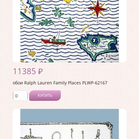
Раппорт:
45
11385 ₽
обои Ralph Lauren Family Places PLWP-62167
КУПИТЬ
Производитель:
Ralph Lauren
Коллекция:
Family Places
Длина рулона:
10
Ширина рулона:
0.68
Материал покрытия:
<>
Страна:
США