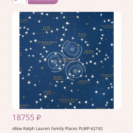
Производитель:
Ralph Lauren
Коллекция:
Family Places
Длина рулона:
10
Ширина рулона:
0.68
Материал покрытия:
<>
Страна:
США
Материал основы:
Бумага
Раппорт:
<>
18755 ₽
обои Ralph Lauren Family Places PLWP-62192