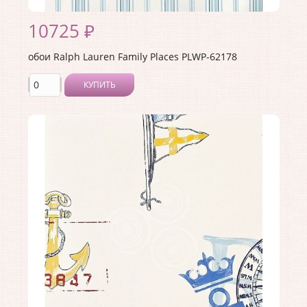
10725 ₽
обои Ralph Lauren Family Places PLWP-62178
КУПИТЬ
Производитель:
Ralph Lauren
Коллекция:
Family Places
Длина рулона:
10
Ширина рулона:
0.68
Материал покрытия:
<>
Страна:
США
Материал основы:
Бумага
Раппорт:
<>