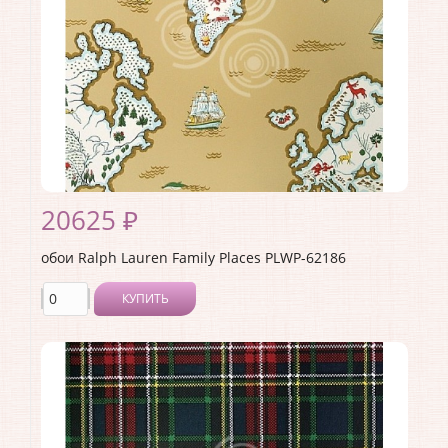
20625 ₽
обои Ralph Lauren Family Places PLWP-62186
КУПИТЬ
Производитель:
Ralph Lauren
Коллекция:
Family Places
Длина рулона:
10
Ширина рулона:
0.68
Материал покрытия:
<>
Страна:
США