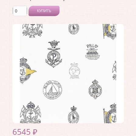
КУПИТЬ
Производитель:
Ralph Lauren
Коллекция:
Family Places
Длина рулона:
10
Ширина рулона:
0.68
Материал покрытия:
<>
Страна:
США
Материал основы:
Бумага
Раппорт:
34
6545 ₽