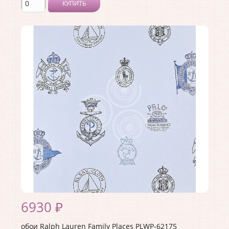
КУПИТЬ
Производитель:
Ralph Lauren
Коллекция:
Family Places
Длина рулона:
10
Ширина рулона:
0.68
Материал покрытия:
<>
Страна:
США
Материал основы:
Бумага
Раппорт:
34
6930 ₽
обои Ralph Lauren Family Places PLWP-62175