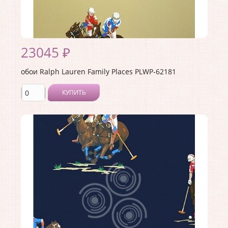
23045 ₽
обои Ralph Lauren Family Places PLWP-62181
КУПИТЬ
Производитель:
Ralph Lauren
Коллекция:
Family Places
Длина рулона:
10
Ширина рулона:
0.68
Материал покрытия:
<>
Страна:
США
Материал основы:
Бумага
Раппорт:
64