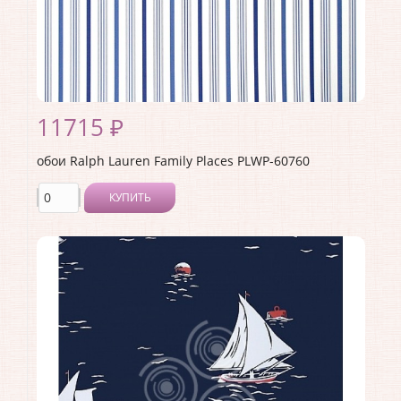
11715 ₽
обои Ralph Lauren Family Places PLWP-60760
КУПИТЬ
Производитель:
Ralph Lauren
Коллекция:
Family Places
Длина рулона:
10
Ширина рулона:
0.52
Материал покрытия:
<>
Страна:
США
Материал основы:
Бумага
Раппорт:
<>