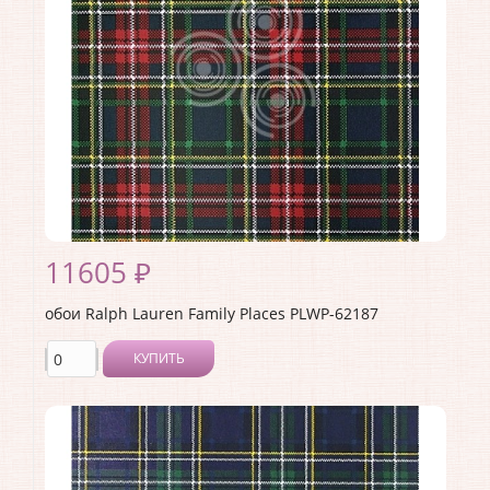
Материал основы:
Бумага
Раппорт:
68
11605 ₽
обои Ralph Lauren Family Places PLWP-62187
КУПИТЬ
Производитель:
Ralph Lauren
Коллекция:
Family Places
Длина рулона:
10
Ширина рулона:
0.68
Материал покрытия:
<>