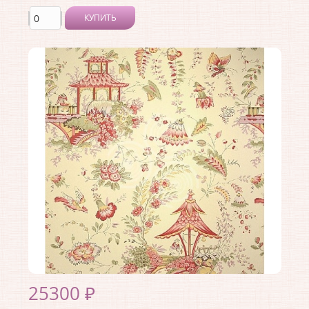
КУПИТЬ
Производитель:
Ralph Lauren
Коллекция:
Family Places
Длина рулона:
10
Ширина рулона:
0.68
Материал покрытия:
<>
Страна:
США
Материал основы:
Бумага
Раппорт:
68
25300 ₽