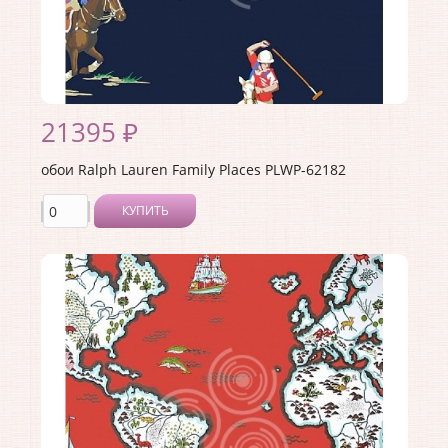
21395 ₽
обои Ralph Lauren Family Places PLWP-62182
КУПИТЬ
Производитель:
Ralph Lauren
Коллекция:
Family Places
Длина рулона:
10
Ширина рулона:
0.68
Материал покрытия:
<>
Страна:
США
Материал основы:
Бумага
Раппорт:
64