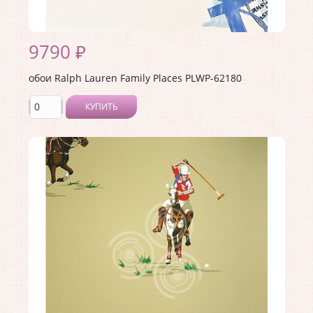
9790 ₽
обои Ralph Lauren Family Places PLWP-62180
КУПИТЬ
Производитель:
Ralph Lauren
Коллекция:
Family Places
Длина рулона:
10
Ширина рулона:
0.68
Материал покрытия:
<>
Страна:
США
Материал основы:
Бумага
Раппорт:
68