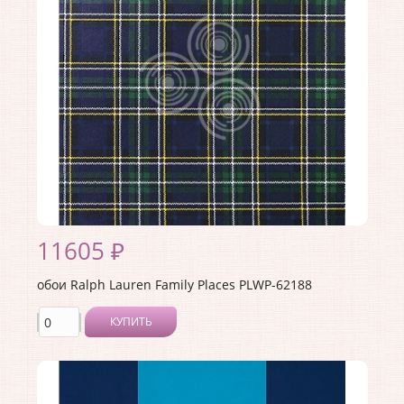
Страна:
США
Материал основы:
Бумага
Раппорт:
63
11605 ₽
обои Ralph Lauren Family Places PLWP-62188
КУПИТЬ
Производитель:
Ralph Lauren
Коллекция:
Family Places
Длина рулона:
10
Ширина рулона:
0.68