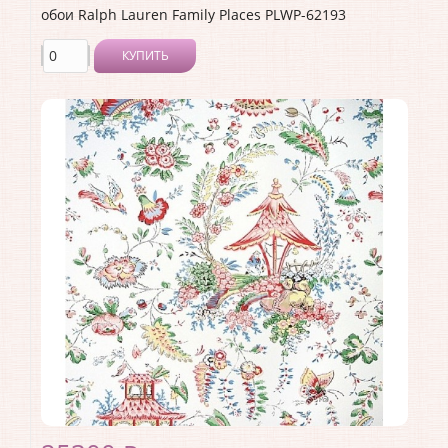
обои Ralph Lauren Family Places PLWP-62193
КУПИТЬ
Производитель:
Ralph Lauren
Коллекция:
Family Places
Длина рулона:
10
Ширина рулона:
0.68
Материал покрытия:
<>
Страна:
США
Материал основы:
Бумага
Раппорт:
45