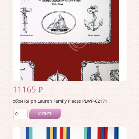
Материал покрытия:
<>
Страна:
США
Материал основы:
Бумага
Раппорт:
68
11165 ₽
обои Ralph Lauren Family Places PLWP-62171
КУПИТЬ
Производитель:
Ralph Lauren
Коллекция:
Family Places
Длина рулона:
10