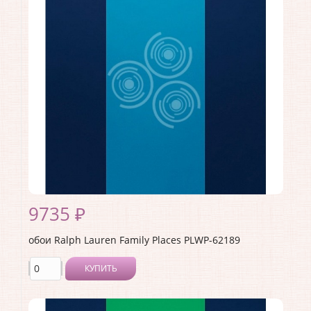
Материал покрытия:
<>
Страна:
США
Материал основы:
Бумага
Раппорт:
63
9735 ₽
обои Ralph Lauren Family Places PLWP-62189
КУПИТЬ
Производитель:
Ralph Lauren
Коллекция:
Family Places