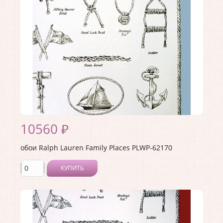
Материал основы:
Бумага
Раппорт:
68
10560 ₽
обои Ralph Lauren Family Places PLWP-62170
КУПИТЬ
Производитель:
Ralph Lauren
Коллекция:
Family Places
Длина рулона:
10
Ширина рулона:
0.68