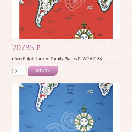
20735 ₽
обои Ralph Lauren Family Places PLWP-62184
КУПИТЬ
Производитель:
Ralph Lauren
Коллекция:
Family Places
Длина рулона:
10
Ширина рулона:
0.68
Материал покрытия:
<>
Страна:
США
Материал основы:
Бумага
Раппорт:
68