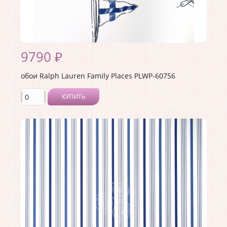
9790 ₽
обои Ralph Lauren Family Places PLWP-60756
КУПИТЬ
Производитель:
Ralph Lauren
Коллекция:
Family Places
Длина рулона:
10
Ширина рулона:
0.68
Материал покрытия:
<>
Страна:
США
Материал основы:
Бумага
Раппорт:
68