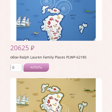
20625 ₽
обои Ralph Lauren Family Places PLWP-62185
КУПИТЬ
Производитель:
Ralph Lauren
Коллекция:
Family Places
Длина рулона:
10
Ширина рулона:
0.68
Материал покрытия:
<>
Страна:
США
Материал основы:
Бумага
Раппорт:
68