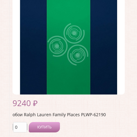
Длина рулона:
10
Ширина рулона:
0.68
Материал покрытия:
<>
Страна:
США
Материал основы:
Бумага
Раппорт:
<>
9240 ₽
обои Ralph Lauren Family Places PLWP-62190
КУПИТЬ
Производитель:
Ralph Lauren