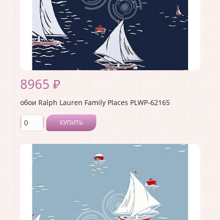
8965 ₽
обои Ralph Lauren Family Places PLWP-62165
КУПИТЬ
Производитель:
Ralph Lauren
Коллекция:
Family Places
Длина рулона:
10
Ширина рулона:
0.68
Материал покрытия:
<>
Страна:
США
Материал основы:
Бумага
Раппорт:
45