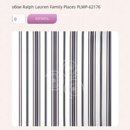
обои Ralph Lauren Family Places PLWP-62176
КУПИТЬ
Производитель:
Ralph Lauren
Коллекция:
Family Places
Длина рулона:
10
Ширина рулона:
0.68
Материал покрытия:
<>
Страна:
США
Материал основы:
Бумага
Раппорт:
34