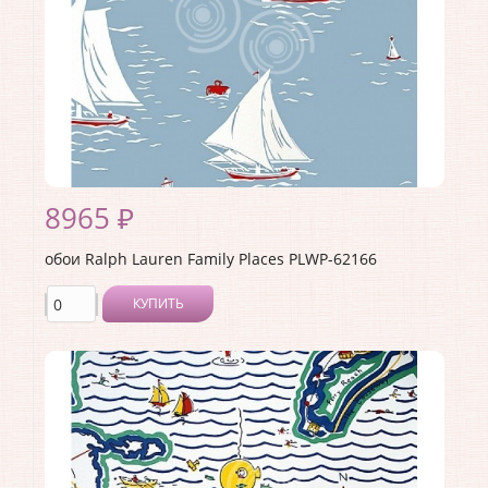
8965 ₽
обои Ralph Lauren Family Places PLWP-62166
КУПИТЬ
Производитель:
Ralph Lauren
Коллекция:
Family Places
Длина рулона:
10
Ширина рулона:
0.68
Материал покрытия:
<>
Страна:
США
Материал основы:
Бумага