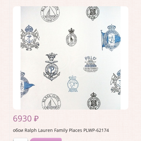
Производитель:
Ralph Lauren
Коллекция:
Family Places
Длина рулона:
10
Ширина рулона:
0.68
Материал покрытия:
<>
Страна:
США
Материал основы:
Бумага
Раппорт:
<>
6930 ₽
обои Ralph Lauren Family Places PLWP-62174