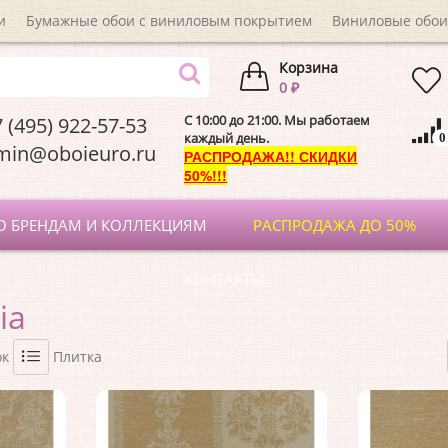
и
Бумажные обои с виниловым покрытием
Виниловые обои
Корзина
0 ₽
C 10:00 до 21:00. Мы работаем
 (495) 922-57-53
каждый день.
0
dmin@oboieuro.
РАСПРОДАЖА!! СКИДКИ
50%!!!
О БРЕНДАМ И КОЛЛЕКЦИЯМ
РАСПРОДАЖА ДО 50%
КОНТАКТЫ
ia
ок
Плитка