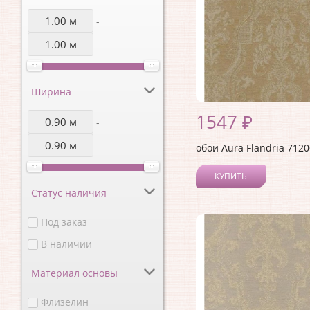
-
Ширина
1547 ₽
-
обои Aura Flandria 712
КУПИТЬ
Статус наличия
Под заказ
В наличии
Материал основы
Флизелин