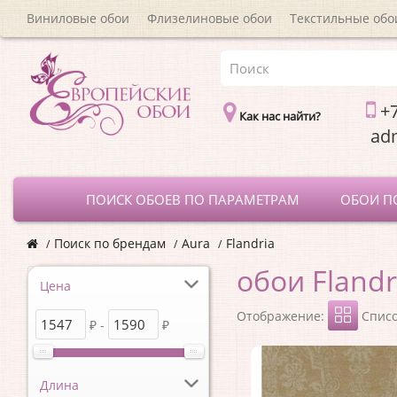
Виниловые обои
Флизелиновые обои
Текстильные обо
+7
Как нас найти?
a
ПОИСК ОБОЕВ ПО ПАРАМЕТРАМ
ОБОИ П
Поиск по брендам
Aura
Flandria
обои Flandr
Цена
Отображение:
Спис
₽ -
₽
Длина