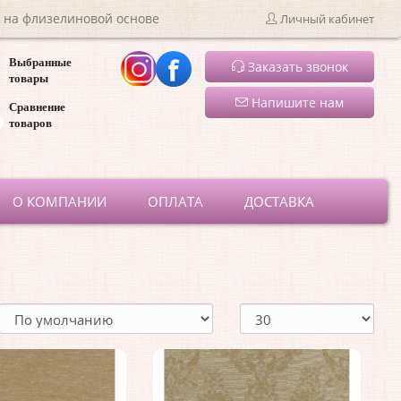
 на флизелиновой основе
Личный кабинет
Выбранные
Заказать звонок
товары
Напишите нам
Сравнение
товаров
ru
О КОМПАНИИ
ОПЛАТА
ДОСТАВКА