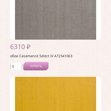
Страна:
Франция
Материал основы:
Флизелин
Раппорт:
<>
6310 ₽
обои Casamance Select IV A72341063
КУПИТЬ
Производитель:
Casamance
Коллекция:
Select IV
Длина рулона:
10.05