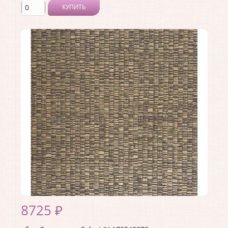
КУПИТЬ
Производитель:
Casamance
Коллекция:
Select IV
Длина рулона:
10.05
Ширина рулона:
0.7
Материал покрытия:
Без покрытия
Страна:
Франция
Материал основы:
Флизелин
Раппорт:
<>
8725 ₽