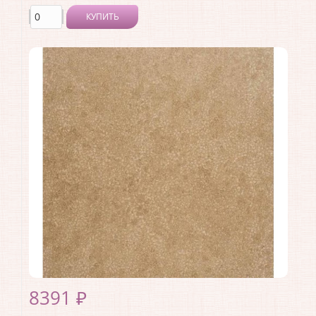
КУПИТЬ
Производитель:
Casamance
Коллекция:
Select IV
Длина рулона:
10.05
Ширина рулона:
0.53
Материал покрытия:
Без покрытия
Страна:
Франция
Материал основы:
Флизелин
Раппорт:
<>
8391 ₽