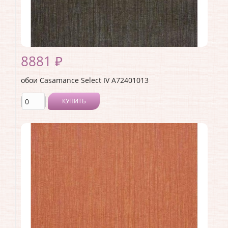
8881 ₽
обои Casamance Select IV A72401013
КУПИТЬ
Производитель:
Casamance
Коллекция:
Select IV
Длина рулона:
10.05
Ширина рулона:
0.7
Материал покрытия:
Без покрытия
Страна:
Франция