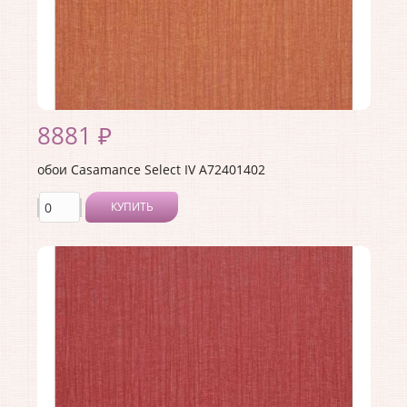
Материал основы:
Флизелин
Раппорт:
<>
8881 ₽
обои Casamance Select IV A72401402
КУПИТЬ
Производитель:
Casamance
Коллекция:
Select IV
Длина рулона:
10.05
Ширина рулона:
0.7
Материал покрытия:
Без покрытия