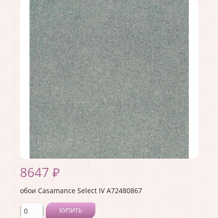
Производитель:
Casamance
Коллекция:
Select IV
Длина рулона:
10.05
Ширина рулона:
0.7
Материал покрытия:
Без покрытия
Страна:
Франция
Материал основы:
Флизелин
Раппорт:
<>
8647 ₽
обои Casamance Select IV A72480867
КУПИТЬ