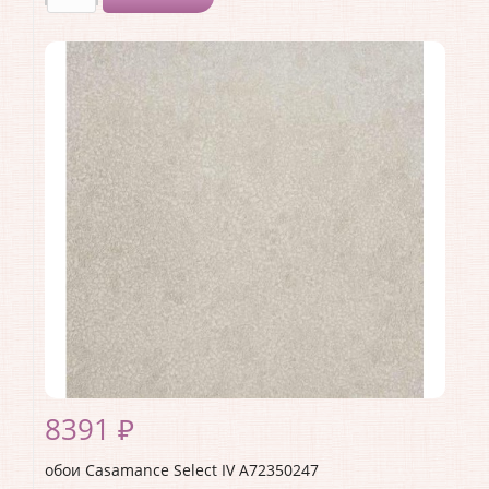
Производитель:
Casamance
Коллекция:
Select IV
Длина рулона:
10.05
Ширина рулона:
0.53
Материал покрытия:
Без покрытия
Страна:
Франция
Материал основы:
Флизелин
Раппорт:
<>
8391 ₽
обои Casamance Select IV A72350247