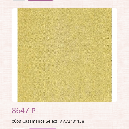
Производитель:
Casamance
Коллекция:
Select IV
Длина рулона:
10.05
Ширина рулона:
0.7
Материал покрытия:
Без покрытия
Страна:
Франция
Материал основы:
Флизелин
Раппорт:
<>
8647 ₽
обои Casamance Select IV A72481138