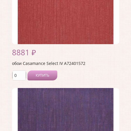
Страна:
Франция
Материал основы:
Флизелин
Раппорт:
<>
8881 ₽
обои Casamance Select IV A72401572
КУПИТЬ
Производитель:
Casamance
Коллекция:
Select IV
Длина рулона:
10.05
Ширина рулона:
0.7