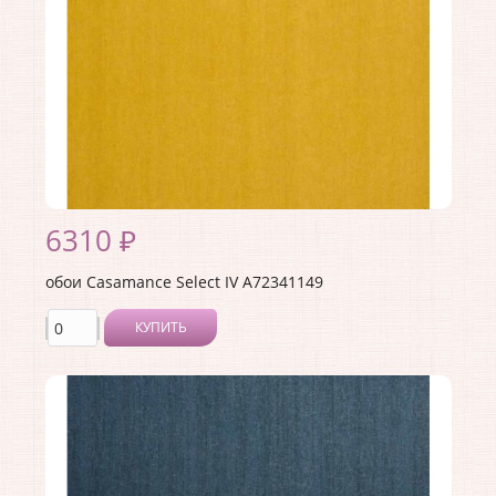
Ширина рулона:
0.53
Материал покрытия:
Без покрытия
Страна:
Франция
Материал основы:
Флизелин
Раппорт:
<>
6310 ₽
обои Casamance Select IV A72341149
КУПИТЬ
Производитель:
Casamance
Коллекция:
Select IV