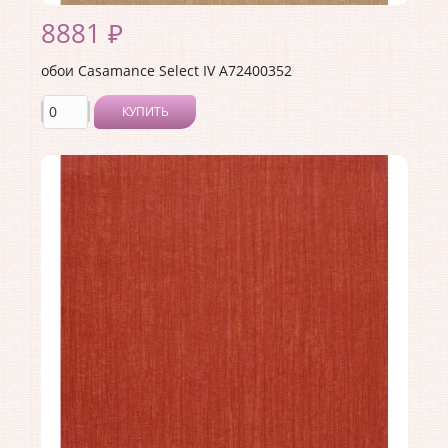
8881 ₽
обои Casamance Select IV A72400352
КУПИТЬ
Производитель:
Casamance
Коллекция:
Select IV
Длина рулона:
10.05
Ширина рулона:
0.7
Материал покрытия:
Без покрытия
Страна:
Франция
Материал основы:
Флизелин
Раппорт:
<>