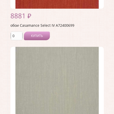
8881 ₽
обои Casamance Select IV A72400699
КУПИТЬ
Производитель:
Casamance
Коллекция:
Select IV
Длина рулона:
10.05
Ширина рулона:
0.7
Материал покрытия:
Без покрытия
Страна:
Франция
Материал основы:
Флизелин
Раппорт:
<>