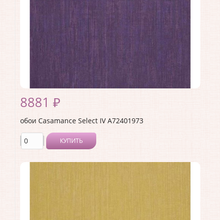
Материал покрытия:
Без покрытия
Страна:
Франция
Материал основы:
Флизелин
Раппорт:
<>
8881 ₽
обои Casamance Select IV A72401973
КУПИТЬ
Производитель:
Casamance
Коллекция:
Select IV