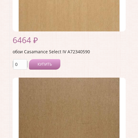
Раппорт:
<>
6464 ₽
обои Casamance Select IV A72340590
КУПИТЬ
Производитель:
Casamance
Коллекция:
Select IV
Длина рулона:
10.05
Ширина рулона:
0.53
Материал покрытия:
Без покрытия
Страна:
Франция