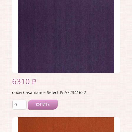
Коллекция:
Select IV
Длина рулона:
10.05
Ширина рулона:
0.53
Материал покрытия:
Без покрытия
Страна:
Франция
Материал основы:
Флизелин
Раппорт:
<>
6310 ₽
обои Casamance Select IV A72341622
КУПИТЬ