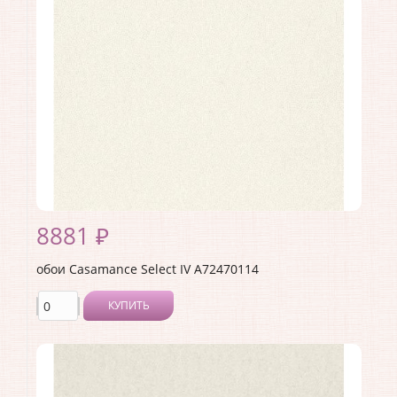
Коллекция:
Select IV
Длина рулона:
10.05
Ширина рулона:
0.7
Материал покрытия:
Без покрытия
Страна:
Франция
Материал основы:
Флизелин
Раппорт:
<>
8881 ₽
обои Casamance Select IV A72470114
КУПИТЬ