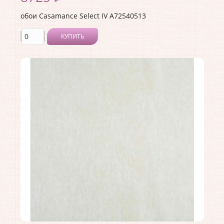
обои Casamance Select IV A72540513
КУПИТЬ
Производитель:
Casamance
Коллекция:
Select IV
Длина рулона:
10.05
Ширина рулона:
0.53
Материал покрытия:
Без покрытия
Страна:
Франция
Материал основы:
Флизелин
Раппорт:
64