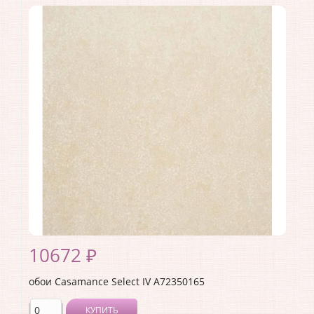
Производитель:
Casamance
Коллекция:
Select IV
Длина рулона:
10.05
Ширина рулона:
0.53
Материал покрытия:
Без покрытия
Страна:
Франция
Материал основы:
Флизелин
Раппорт:
<>
10672 ₽
обои Casamance Select IV A72350165
КУПИТЬ