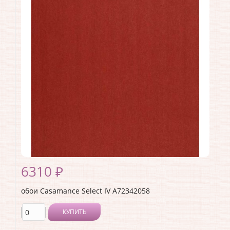
Производитель:
Casamance
Коллекция:
Select IV
Длина рулона:
10.05
Ширина рулона:
0.53
Материал покрытия:
Без покрытия
Страна:
Франция
Материал основы:
Флизелин
Раппорт:
<>
6310 ₽
обои Casamance Select IV A72342058
КУПИТЬ