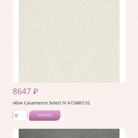
Производитель:
Casamance
Коллекция:
Select IV
Длина рулона:
10.05
Ширина рулона:
0.7
Материал покрытия:
Без покрытия
Страна:
Франция
Материал основы:
Флизелин
Раппорт:
9
8647 ₽
обои Casamance Select IV A72480132
КУПИТЬ