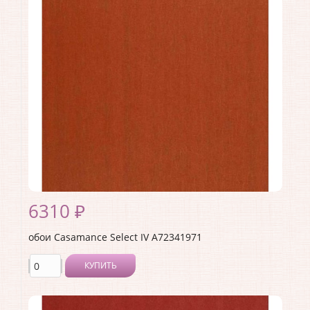
Производитель:
Casamance
Коллекция:
Select IV
Длина рулона:
10.05
Ширина рулона:
0.53
Материал покрытия:
Без покрытия
Страна:
Франция
Материал основы:
Флизелин
Раппорт:
<>
6310 ₽
обои Casamance Select IV A72341971
КУПИТЬ