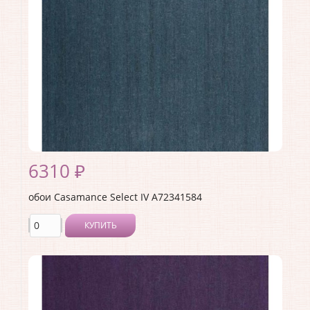
Длина рулона:
10.05
Ширина рулона:
0.53
Материал покрытия:
Без покрытия
Страна:
Франция
Материал основы:
Флизелин
Раппорт:
<>
6310 ₽
обои Casamance Select IV A72341584
КУПИТЬ
Производитель:
Casamance