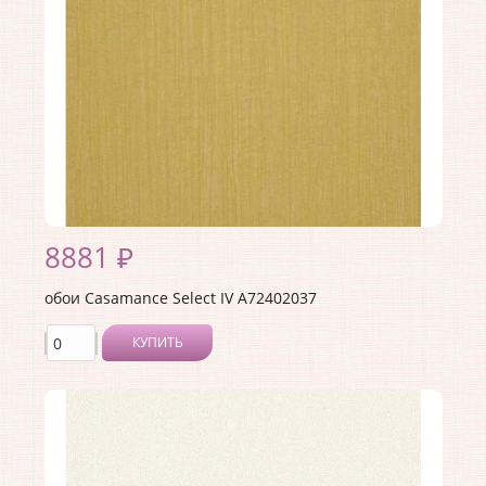
Длина рулона:
10.05
Ширина рулона:
0.7
Материал покрытия:
Без покрытия
Страна:
Франция
Материал основы:
Флизелин
Раппорт:
<>
8881 ₽
обои Casamance Select IV A72402037
КУПИТЬ
Производитель:
Casamance