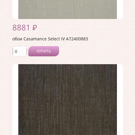
8881 ₽
обои Casamance Select IV A72400883
КУПИТЬ
Производитель:
Casamance
Коллекция:
Select IV
Длина рулона:
10.05
Ширина рулона:
0.7
Материал покрытия:
Без покрытия
Страна:
Франция
Материал основы:
Флизелин
Раппорт:
<>