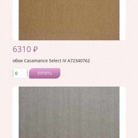
Материал основы:
Флизелин
Раппорт:
<>
6310 ₽
обои Casamance Select IV A72340762
КУПИТЬ
Производитель:
Casamance
Коллекция:
Select IV
Длина рулона:
10.05
Ширина рулона:
0.53
Материал покрытия:
Без покрытия