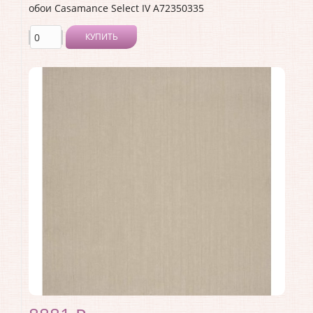
обои Casamance Select IV A72350335
КУПИТЬ
Производитель:
Casamance
Коллекция:
Select IV
Длина рулона:
10.05
Ширина рулона:
0.53
Материал покрытия:
Без покрытия
Страна:
Франция
Материал основы:
Флизелин
Раппорт:
<>