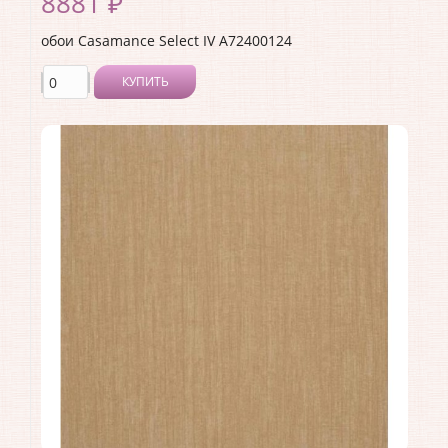
8881 ₽
обои Casamance Select IV A72400124
КУПИТЬ
Производитель:
Casamance
Коллекция:
Select IV
Длина рулона:
10.05
Ширина рулона:
0.7
Материал покрытия:
Без покрытия
Страна:
Франция
Материал основы:
Флизелин
Раппорт:
<>