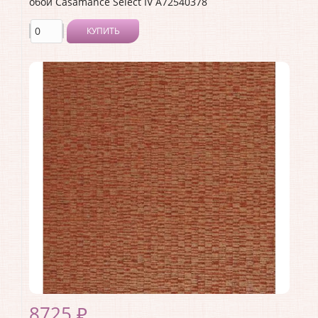
обои Casamance Select IV A72540378
КУПИТЬ
Производитель:
Casamance
Коллекция:
Select IV
Длина рулона:
10.05
Ширина рулона:
0.53
Материал покрытия:
Без покрытия
Страна:
Франция
Материал основы:
Флизелин
Раппорт:
64
8725 ₽