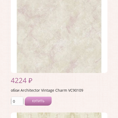
Материал покрытия:
Акриловое
Страна:
США
Материал основы:
Бумага
Раппорт:
53
4224 ₽
обои Architector Vintage Charm VC90109
КУПИТЬ
Производитель:
Architector
Коллекция:
Vintage Charm