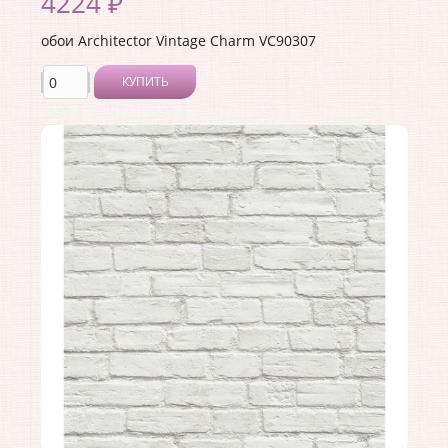
4224 ₽
обои Architector Vintage Charm VC90307
КУПИТЬ
Производитель:
Architector
Коллекция:
Vintage Charm
Длина рулона:
10.05
Ширина рулона:
0.53
Материал покрытия:
Акриловое
Страна:
США
Материал основы:
Бумага
Раппорт:
64