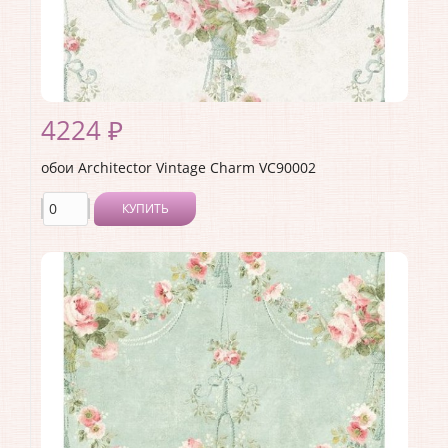
4224 ₽
обои Architector Vintage Charm VC90002
КУПИТЬ
Производитель:
Architector
Коллекция:
Vintage Charm
Длина рулона:
10.05
Ширина рулона:
0.53
Материал покрытия:
Акриловое
Страна:
США
Материал основы:
Бумага
Раппорт:
53