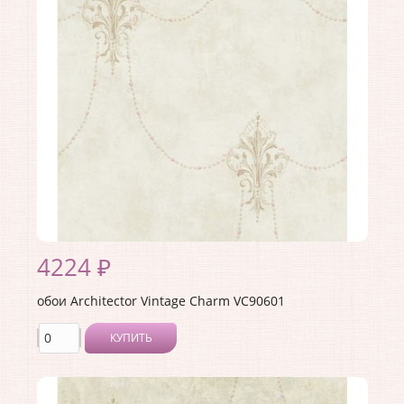
Материал покрытия:
Акриловое
Страна:
США
Материал основы:
Бумага
Раппорт:
53
4224 ₽
обои Architector Vintage Charm VC90601
КУПИТЬ
Производитель:
Architector
Коллекция:
Vintage Charm
Длина рулона:
10.05