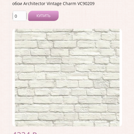
обои Architector Vintage Charm VC90209
КУПИТЬ
Производитель:
Architector
Коллекция:
Vintage Charm
Длина рулона:
10.05
Ширина рулона:
0.53
Материал покрытия:
Акриловое
Страна:
США
Материал основы:
Бумага
Раппорт:
53