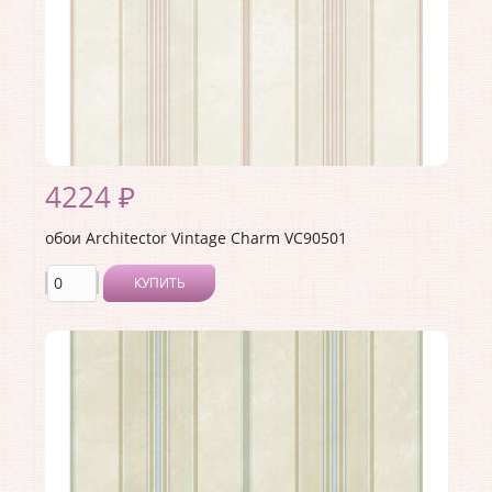
4224 ₽
обои Architector Vintage Charm VC90501
КУПИТЬ
Производитель:
Architector
Коллекция:
Vintage Charm
Длина рулона:
10.05
Ширина рулона:
0.53
Материал покрытия:
Акриловое
Страна:
США
Материал основы:
Бумага
Раппорт:
53