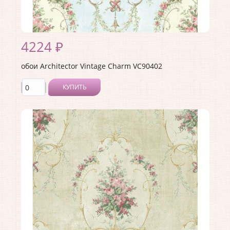
4224 ₽
обои Architector Vintage Charm VC90402
КУПИТЬ
Производитель:
Architector
Коллекция:
Vintage Charm
Длина рулона:
10.05
Ширина рулона:
0.53
Материал покрытия:
Акриловое
Страна:
США
Материал основы:
Бумага
Раппорт:
53