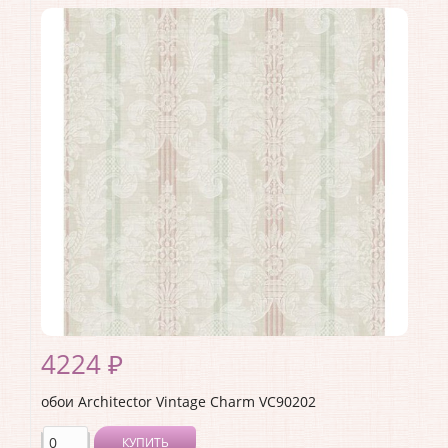
Коллекция:
Vintage Charm
Длина рулона:
10.05
Ширина рулона:
0.53
Материал покрытия:
Акриловое
Страна:
США
Материал основы:
Бумага
Раппорт:
53
4224 ₽
обои Architector Vintage Charm VC90202
КУПИТЬ