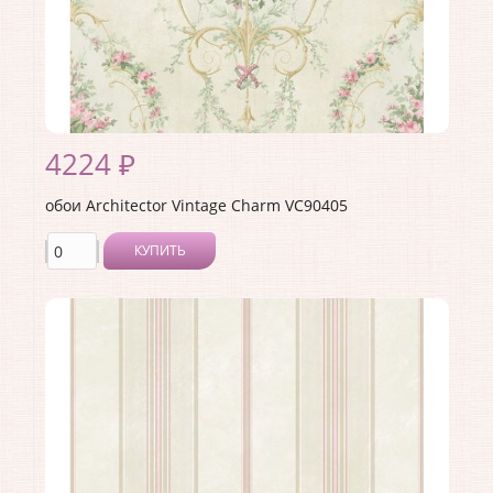
4224 ₽
обои Architector Vintage Charm VC90405
КУПИТЬ
Производитель:
Architector
Коллекция:
Vintage Charm
Длина рулона:
10.05
Ширина рулона:
0.53
Материал покрытия:
Акриловое
Страна:
США
Материал основы:
Бумага
Раппорт:
53