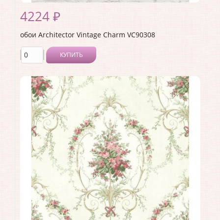
4224 ₽
обои Architector Vintage Charm VC90308
КУПИТЬ
Производитель:
Architector
Коллекция:
Vintage Charm
Длина рулона:
10.05
Ширина рулона:
0.53
Материал покрытия:
Акриловое
Страна:
США
Материал основы:
Бумага
Раппорт:
64