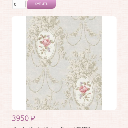
КУПИТЬ
Производитель:
Architector
Коллекция:
Vintage Charm
Длина рулона:
10.05
Ширина рулона:
0.53
Материал покрытия:
Акриловое
Страна:
США
Материал основы:
Бумага
Раппорт:
53
3950 ₽