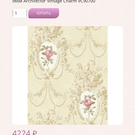
обои Architector Vintage Charm VC90700
КУПИТЬ
Производитель:
Architector
Коллекция:
Vintage Charm
Длина рулона:
10.05
Ширина рулона:
0.53
Материал покрытия:
Акриловое
Страна:
США
Материал основы:
Бумага
Раппорт:
64
4224 ₽