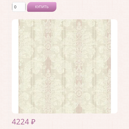
КУПИТЬ
Производитель:
Architector
Коллекция:
Vintage Charm
Длина рулона:
10.05
Ширина рулона:
0.53
Материал покрытия:
Акриловое
Страна:
США
Материал основы:
Бумага
Раппорт:
53
4224 ₽