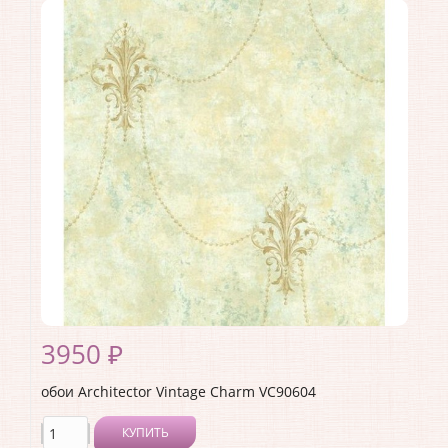
Коллекция:
Vintage Charm
Длина рулона:
10.05
Ширина рулона:
0.53
Материал покрытия:
Акриловое
Страна:
США
Материал основы:
Бумага
Раппорт:
53
3950 ₽
обои Architector Vintage Charm VC90604
КУПИТЬ