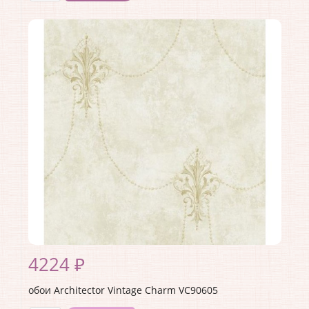
Производитель:
Architector
Коллекция:
Vintage Charm
Длина рулона:
10.05
Ширина рулона:
0.53
Материал покрытия:
Акриловое
Страна:
США
Материал основы:
Бумага
Раппорт:
53
4224 ₽
обои Architector Vintage Charm VC90605