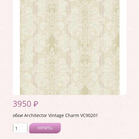
Длина рулона:
10.05
Ширина рулона:
0.53
Материал покрытия:
Акриловое
Страна:
США
Материал основы:
Бумага
Раппорт:
53
3950 ₽
обои Architector Vintage Charm VC90201
КУПИТЬ
Производитель:
Architector