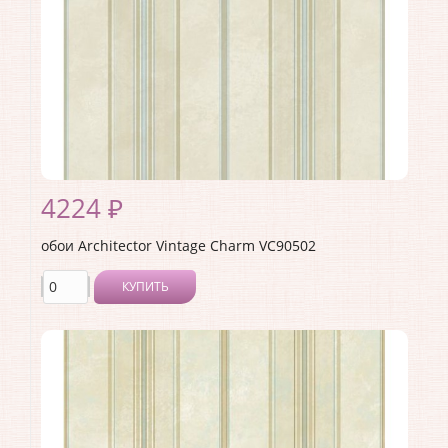
4224 ₽
обои Architector Vintage Charm VC90502
КУПИТЬ
Производитель:
Architector
Коллекция:
Vintage Charm
Длина рулона:
10.05
Ширина рулона:
0.53
Материал покрытия:
Акриловое
Страна:
США
Материал основы:
Бумага