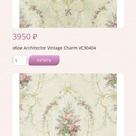
3950 ₽
обои Architector Vintage Charm VC90404
КУПИТЬ
Производитель:
Architector
Коллекция:
Vintage Charm
Длина рулона:
10.05
Ширина рулона:
0.53
Материал покрытия:
Акриловое
Страна:
США
Материал основы:
Бумага
Раппорт:
53