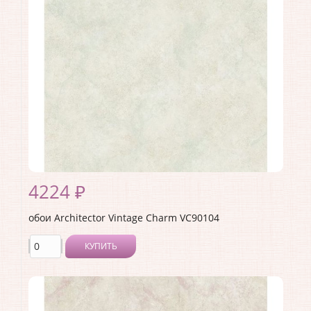
Страна:
США
Материал основы:
Бумага
Раппорт:
53
4224 ₽
обои Architector Vintage Charm VC90104
КУПИТЬ
Производитель:
Architector
Коллекция:
Vintage Charm
Длина рулона:
10.05
Ширина рулона:
0.53