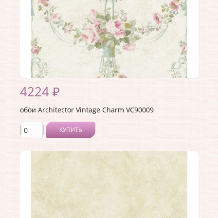
4224 ₽
обои Architector Vintage Charm VC90009
КУПИТЬ
Производитель:
Architector
Коллекция:
Vintage Charm
Длина рулона:
10.05
Ширина рулона:
0.53
Материал покрытия:
Акриловое
Страна:
США
Материал основы:
Бумага
Раппорт:
53