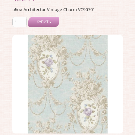
обои Architector Vintage Charm VC90701
КУПИТЬ
Производитель:
Architector
Коллекция:
Vintage Charm
Длина рулона:
10.05
Ширина рулона:
0.53
Материал покрытия:
Акриловое
Страна:
США
Материал основы:
Бумага
Раппорт:
64