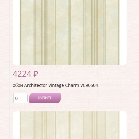
Раппорт:
53
4224 ₽
обои Architector Vintage Charm VC90504
КУПИТЬ
Производитель:
Architector
Коллекция:
Vintage Charm
Длина рулона:
10.05
Ширина рулона:
0.53
Материал покрытия:
Акриловое