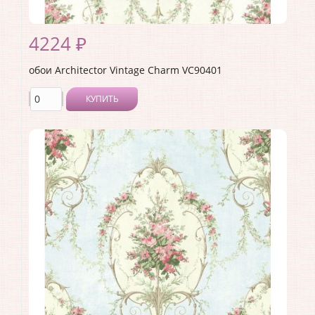
4224 ₽
обои Architector Vintage Charm VC90401
КУПИТЬ
Производитель:
Architector
Коллекция:
Vintage Charm
Длина рулона:
10.05
Ширина рулона:
0.53
Материал покрытия:
Акриловое
Страна:
США
Материал основы:
Бумага
Раппорт:
53