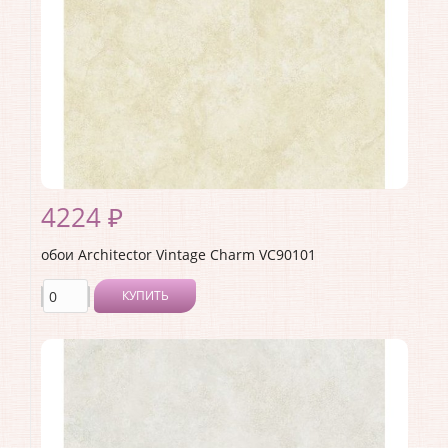
4224 ₽
обои Architector Vintage Charm VC90101
КУПИТЬ
Производитель:
Architector
Коллекция:
Vintage Charm
Длина рулона:
10.05
Ширина рулона:
0.53
Материал покрытия:
Акриловое
Страна:
США