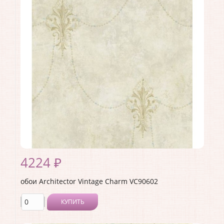
Ширина рулона:
0.53
Материал покрытия:
Акриловое
Страна:
США
Материал основы:
Бумага
Раппорт:
53
4224 ₽
обои Architector Vintage Charm VC90602
КУПИТЬ
Производитель:
Architector