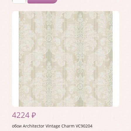
Производитель:
Architector
Коллекция:
Vintage Charm
Длина рулона:
10.05
Ширина рулона:
0.53
Материал покрытия:
Акриловое
Страна:
США
Материал основы:
Бумага
Раппорт:
53
4224 ₽
обои Architector Vintage Charm VC90204