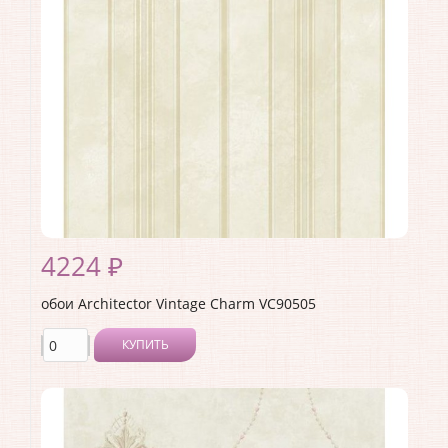
Страна:
США
Материал основы:
Бумага
Раппорт:
53
4224 ₽
обои Architector Vintage Charm VC90505
КУПИТЬ
Производитель:
Architector
Коллекция:
Vintage Charm
Длина рулона:
10.05
Ширина рулона:
0.53