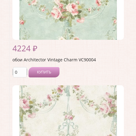
4224 ₽
обои Architector Vintage Charm VC90004
КУПИТЬ
Производитель:
Architector
Коллекция:
Vintage Charm
Длина рулона:
10.05
Ширина рулона:
0.53
Материал покрытия:
Акриловое
Страна:
США
Материал основы:
Бумага
Раппорт:
53