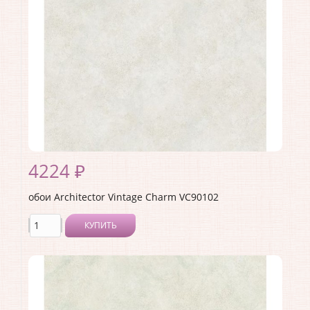
Материал основы:
Бумага
Раппорт:
53
4224 ₽
обои Architector Vintage Charm VC90102
КУПИТЬ
Производитель:
Architector
Коллекция:
Vintage Charm
Длина рулона:
10.05
Ширина рулона:
0.53
Материал покрытия:
Акриловое