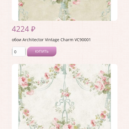
4224 ₽
обои Architector Vintage Charm VC90001
КУПИТЬ
Производитель:
Architector
Коллекция:
Vintage Charm
Длина рулона:
10.05
Ширина рулона:
0.53
Материал покрытия:
Акриловое
Страна:
США
Материал основы:
Бумага
Раппорт:
53