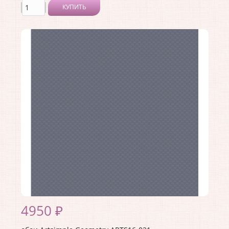
КУПИТЬ
Производитель:
Artsimple
Коллекция:
Geometry
Длина рулона:
10.05 .
Ширина рулона:
1 .
Материал покрытия:
Виниловое
Страна:
Россия
Материал основы:
Флизелин
Раппорт:
<>
4950 ₽