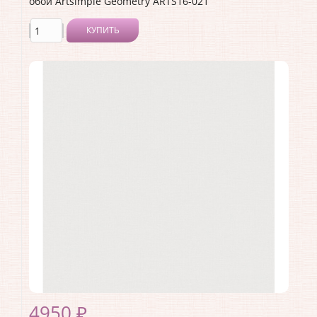
обои Artsimple Geometry ARTS16-021
КУПИТЬ
Производитель:
Artsimple
Коллекция:
Geometry
Длина рулона:
10.05 .
Ширина рулона:
1 .
Материал покрытия:
Виниловое
Страна:
Россия
Материал основы:
Флизелин
Раппорт:
<>
4950 ₽