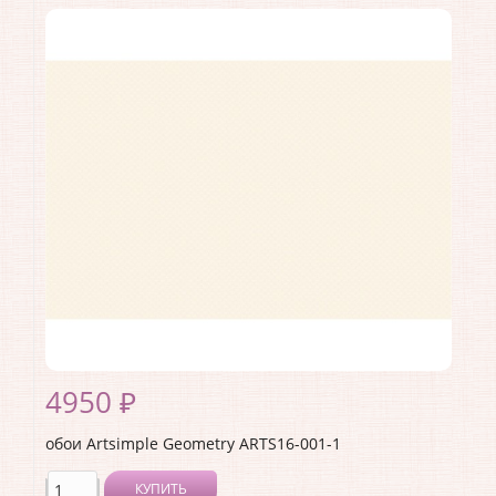
Коллекция:
Geometry
Длина рулона:
10.05 .
Ширина рулона:
1 .
Материал покрытия:
Виниловое
Страна:
Россия
Материал основы:
Флизелин
Раппорт:
<>
4950 ₽
обои Artsimple Geometry ARTS16-001-1
КУПИТЬ