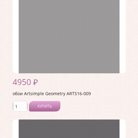
Страна:
Россия
Материал основы:
Флизелин
Раппорт:
<>
4950 ₽
обои Artsimple Geometry ARTS16-009
КУПИТЬ
Производитель:
Artsimple
Коллекция:
Geometry
Длина рулона:
10.05 .
Ширина рулона:
1 .