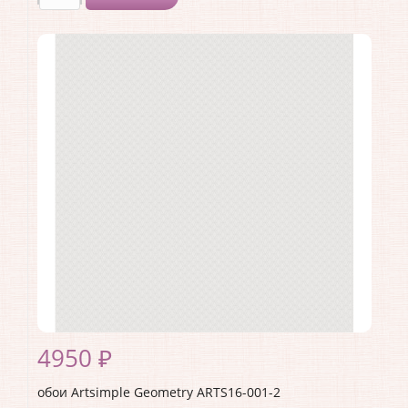
Производитель:
Artsimple
Коллекция:
Geometry
Длина рулона:
10.05 .
Ширина рулона:
1 .
Материал покрытия:
Виниловое
Страна:
Россия
Материал основы:
Флизелин
Раппорт:
<>
4950 ₽
обои Artsimple Geometry ARTS16-001-2