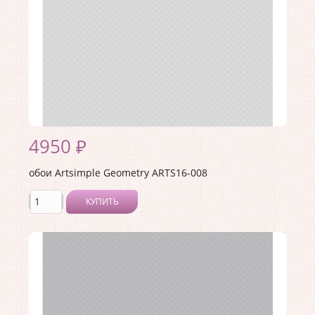
4950 ₽
обои Artsimple Geometry ARTS16-008
КУПИТЬ
Производитель:
Artsimple
Коллекция:
Geometry
Длина рулона:
10.05 .
Ширина рулона:
1 .
Материал покрытия:
Виниловое
Страна:
Россия
Материал основы:
Флизелин