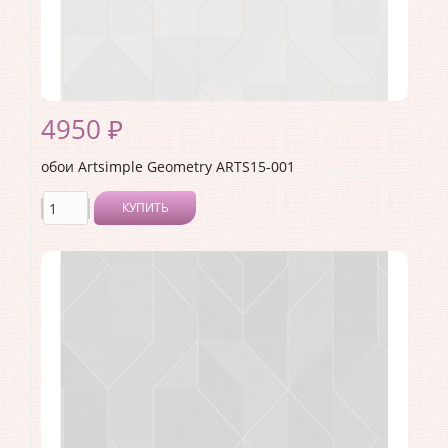
4950 ₽
обои Artsimple Geometry ARTS15-001
КУПИТЬ
Производитель:
Artsimple
Коллекция:
Geometry
Длина рулона:
10.05 .
Ширина рулона:
1 .
Материал покрытия:
Виниловое
Страна:
Россия
Материал основы:
Флизелин
Раппорт:
<>