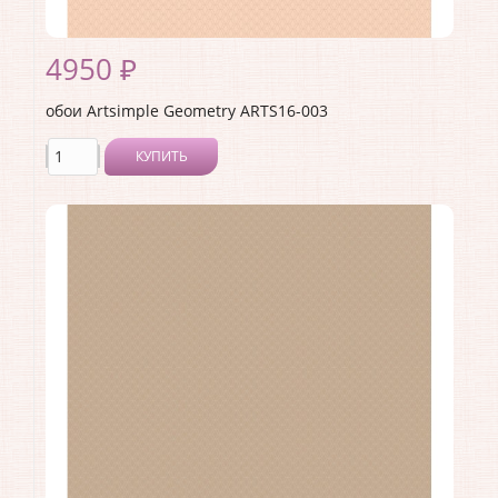
4950 ₽
обои Artsimple Geometry ARTS16-003
КУПИТЬ
Производитель:
Artsimple
Коллекция:
Geometry
Длина рулона:
10.05 .
Ширина рулона:
1 .
Материал покрытия:
Виниловое
Страна:
Россия
Материал основы:
Флизелин
Раппорт:
<>