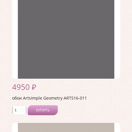
Материал покрытия:
Виниловое
Страна:
Россия
Материал основы:
Флизелин
Раппорт:
<>
4950 ₽
обои Artsimple Geometry ARTS16-011
КУПИТЬ
Производитель:
Artsimple
Коллекция:
Geometry
Длина рулона:
10.05 .