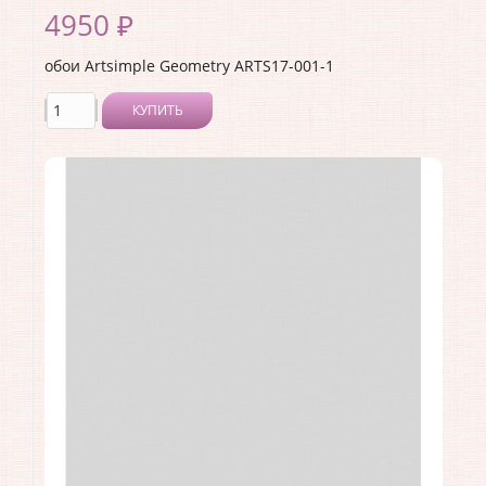
4950 ₽
обои Artsimple Geometry ARTS17-001-1
КУПИТЬ
Производитель:
Artsimple
Коллекция:
Geometry
Длина рулона:
10.05 .
Ширина рулона:
1 .
Материал покрытия:
Виниловое
Страна:
Россия
Материал основы:
Флизелин
Раппорт:
<>