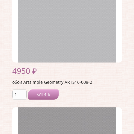
Раппорт:
<>
4950 ₽
обои Artsimple Geometry ARTS16-008-2
КУПИТЬ
Производитель:
Artsimple
Коллекция:
Geometry
Длина рулона:
10.05 .
Ширина рулона:
1 .
Материал покрытия:
Виниловое