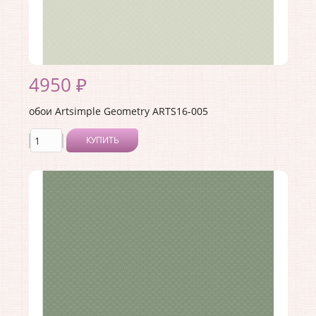
4950 ₽
обои Artsimple Geometry ARTS16-005
КУПИТЬ
Производитель:
Artsimple
Коллекция:
Geometry
Длина рулона:
10.05 .
Ширина рулона:
1 .
Материал покрытия:
Виниловое
Страна:
Россия
Материал основы:
Флизелин
Раппорт:
<>