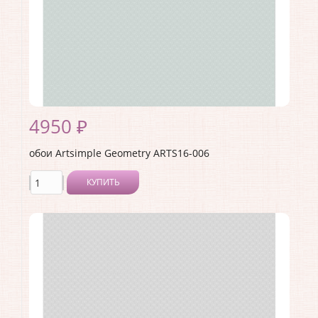
4950 ₽
обои Artsimple Geometry ARTS16-006
КУПИТЬ
Производитель:
Artsimple
Коллекция:
Geometry
Длина рулона:
10.05 .
Ширина рулона:
1 .
Материал покрытия:
Виниловое
Страна:
Россия
Материал основы:
Флизелин
Раппорт:
<>