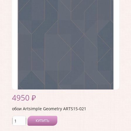
Длина рулона:
10.05 .
Ширина рулона:
1 .
Материал покрытия:
Виниловое
Страна:
Россия
Материал основы:
Флизелин
Раппорт:
<>
4950 ₽
обои Artsimple Geometry ARTS15-021
КУПИТЬ
Производитель:
Artsimple