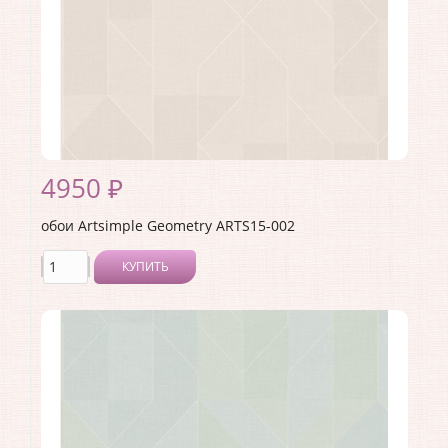
4950 ₽
обои Artsimple Geometry ARTS15-002
КУПИТЬ
Производитель:
Artsimple
Коллекция:
Geometry
Длина рулона:
10.05 .
Ширина рулона:
1 .
Материал покрытия:
Виниловое
Страна:
Россия
Материал основы:
Флизелин
Раппорт:
<>