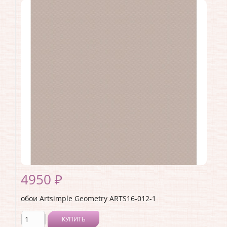
Коллекция:
Geometry
Длина рулона:
10.05 .
Ширина рулона:
1 .
Материал покрытия:
Виниловое
Страна:
Россия
Материал основы:
Флизелин
Раппорт:
<>
4950 ₽
обои Artsimple Geometry ARTS16-012-1
КУПИТЬ