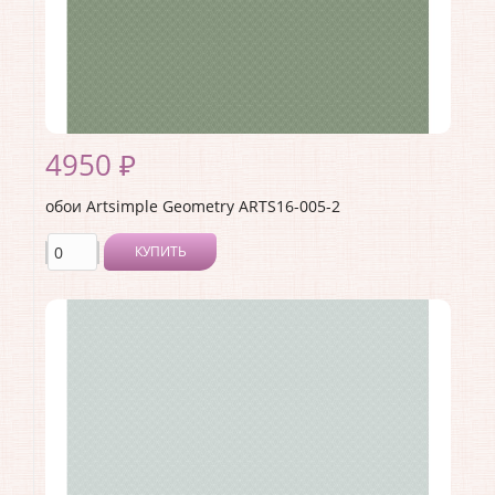
4950 ₽
обои Artsimple Geometry ARTS16-005-2
КУПИТЬ
Производитель:
Artsimple
Коллекция:
Geometry
Длина рулона:
10.05 .
Ширина рулона:
1 .
Материал покрытия:
Виниловое
Страна:
Россия
Материал основы:
Флизелин
Раппорт:
<>