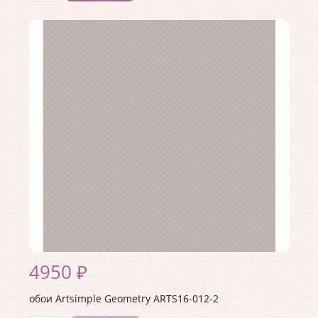
Производитель:
Artsimple
Коллекция:
Geometry
Длина рулона:
10.05 .
Ширина рулона:
1 .
Материал покрытия:
Виниловое
Страна:
Россия
Материал основы:
Флизелин
Раппорт:
<>
4950 ₽
обои Artsimple Geometry ARTS16-012-2