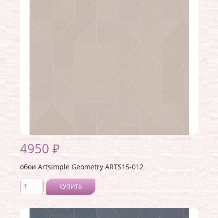
Материал покрытия:
Виниловое
Страна:
Россия
Материал основы:
Флизелин
Раппорт:
<>
4950 ₽
обои Artsimple Geometry ARTS15-012
КУПИТЬ
Производитель:
Artsimple
Коллекция:
Geometry