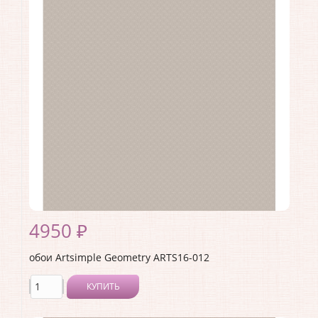
Ширина рулона:
1 .
Материал покрытия:
Виниловое
Страна:
Россия
Материал основы:
Флизелин
Раппорт:
<>
4950 ₽
обои Artsimple Geometry ARTS16-012
КУПИТЬ
Производитель:
Artsimple