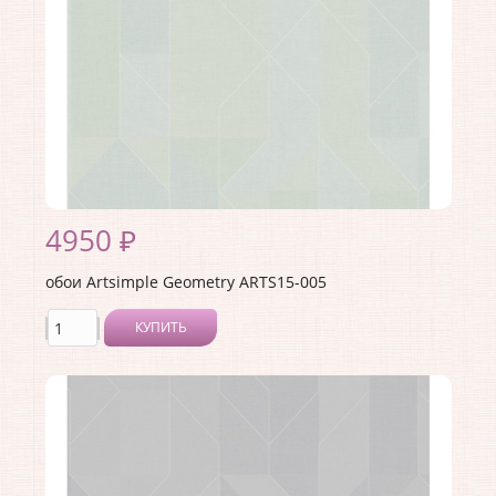
4950 ₽
обои Artsimple Geometry ARTS15-005
КУПИТЬ
Производитель:
Artsimple
Коллекция:
Geometry
Длина рулона:
10.05 .
Ширина рулона:
1 .
Материал покрытия:
Виниловое
Страна:
Россия