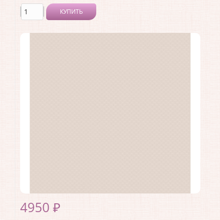
КУПИТЬ
Производитель:
Artsimple
Коллекция:
Geometry
Длина рулона:
10.05 .
Ширина рулона:
1 .
Материал покрытия:
Виниловое
Страна:
Россия
Материал основы:
Флизелин
Раппорт:
<>
4950 ₽