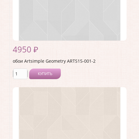
4950 ₽
обои Artsimple Geometry ARTS15-001-2
КУПИТЬ
Производитель:
Artsimple
Коллекция:
Geometry
Длина рулона:
10.05 .
Ширина рулона:
1 .
Материал покрытия:
Виниловое
Страна:
Россия
Материал основы:
Флизелин
Раппорт:
<>