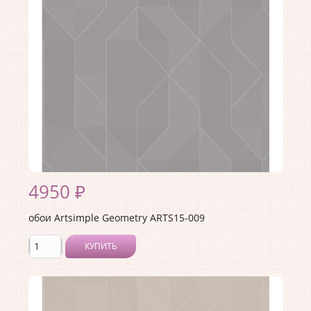
Страна:
Россия
Материал основы:
Флизелин
Раппорт:
<>
4950 ₽
обои Artsimple Geometry ARTS15-009
КУПИТЬ
Производитель:
Artsimple
Коллекция:
Geometry
Длина рулона:
10.05 .
Ширина рулона:
1 .