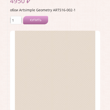
4950 ₽
обои Artsimple Geometry ARTS16-002-1
КУПИТЬ
Производитель:
Artsimple
Коллекция:
Geometry
Длина рулона:
10.05 .
Ширина рулона:
1 .
Материал покрытия:
Виниловое
Страна:
Россия
Материал основы:
Флизелин
Раппорт:
<>