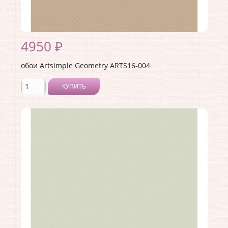
4950 ₽
обои Artsimple Geometry ARTS16-004
КУПИТЬ
Производитель:
Artsimple
Коллекция:
Geometry
Длина рулона:
10.05 .
Ширина рулона:
1 .
Материал покрытия:
Виниловое
Страна:
Россия
Материал основы:
Флизелин
Раппорт:
<>