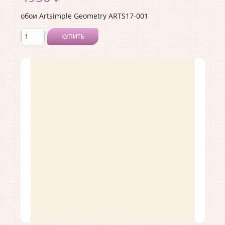
обои Artsimple Geometry ARTS17-001
КУПИТЬ
Производитель:
Artsimple
Коллекция:
Geometry
Длина рулона:
10.05 .
Ширина рулона:
1 .
Материал покрытия:
Виниловое
Страна:
Россия
Материал основы:
Флизелин
Раппорт:
<>