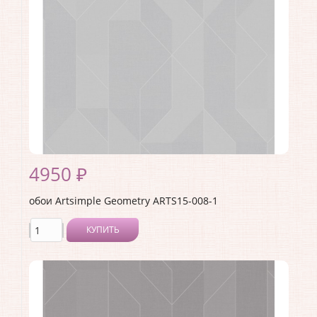
Материал основы:
Флизелин
Раппорт:
<>
4950 ₽
обои Artsimple Geometry ARTS15-008-1
КУПИТЬ
Производитель:
Artsimple
Коллекция:
Geometry
Длина рулона:
10.05 .
Ширина рулона:
1 .
Материал покрытия:
Виниловое