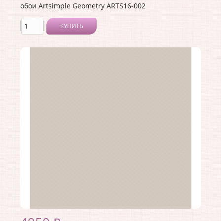
обои Artsimple Geometry ARTS16-002
КУПИТЬ
Производитель:
Artsimple
Коллекция:
Geometry
Длина рулона:
10.05 .
Ширина рулона:
1 .
Материал покрытия:
Виниловое
Страна:
Россия
Материал основы:
Флизелин
Раппорт:
<>