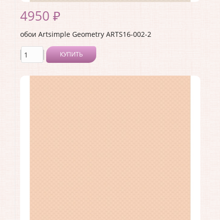
4950 ₽
обои Artsimple Geometry ARTS16-002-2
КУПИТЬ
Производитель:
Artsimple
Коллекция:
Geometry
Длина рулона:
10.05 .
Ширина рулона:
1 .
Материал покрытия:
Виниловое
Страна:
Россия
Материал основы:
Флизелин
Раппорт:
<>