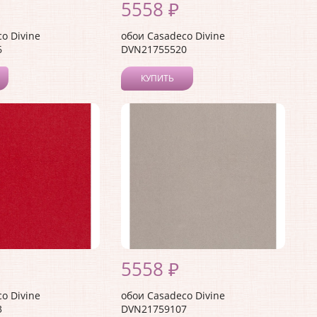
5558 ₽
o Divine
обои Casadeco Divine
6
DVN21755520
КУПИТЬ
5558 ₽
o Divine
обои Casadeco Divine
3
DVN21759107