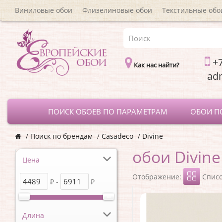
Виниловые обои
Флизелиновые обои
Текстильные обо
+7
Как нас найти?
a
ПОИСК ОБОЕВ ПО ПАРАМЕТРАМ
ОБОИ П
Поиск по брендам
Casadeco
Divine
обои Divine
Цена
Отображение:
Спис
₽ -
₽
Длина