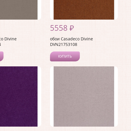
5558 ₽
o Divine
обои Casadeco Divine
4
DVN21753108
КУПИТЬ