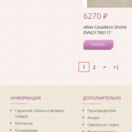
6270 ₽
обои Casadeco Divine
DVN21790117
КУПИТЬ
1
2
>
>|
ИНФОРМАЦИЯ
ДОПОЛНИТЕЛЬНО
Гарантия, обмен и возврат
Производители
товара
Акции
Контакты
Связаться с нами
О компании
Возврат товара