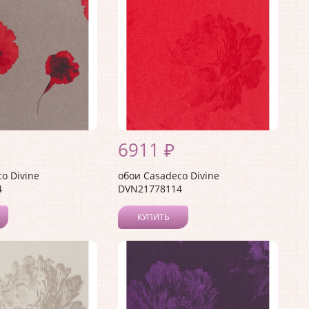
6911 ₽
o Divine
обои Casadeco Divine
4
DVN21778114
КУПИТЬ