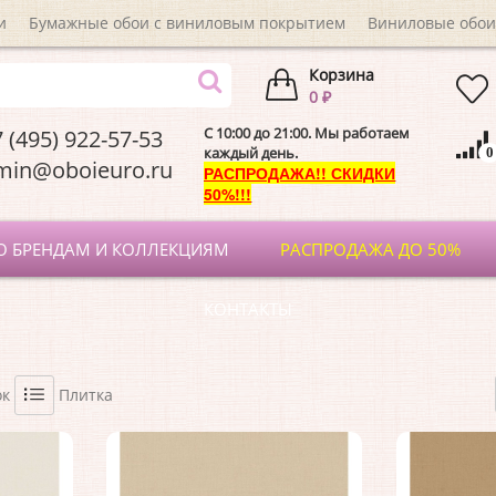
и
Бумажные обои с виниловым покрытием
Виниловые обои
Корзина
0 ₽
C 10:00 до 21:00. Мы работаем
 (495) 922-57-53
каждый день.
0
dmin@oboieuro.
РАСПРОДАЖА!! СКИДКИ
50%!!!
О БРЕНДАМ И КОЛЛЕКЦИЯМ
РАСПРОДАЖА ДО 50%
КОНТАКТЫ
ок
Плитка