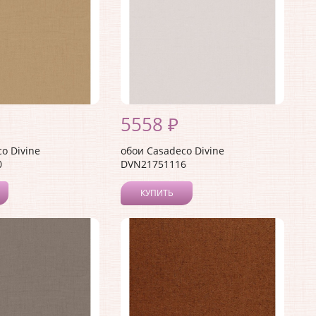
5558 ₽
o Divine
обои Casadeco Divine
0
DVN21751116
КУПИТЬ