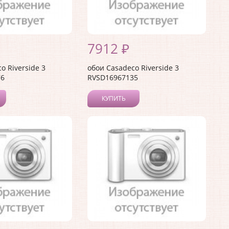
7912 ₽
o Riverside 3
обои Casadeco Riverside 3
76
RVSD16967135
КУПИТЬ