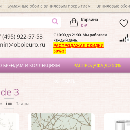
и
Бумажные обои с виниловым покрытием
Виниловые обои
Корзина
0 ₽
C 10:00 до 21:00. Мы работаем
 (495) 922-57-53
каждый день.
0
dmin@oboieuro.
РАСПРОДАЖА!! СКИДКИ
50%!!!
О БРЕНДАМ И КОЛЛЕКЦИЯМ
РАСПРОДАЖА ДО 50%
КОНТАКТЫ
ide 3
ок
Плитка