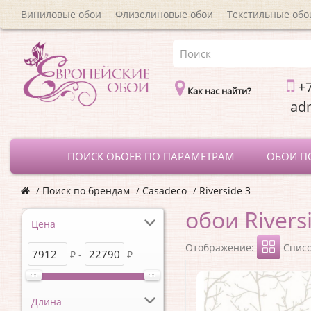
Виниловые обои
Флизелиновые обои
Текстильные обо
+7
Как нас найти?
a
ПОИСК ОБОЕВ ПО ПАРАМЕТРАМ
ОБОИ П
Поиск по брендам
Casadeco
Riverside 3
обои Rivers
Цена
Отображение:
Спис
₽ -
₽
Длина