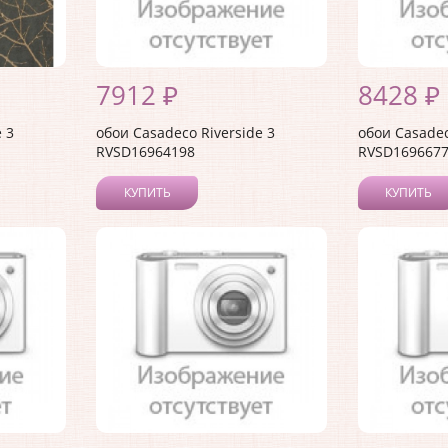
7912 ₽
8428 ₽
 3
обои Casadeco Riverside 3
обои Casadec
RVSD16964198
RVSD169667
КУПИТЬ
КУПИТЬ