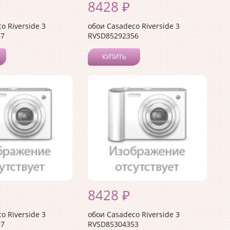
8428 ₽
o Riverside 3
обои Casadeco Riverside 3
87
RVSD85292356
КУПИТЬ
8428 ₽
o Riverside 3
обои Casadeco Riverside 3
97
RVSD85304353