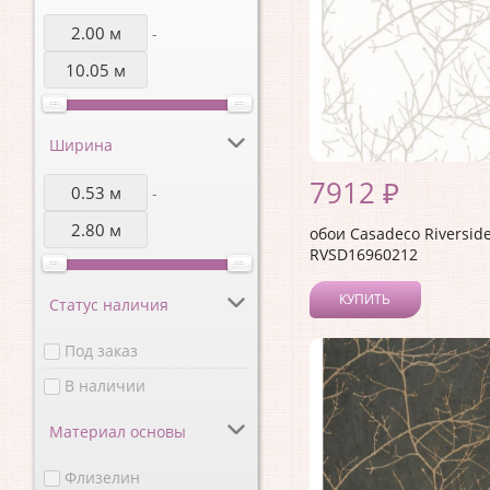
-
Ширина
7912 ₽
-
обои Casadeco Riverside
RVSD16960212
КУПИТЬ
Статус наличия
Под заказ
В наличии
Материал основы
Флизелин