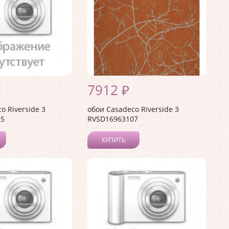
7912 ₽
o Riverside 3
обои Casadeco Riverside 3
25
RVSD16963107
КУПИТЬ