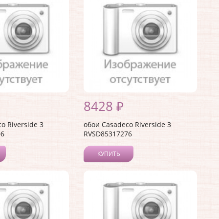
8428 ₽
o Riverside 3
обои Casadeco Riverside 3
06
RVSD85317276
КУПИТЬ