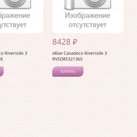
8428 ₽
o Riverside 3
обои Casadeco Riverside 3
88
RVSD85321365
КУПИТЬ