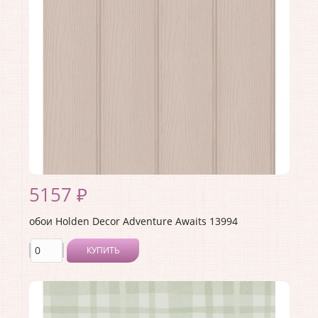
Страна:
Великобритания
Материал основы:
Флизелин
Раппорт:
<>
5157 ₽
обои Holden Decor Adventure Awaits 13994
КУПИТЬ
Производитель:
Holden Decor
Коллекция:
Adventure Awaits
Длина рулона:
10.05 .
Ширина рулона:
0.53 .