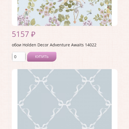
5157 ₽
обои Holden Decor Adventure Awaits 14022
КУПИТЬ
Производитель:
Holden Decor
Коллекция:
Adventure Awaits
Длина рулона:
10.05 .
Ширина рулона:
0.53 .
Материал покрытия:
Виниловое
Страна:
Великобритания
Материал основы:
Флизелин
Раппорт:
<>