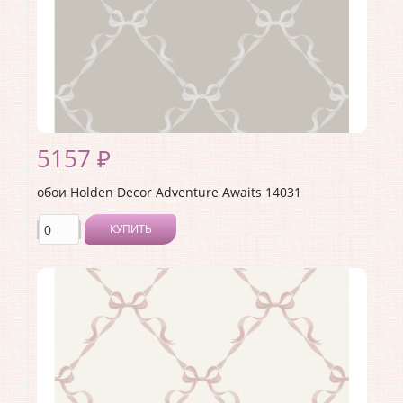
5157 ₽
обои Holden Decor Adventure Awaits 14031
КУПИТЬ
Производитель:
Holden Decor
Коллекция:
Adventure Awaits
Длина рулона:
10.05 .
Ширина рулона:
0.53 .
Материал покрытия:
Виниловое
Страна:
Великобритания
Материал основы:
Флизелин
Раппорт:
<>