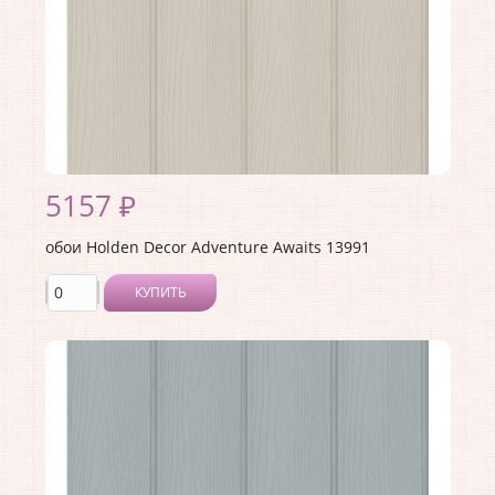
5157 ₽
обои Holden Decor Adventure Awaits 13991
КУПИТЬ
Производитель:
Holden Decor
Коллекция:
Adventure Awaits
Длина рулона:
10.05 .
Ширина рулона:
0.53 .
Материал покрытия:
Виниловое
Страна:
Великобритания
Материал основы:
Флизелин
Раппорт:
<>