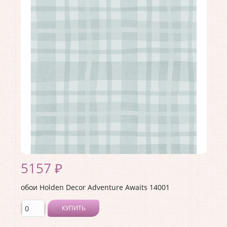
Длина рулона:
10.05 .
Ширина рулона:
0.53 .
Материал покрытия:
Виниловое
Страна:
Великобритания
Материал основы:
Флизелин
Раппорт:
<>
5157 ₽
обои Holden Decor Adventure Awaits 14001
КУПИТЬ
Производитель:
Holden Decor