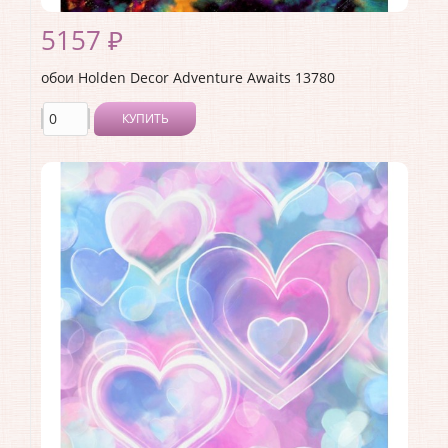
5157 ₽
обои Holden Decor Adventure Awaits 13780
КУПИТЬ
Производитель:
Holden Decor
Коллекция:
Adventure Awaits
Длина рулона:
10.05 .
Ширина рулона:
0.53 .
Материал покрытия:
Виниловое
Страна:
Великобритания
Материал основы:
Флизелин
Раппорт:
<>