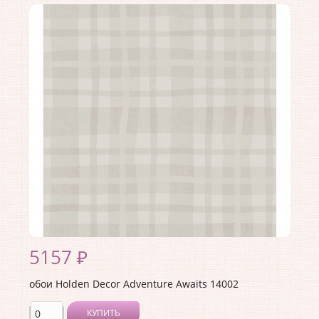
Коллекция:
Adventure Awaits
Длина рулона:
10.05 .
Ширина рулона:
0.53 .
Материал покрытия:
Виниловое
Страна:
Великобритания
Материал основы:
Флизелин
Раппорт:
<>
5157 ₽
обои Holden Decor Adventure Awaits 14002
КУПИТЬ