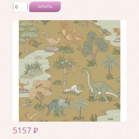
КУПИТЬ
Производитель:
Holden Decor
Коллекция:
Adventure Awaits
Длина рулона:
10.05 .
Ширина рулона:
0.53 .
Материал покрытия:
Виниловое
Страна:
Великобритания
Материал основы:
Флизелин
Раппорт:
<>
5157 ₽