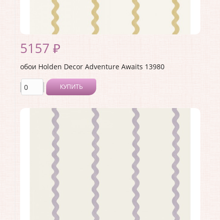
5157 ₽
обои Holden Decor Adventure Awaits 13980
КУПИТЬ
Производитель:
Holden Decor
Коллекция:
Adventure Awaits
Длина рулона:
10.05 .
Ширина рулона:
0.53 .
Материал покрытия:
Виниловое
Страна:
Великобритания
Материал основы:
Флизелин
Раппорт:
<>