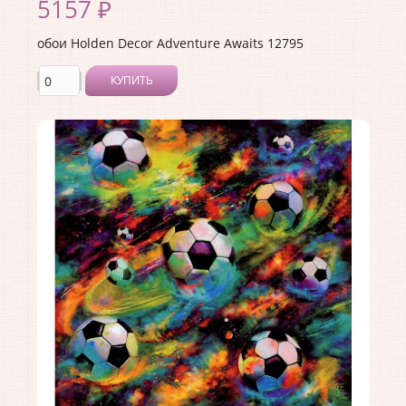
5157 ₽
обои Holden Decor Adventure Awaits 12795
КУПИТЬ
Производитель:
Holden Decor
Коллекция:
Adventure Awaits
Длина рулона:
10.05 .
Ширина рулона:
0.53 .
Материал покрытия:
Виниловое
Страна:
Великобритания
Материал основы:
Флизелин
Раппорт:
<>