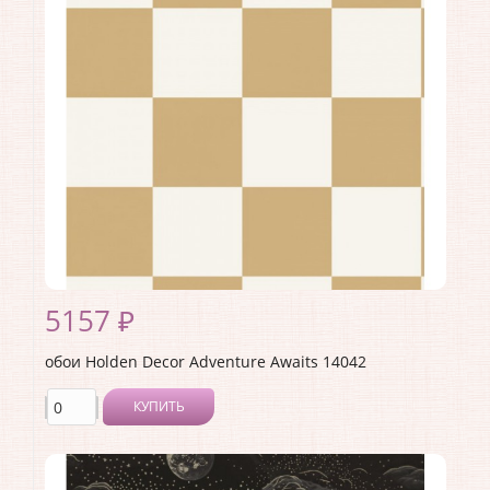
Материал покрытия:
Виниловое
Страна:
Великобритания
Материал основы:
Флизелин
Раппорт:
<>
5157 ₽
обои Holden Decor Adventure Awaits 14042
КУПИТЬ
Производитель:
Holden Decor
Коллекция:
Adventure Awaits
Длина рулона:
10.05 .