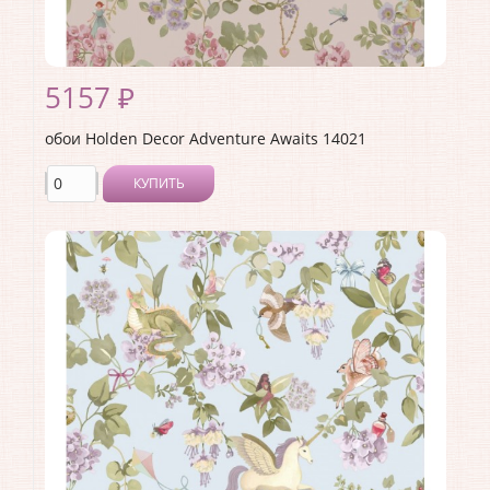
5157 ₽
обои Holden Decor Adventure Awaits 14021
КУПИТЬ
Производитель:
Holden Decor
Коллекция:
Adventure Awaits
Длина рулона:
10.05 .
Ширина рулона:
0.53 .
Материал покрытия:
Виниловое
Страна:
Великобритания
Материал основы:
Флизелин
Раппорт:
<>