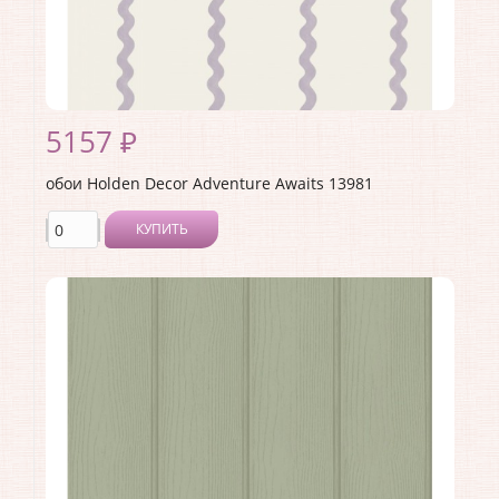
5157 ₽
обои Holden Decor Adventure Awaits 13981
КУПИТЬ
Производитель:
Holden Decor
Коллекция:
Adventure Awaits
Длина рулона:
10.05 .
Ширина рулона:
0.53 .
Материал покрытия:
Виниловое
Страна:
Великобритания
Материал основы:
Флизелин
Раппорт:
<>