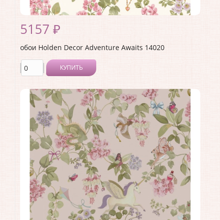
5157 ₽
обои Holden Decor Adventure Awaits 14020
КУПИТЬ
Производитель:
Holden Decor
Коллекция:
Adventure Awaits
Длина рулона:
10.05 .
Ширина рулона:
0.53 .
Материал покрытия:
Виниловое
Страна:
Великобритания
Материал основы:
Флизелин
Раппорт:
<>