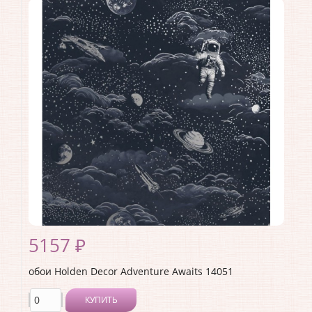
Длина рулона:
10.05 .
Ширина рулона:
0.53 .
Материал покрытия:
Виниловое
Страна:
Великобритания
Материал основы:
Флизелин
Раппорт:
<>
5157 ₽
обои Holden Decor Adventure Awaits 14051
КУПИТЬ