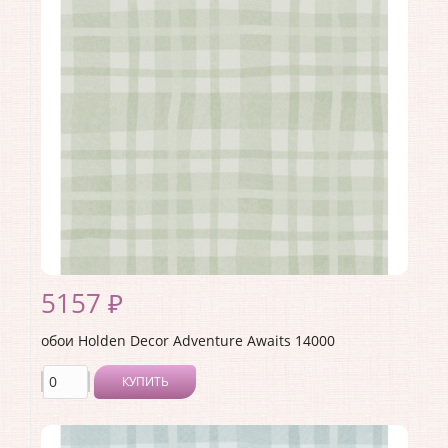
Материал покрытия:
Виниловое
Страна:
Великобритания
Материал основы:
Флизелин
Раппорт:
<>
5157 ₽
обои Holden Decor Adventure Awaits 14000
КУПИТЬ
Производитель:
Holden Decor
Коллекция:
Adventure Awaits