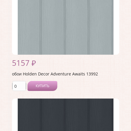
5157 ₽
обои Holden Decor Adventure Awaits 13992
КУПИТЬ
Производитель:
Holden Decor
Коллекция:
Adventure Awaits
Длина рулона:
10.05 .
Ширина рулона:
0.53 .
Материал покрытия:
Виниловое
Страна:
Великобритания