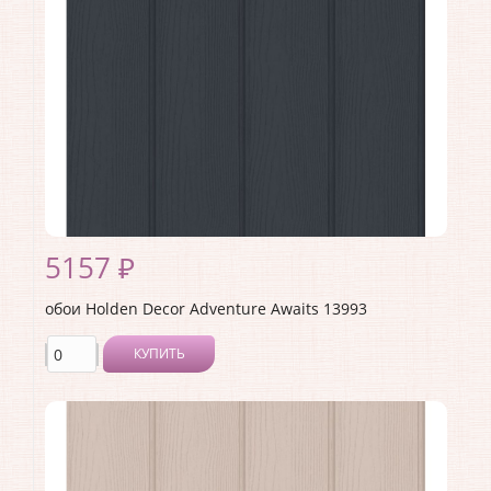
Материал основы:
Флизелин
Раппорт:
<>
5157 ₽
обои Holden Decor Adventure Awaits 13993
КУПИТЬ
Производитель:
Holden Decor
Коллекция:
Adventure Awaits
Длина рулона:
10.05 .
Ширина рулона:
0.53 .
Материал покрытия:
Виниловое