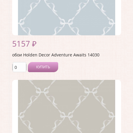
5157 ₽
обои Holden Decor Adventure Awaits 14030
КУПИТЬ
Производитель:
Holden Decor
Коллекция:
Adventure Awaits
Длина рулона:
10.05 .
Ширина рулона:
0.53 .
Материал покрытия:
Виниловое
Страна:
Великобритания
Материал основы:
Флизелин
Раппорт:
<>