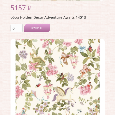
5157 ₽
обои Holden Decor Adventure Awaits 14013
КУПИТЬ
Производитель:
Holden Decor
Коллекция:
Adventure Awaits
Длина рулона:
10.05 .
Ширина рулона:
0.53 .
Материал покрытия:
Виниловое
Страна:
Великобритания
Материал основы:
Флизелин
Раппорт:
<>