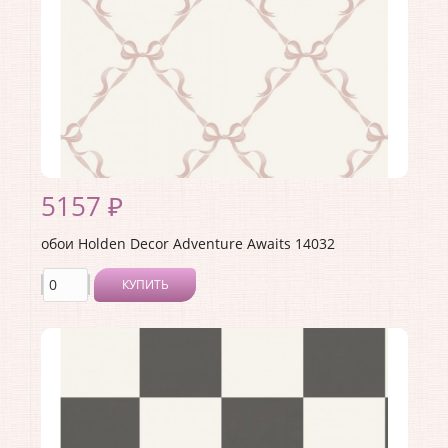
5157 ₽
обои Holden Decor Adventure Awaits 14032
КУПИТЬ
Производитель:
Holden Decor
Коллекция:
Adventure Awaits
Длина рулона:
10.05 .
Ширина рулона:
0.53 .
Материал покрытия:
Виниловое
Страна:
Великобритания
Материал основы:
Флизелин