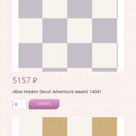
Материал основы:
Флизелин
Раппорт:
<>
5157 ₽
обои Holden Decor Adventure Awaits 14041
КУПИТЬ
Производитель:
Holden Decor
Коллекция:
Adventure Awaits
Длина рулона:
10.05 .
Ширина рулона:
0.53 .