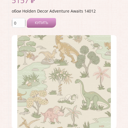
5157 ₽
обои Holden Decor Adventure Awaits 14012
КУПИТЬ
Производитель:
Holden Decor
Коллекция:
Adventure Awaits
Длина рулона:
10.05 .
Ширина рулона:
0.53 .
Материал покрытия:
Виниловое
Страна:
Великобритания
Материал основы:
Флизелин
Раппорт:
<>