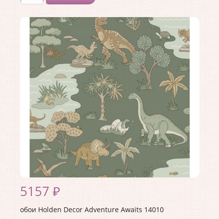
Производитель:
Holden Decor
Коллекция:
Adventure Awaits
Длина рулона:
10.05 .
Ширина рулона:
0.53 .
Материал покрытия:
Виниловое
Страна:
Великобритания
Материал основы:
Флизелин
Раппорт:
<>
5157 ₽
обои Holden Decor Adventure Awaits 14010