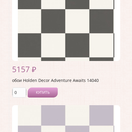
Раппорт:
<>
5157 ₽
обои Holden Decor Adventure Awaits 14040
КУПИТЬ
Производитель:
Holden Decor
Коллекция:
Adventure Awaits
Длина рулона:
10.05 .
Ширина рулона:
0.53 .
Материал покрытия:
Виниловое
Страна:
Великобритания