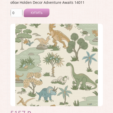
обои Holden Decor Adventure Awaits 14011
КУПИТЬ
Производитель:
Holden Decor
Коллекция:
Adventure Awaits
Длина рулона:
10.05 .
Ширина рулона:
0.53 .
Материал покрытия:
Виниловое
Страна:
Великобритания
Материал основы:
Флизелин
Раппорт:
<>