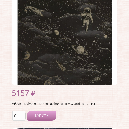
Ширина рулона:
0.53 .
Материал покрытия:
Виниловое
Страна:
Великобритания
Материал основы:
Флизелин
Раппорт:
<>
5157 ₽
обои Holden Decor Adventure Awaits 14050
КУПИТЬ
Производитель:
Holden Decor
Коллекция:
Adventure Awaits