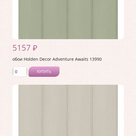
5157 ₽
обои Holden Decor Adventure Awaits 13990
КУПИТЬ
Производитель:
Holden Decor
Коллекция:
Adventure Awaits
Длина рулона:
10.05 .
Ширина рулона:
0.53 .
Материал покрытия:
Виниловое
Страна:
Великобритания
Материал основы:
Флизелин
Раппорт:
<>