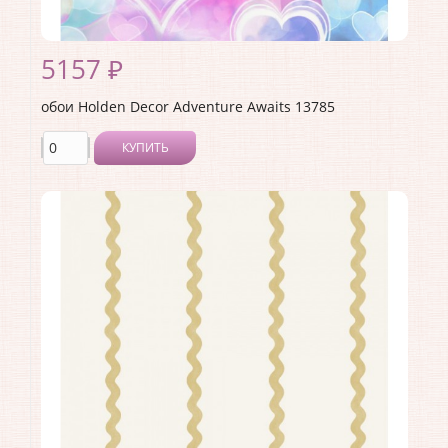
5157 ₽
обои Holden Decor Adventure Awaits 13785
КУПИТЬ
Производитель:
Holden Decor
Коллекция:
Adventure Awaits
Длина рулона:
10.05 .
Ширина рулона:
0.53 .
Материал покрытия:
Виниловое
Страна:
Великобритания
Материал основы:
Флизелин
Раппорт:
<>