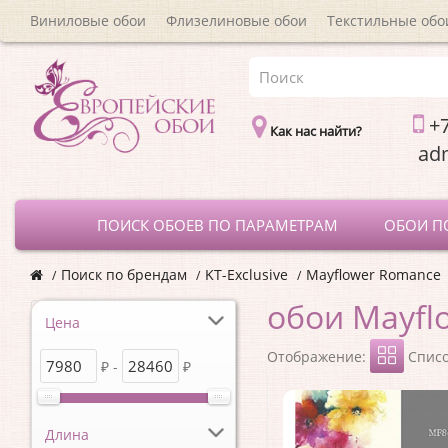
Виниловые обои
Флизелиновые обои
Текстильные обо
+7
Как нас найти?
a
ПОИСК ОБОЕВ ПО ПАРАМЕТРАМ
ОБОИ П
Поиск по брендам
KT-Exclusive
Mayflower Romance
обои Mayfl
Цена
Отображение:
Спис
₽ -
₽
Длина