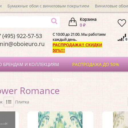
и
Бумажные обои с виниловым покрытием
Виниловые обои
Корзина
0 ₽
C 10:00 до 21:00. Мы работаем
 (495) 922-57-53
каждый день.
0
dmin@oboieuro.
РАСПРОДАЖА!! СКИДКИ
50%!!!
О БРЕНДАМ И КОЛЛЕКЦИЯМ
РАСПРОДАЖА ДО 50%
КОНТАКТЫ
ower Romance
ок
Плитка