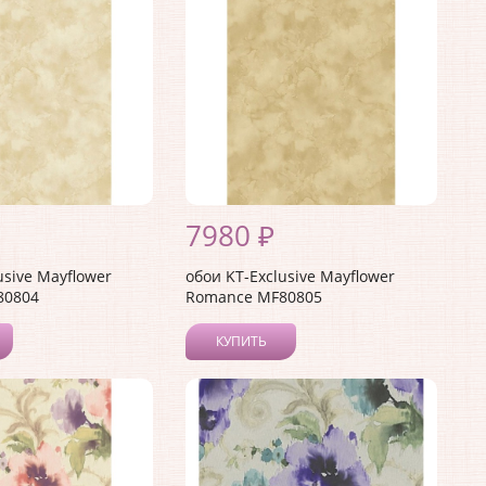
7980 ₽
usive Mayflower
обои KT-Exclusive Mayflower
80804
Romance MF80805
КУПИТЬ