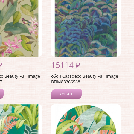
₽
15114 ₽
o Beauty Full Image
обои Casadeco Beauty Full Image
7
BFIM83366568
КУПИТЬ