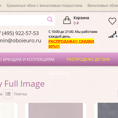
и
Бумажные обои с виниловым покрытием
Виниловые обои
Корзина
0 ₽
C 10:00 до 21:00. Мы работаем
 (495) 922-57-53
каждый день.
0
dmin@oboieuro.
РАСПРОДАЖА!! СКИДКИ
50%!!!
О БРЕНДАМ И КОЛЛЕКЦИЯМ
РАСПРОДАЖА ДО 50%
КОНТАКТЫ
 Full Image
ок
Плитка