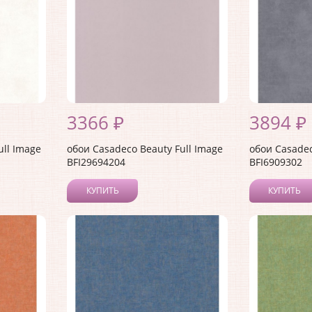
3366 ₽
3894 ₽
ull Image
обои Casadeco Beauty Full Image
обои Casadec
BFI29694204
BFI6909302
КУПИТЬ
КУПИТЬ