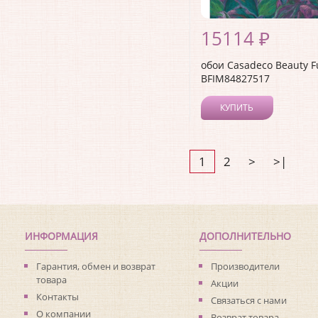
15114 ₽
обои Casadeco Beauty F
BFIM84827517
КУПИТЬ
1
2
>
>|
ИНФОРМАЦИЯ
ДОПОЛНИТЕЛЬНО
Гарантия, обмен и возврат
Производители
товара
Акции
Контакты
Связаться с нами
О компании
Возврат товара