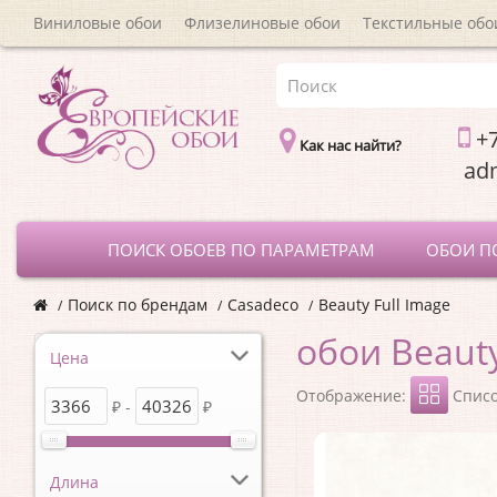
Виниловые обои
Флизелиновые обои
Текстильные обо
+7
Как нас найти?
a
ПОИСК ОБОЕВ ПО ПАРАМЕТРАМ
ОБОИ П
Поиск по брендам
Casadeco
Beauty Full Image
обои Beauty
Цена
Отображение:
Спис
₽ -
₽
Длина