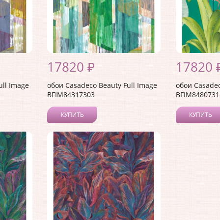
17820 ₽
17820 
ull Image
обои Casadeco Beauty Full Image
обои Casadec
BFIM84317303
BFIM8480731
КУПИТЬ
КУПИТЬ