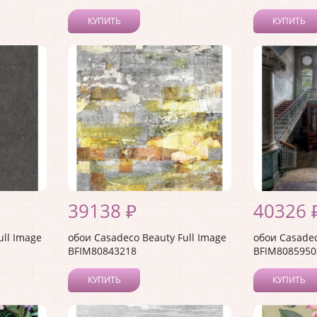
КУПИТЬ
КУПИТЬ
39138 ₽
40326 
ull Image
обои Casadeco Beauty Full Image
обои Casadec
BFIM80843218
BFIM8085950
КУПИТЬ
КУПИТЬ