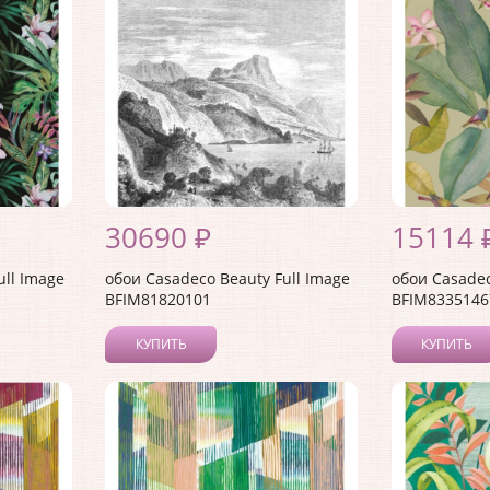
30690 ₽
15114 
ull Image
обои Casadeco Beauty Full Image
обои Casadec
BFIM81820101
BFIM8335146
КУПИТЬ
КУПИТЬ