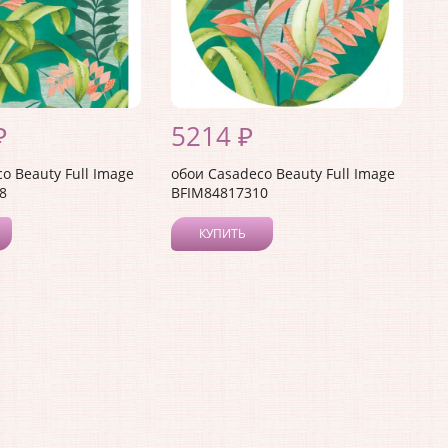
₽
5214 ₽
o Beauty Full Image
обои Casadeco Beauty Full Image
8
BFIM84817310
КУПИТЬ