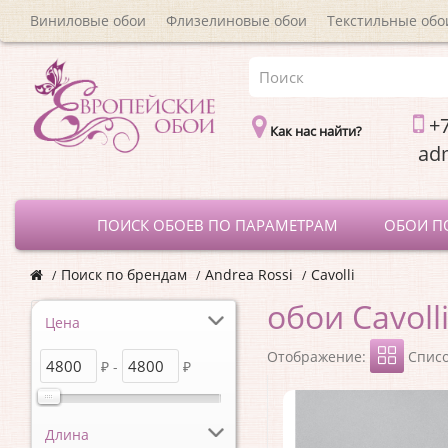
Виниловые обои
Флизелиновые обои
Текстильные обо
+7
Как нас найти?
a
ПОИСК ОБОЕВ ПО ПАРАМЕТРАМ
ОБОИ П
Поиск по брендам
Andrea Rossi
Cavolli
обои Cavoll
Цена
Отображение:
Спис
₽ -
₽
Длина