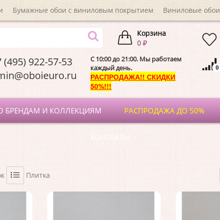
и
Бумажные обои с виниловым покрытием
Виниловые обои
Корзина
0 ₽
C 10:00 до 21:00. Мы работаем
 (495) 922-57-53
каждый день.
0
dmin@oboieuro.
РАСПРОДАЖА!! СКИДКИ
50%!!!
О БРЕНДАМ И КОЛЛЕКЦИЯМ
РАСПРОДАЖА ДО 50%
КОНТАКТЫ
i
ок
Плитка