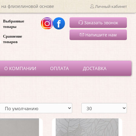
 на флизелиновой основе
Личный кабинет
Выбранные
Заказать звонок
товары
Напишите нам
Сравнение
товаров
ru
О КОМПАНИИ
ОПЛАТА
ДОСТАВКА