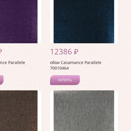
₽
12386 ₽
ce Parallele
обои Casamance Parallele
70010464
КУПИТЬ