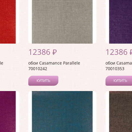
12386 ₽
12386 
le
обои Casamance Parallele
обои Casaman
70010242
70010353
КУПИТЬ
КУПИТЬ