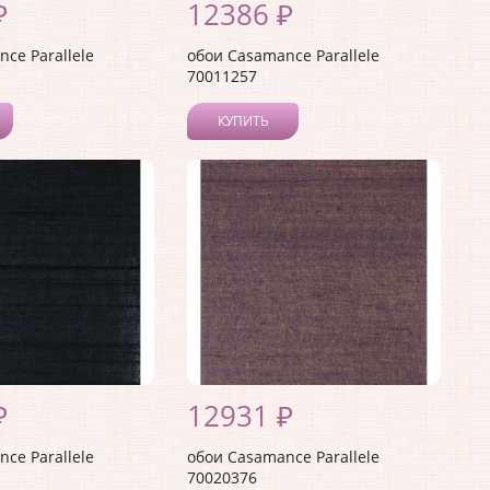
₽
12386 ₽
ce Parallele
обои Casamance Parallele
70011257
КУПИТЬ
₽
12931 ₽
ce Parallele
обои Casamance Parallele
70020376