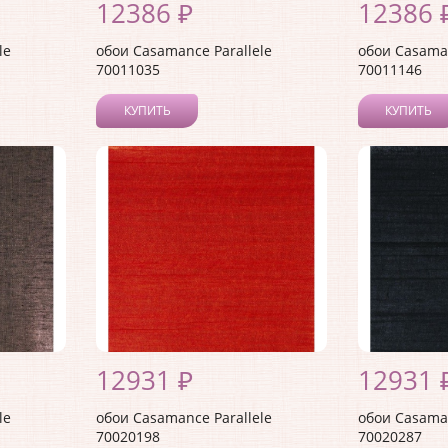
12386 ₽
12386 
le
обои Casamance Parallele
обои Casaman
70011035
70011146
КУПИТЬ
КУПИТЬ
12931 ₽
12931 
le
обои Casamance Parallele
обои Casaman
70020198
70020287