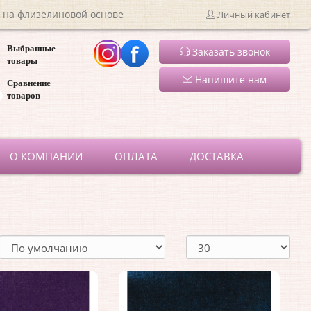
 на флизелиновой основе
Личный кабинет
Выбранные
Заказать звонок
товары
Напишите нам
Сравнение
товаров
ru
О КОМПАНИИ
ОПЛАТА
ДОСТАВКА