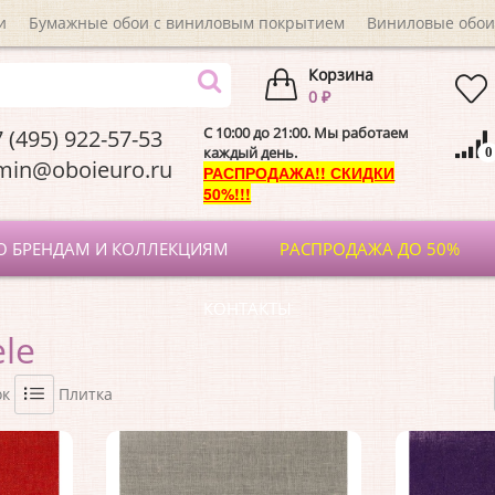
и
Бумажные обои с виниловым покрытием
Виниловые обои
Корзина
0 ₽
C 10:00 до 21:00. Мы работаем
 (495) 922-57-53
каждый день.
0
dmin@oboieuro.
РАСПРОДАЖА!! СКИДКИ
50%!!!
О БРЕНДАМ И КОЛЛЕКЦИЯМ
РАСПРОДАЖА ДО 50%
КОНТАКТЫ
ele
ок
Плитка