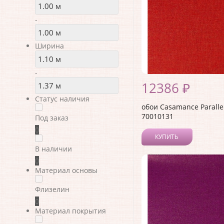
-
Ширина
-
12386 ₽
Статус наличия
обои Casamance Paralle
70010131
Под заказ
0
КУПИТЬ
В наличии
0
Материал основы
Флизелин
0
Материал покрытия