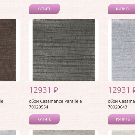
КУПИТЬ
КУПИТЬ
12931 ₽
12931 
le
обои Casamance Parallele
обои Casaman
70020554
70020643
КУПИТЬ
КУПИТЬ