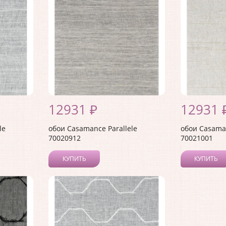
12931 ₽
12931 
le
обои Casamance Parallele
обои Casaman
70020912
70021001
КУПИТЬ
КУПИТЬ