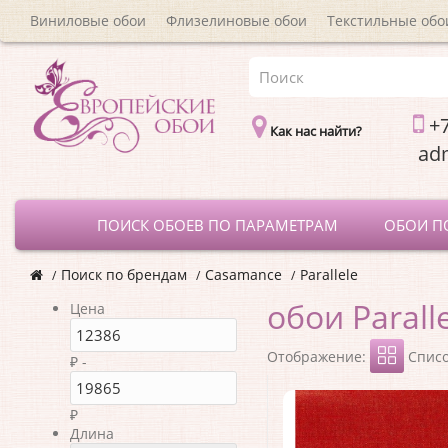
Виниловые обои
Флизелиновые обои
Текстильные обо
+7
Как нас найти?
a
ПОИСК ОБОЕВ ПО ПАРАМЕТРАМ
ОБОИ П
Поиск по брендам
Casamance
Parallele
обои Parall
Цена
Отображение:
Спис
₽ -
₽
Длина