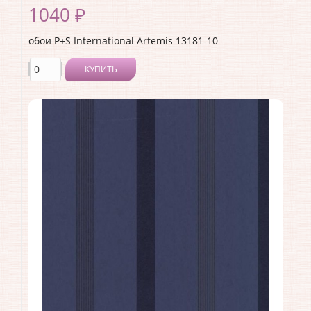
1040 ₽
обои P+S International Artemis 13181-10
КУПИТЬ
Производитель:
P+S International
Коллекция:
Artemis
Длина рулона:
10.05
Ширина рулона:
0.53
Материал покрытия:
Без покрытия
Страна:
Германия
Материал основы:
Флизелин
Раппорт:
<>