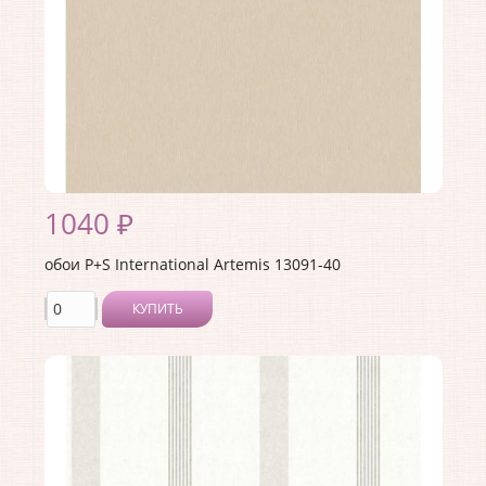
1040 ₽
обои P+S International Artemis 13091-40
КУПИТЬ
Производитель:
P+S International
Коллекция:
Artemis
Длина рулона:
10.05
Ширина рулона:
0.53
Материал покрытия:
Без покрытия
Страна:
Германия
Материал основы:
Флизелин