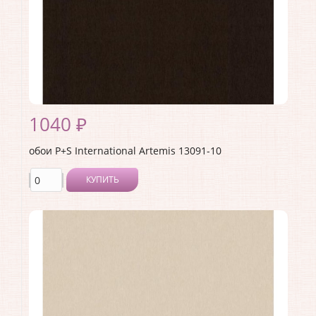
1040 ₽
обои P+S International Artemis 13091-10
КУПИТЬ
Производитель:
P+S International
Коллекция:
Artemis
Длина рулона:
10.05
Ширина рулона:
0.53
Материал покрытия:
Без покрытия
Страна:
Германия
Материал основы:
Флизелин
Раппорт:
<>