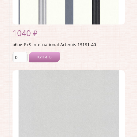
1040 ₽
обои P+S International Artemis 13181-40
КУПИТЬ
Производитель:
P+S International
Коллекция:
Artemis
Длина рулона:
10.05
Ширина рулона:
0.53
Материал покрытия:
Без покрытия
Страна:
Германия
Материал основы:
Флизелин
Раппорт:
<>