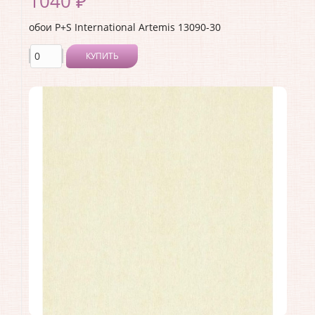
1040 ₽
обои P+S International Artemis 13090-30
КУПИТЬ
Производитель:
P+S International
Коллекция:
Artemis
Длина рулона:
10.05
Ширина рулона:
0.53
Материал покрытия:
Без покрытия
Страна:
Германия
Материал основы:
Флизелин
Раппорт:
<>