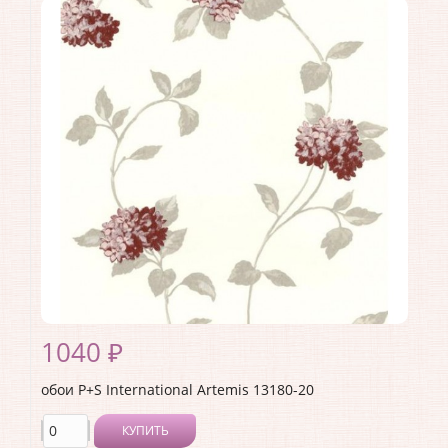
Длина рулона:
10.05
Ширина рулона:
0.53
Материал покрытия:
Без покрытия
Страна:
Германия
Материал основы:
Флизелин
Раппорт:
<>
1040 ₽
обои P+S International Artemis 13180-20
КУПИТЬ