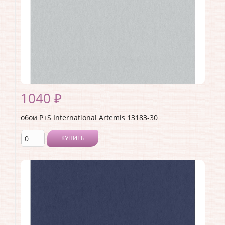
1040 ₽
обои P+S International Artemis 13183-30
КУПИТЬ
Производитель:
P+S International
Коллекция:
Artemis
Длина рулона:
10.05
Ширина рулона:
0.53
Материал покрытия:
Без покрытия
Страна:
Германия
Материал основы:
Флизелин