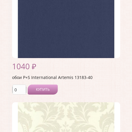
Раппорт:
<>
1040 ₽
обои P+S International Artemis 13183-40
КУПИТЬ
Производитель:
P+S International
Коллекция:
Artemis
Длина рулона:
10.05
Ширина рулона:
0.53
Материал покрытия:
Без покрытия
Страна:
Германия