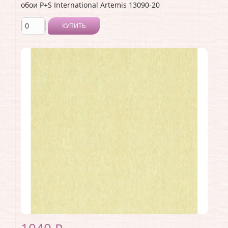
обои P+S International Artemis 13090-20
КУПИТЬ
Производитель:
P+S International
Коллекция:
Artemis
Длина рулона:
10.05
Ширина рулона:
0.53
Материал покрытия:
Без покрытия
Страна:
Германия
Материал основы:
Флизелин
Раппорт:
<>