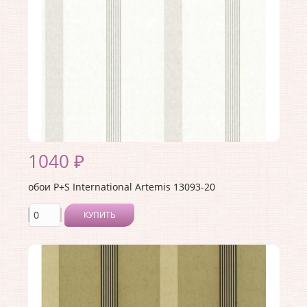
Раппорт:
<>
1040 ₽
обои P+S International Artemis 13093-20
КУПИТЬ
Производитель:
P+S International
Коллекция:
Artemis
Длина рулона:
10.05
Ширина рулона:
0.53
Материал покрытия:
Без покрытия
Страна:
Германия