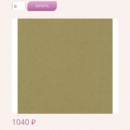
КУПИТЬ
Производитель:
P+S International
Коллекция:
Artemis
Длина рулона:
10.05
Ширина рулона:
0.53
Материал покрытия:
Без покрытия
Страна:
Германия
Материал основы:
Флизелин
Раппорт:
<>
1040 ₽