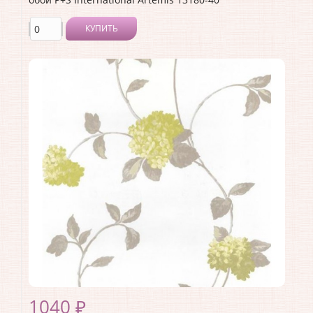
КУПИТЬ
Производитель:
P+S International
Коллекция:
Artemis
Длина рулона:
10.05
Ширина рулона:
0.53
Материал покрытия:
Без покрытия
Страна:
Германия
Материал основы:
Флизелин
Раппорт:
<>
1040 ₽