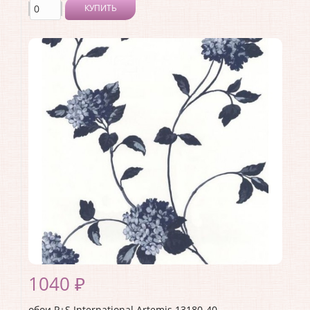
КУПИТЬ
Производитель:
P+S International
Коллекция:
Artemis
Длина рулона:
10.05
Ширина рулона:
0.53
Материал покрытия:
Без покрытия
Страна:
Германия
Материал основы:
Флизелин
Раппорт:
<>
1040 ₽
обои P+S International Artemis 13180-40