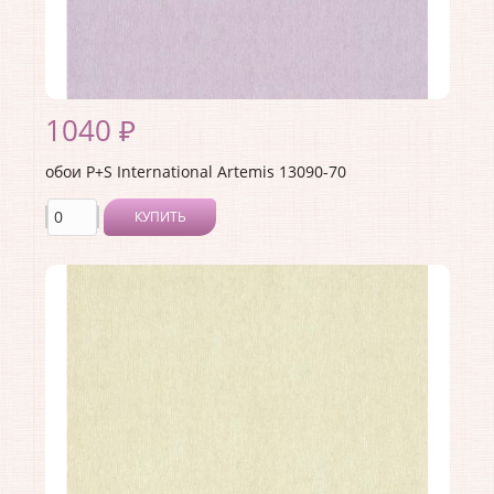
1040 ₽
обои P+S International Artemis 13090-70
КУПИТЬ
Производитель:
P+S International
Коллекция:
Artemis
Длина рулона:
10.05
Ширина рулона:
0.53
Материал покрытия:
Без покрытия
Страна:
Германия
Материал основы:
Флизелин
Раппорт:
<>