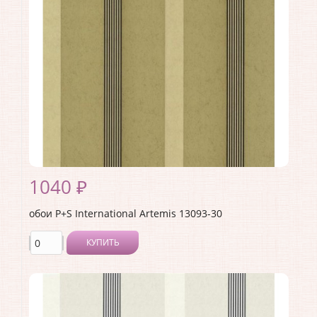
Материал основы:
Флизелин
Раппорт:
<>
1040 ₽
обои P+S International Artemis 13093-30
КУПИТЬ
Производитель:
P+S International
Коллекция:
Artemis
Длина рулона:
10.05
Ширина рулона:
0.53