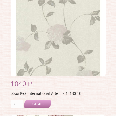
Ширина рулона:
0.53
Материал покрытия:
Без покрытия
Страна:
Германия
Материал основы:
Флизелин
Раппорт:
<>
1040 ₽
обои P+S International Artemis 13180-10
КУПИТЬ
Производитель:
P+S International
Коллекция:
Artemis