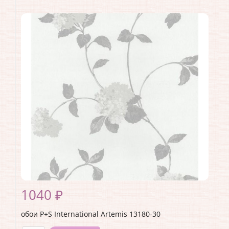
Производитель:
P+S International
Коллекция:
Artemis
Длина рулона:
10.05
Ширина рулона:
0.53
Материал покрытия:
Без покрытия
Страна:
Германия
Материал основы:
Флизелин
Раппорт:
<>
1040 ₽
обои P+S International Artemis 13180-30