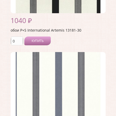
1040 ₽
обои P+S International Artemis 13181-30
КУПИТЬ
Производитель:
P+S International
Коллекция:
Artemis
Длина рулона:
10.05
Ширина рулона:
0.53
Материал покрытия:
Без покрытия
Страна:
Германия
Материал основы:
Флизелин
Раппорт:
<>