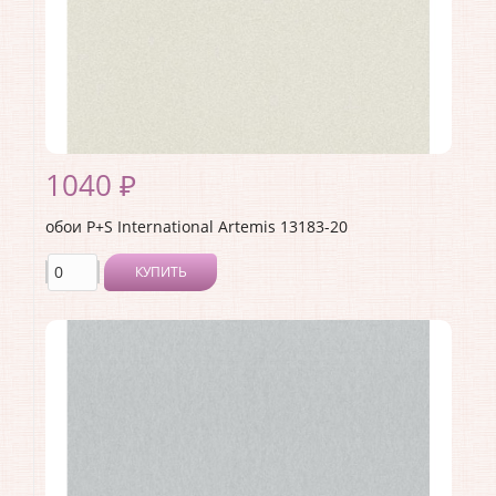
1040 ₽
обои P+S International Artemis 13183-20
КУПИТЬ
Производитель:
P+S International
Коллекция:
Artemis
Длина рулона:
10.05
Ширина рулона:
0.53
Материал покрытия:
Без покрытия
Страна:
Германия
Материал основы:
Флизелин
Раппорт:
<>