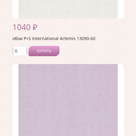
1040 ₽
обои P+S International Artemis 13090-60
КУПИТЬ
Производитель:
P+S International
Коллекция:
Artemis
Длина рулона:
10.05
Ширина рулона:
0.53
Материал покрытия:
Без покрытия
Страна:
Германия
Материал основы:
Флизелин
Раппорт:
<>