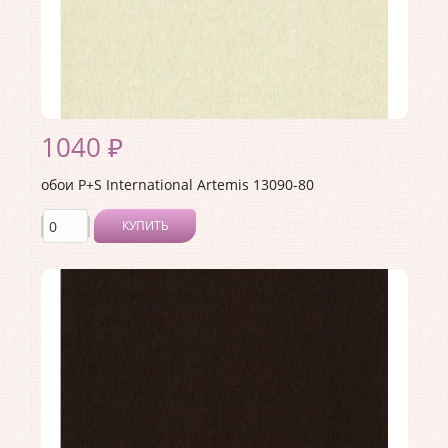
1040 ₽
обои P+S International Artemis 13090-80
КУПИТЬ
Производитель:
P+S International
Коллекция:
Artemis
Длина рулона:
10.05
Ширина рулона:
0.53
Материал покрытия:
Без покрытия
Страна:
Германия
Материал основы:
Флизелин
Раппорт:
<>