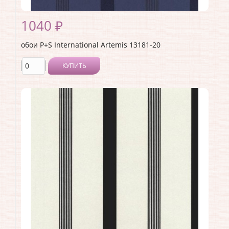
1040 ₽
обои P+S International Artemis 13181-20
КУПИТЬ
Производитель:
P+S International
Коллекция:
Artemis
Длина рулона:
10.05
Ширина рулона:
0.53
Материал покрытия:
Без покрытия
Страна:
Германия
Материал основы:
Флизелин
Раппорт:
<>