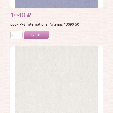
1040 ₽
обои P+S International Artemis 13090-50
КУПИТЬ
Производитель:
P+S International
Коллекция:
Artemis
Длина рулона:
10.05
Ширина рулона:
0.53
Материал покрытия:
Без покрытия
Страна:
Германия
Материал основы:
Флизелин
Раппорт:
<>