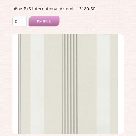
обои P+S International Artemis 13180-50
КУПИТЬ
Производитель:
P+S International
Коллекция:
Artemis
Длина рулона:
10.05
Ширина рулона:
0.53
Материал покрытия:
Без покрытия
Страна:
Германия
Материал основы:
Флизелин
Раппорт:
<>