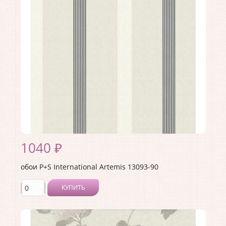
Материал покрытия:
Без покрытия
Страна:
Германия
Материал основы:
Флизелин
Раппорт:
<>
1040 ₽
обои P+S International Artemis 13093-90
КУПИТЬ
Производитель:
P+S International
Коллекция:
Artemis
Длина рулона:
10.05