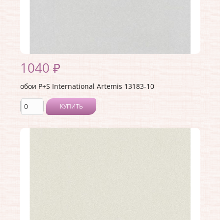
1040 ₽
обои P+S International Artemis 13183-10
КУПИТЬ
Производитель:
P+S International
Коллекция:
Artemis
Длина рулона:
10.05
Ширина рулона:
0.53
Материал покрытия:
Без покрытия
Страна:
Германия
Материал основы:
Флизелин
Раппорт:
<>