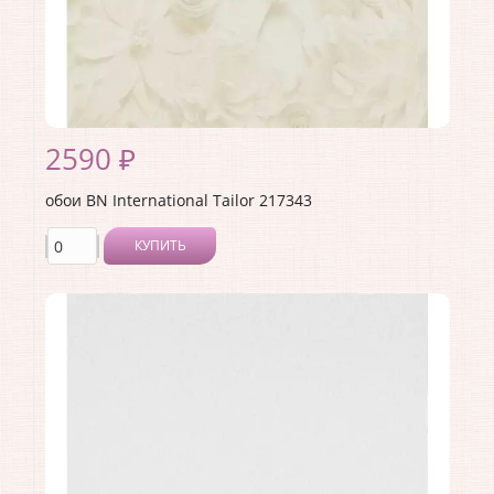
Раппорт:
64
2590 ₽
обои BN International Tailor 217343
КУПИТЬ
Производитель:
BN International
Коллекция:
Tailor
Длина рулона:
10
Ширина рулона:
1.06
Материал покрытия:
Виниловое