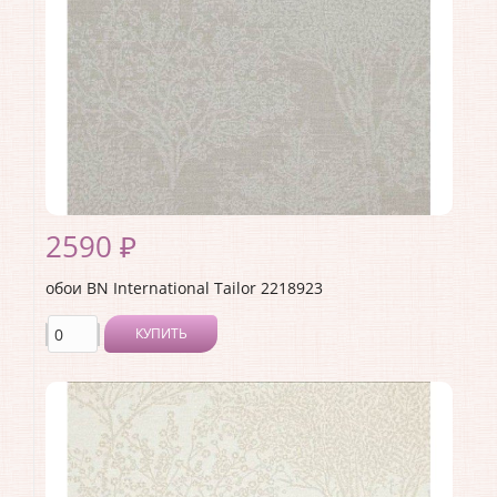
Ширина рулона:
1.06
Материал покрытия:
Виниловое
Страна:
Нидерланды
Материал основы:
Флизелин
Раппорт:
<>
2590 ₽
обои BN International Tailor 2218923
КУПИТЬ
Производитель:
BN International
Коллекция:
Tailor