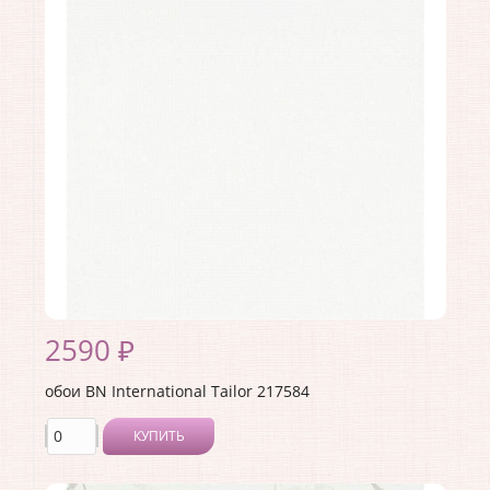
Производитель:
BN International
Коллекция:
Tailor
Длина рулона:
10
Ширина рулона:
1.06
Материал покрытия:
Виниловое
Страна:
Нидерланды
Материал основы:
Флизелин
Раппорт:
64
2590 ₽
обои BN International Tailor 217584
КУПИТЬ