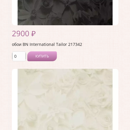
2900 ₽
обои BN International Tailor 217342
КУПИТЬ
Производитель:
BN International
Коллекция:
Tailor
Длина рулона:
10
Ширина рулона:
1.06
Материал покрытия:
Виниловое
Страна:
Нидерланды
Материал основы:
Флизелин