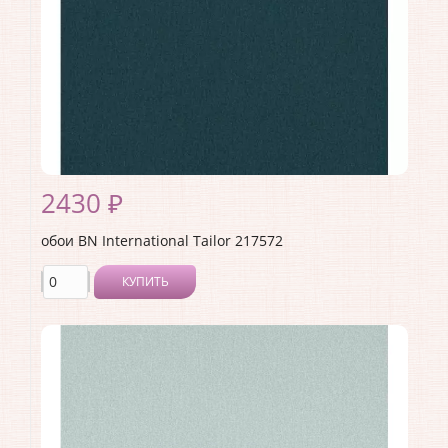
Материал покрытия:
Виниловое
Страна:
Нидерланды
Материал основы:
Флизелин
Раппорт:
64
2430 ₽
обои BN International Tailor 217572
КУПИТЬ
Производитель:
BN International
Коллекция:
Tailor
Длина рулона:
10