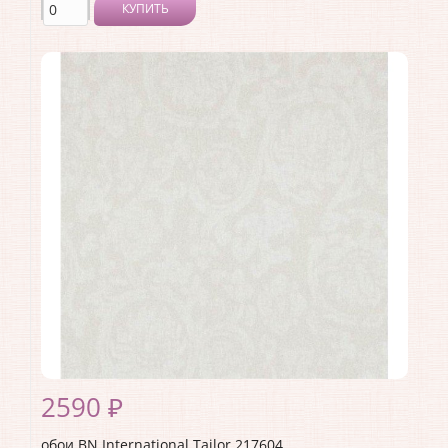
КУПИТЬ
Производитель:
BN International
Коллекция:
Tailor
Длина рулона:
10
Ширина рулона:
1.06
Материал покрытия:
Виниловое
Страна:
Нидерланды
Материал основы:
Флизелин
Раппорт:
<>
2590 ₽
обои BN International Tailor 217604