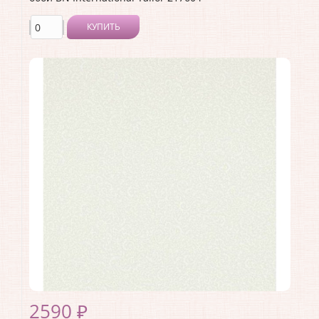
КУПИТЬ
Производитель:
BN International
Коллекция:
Tailor
Длина рулона:
10
Ширина рулона:
1.06
Материал покрытия:
Виниловое
Страна:
Нидерланды
Материал основы:
Флизелин
Раппорт:
<>
2590 ₽