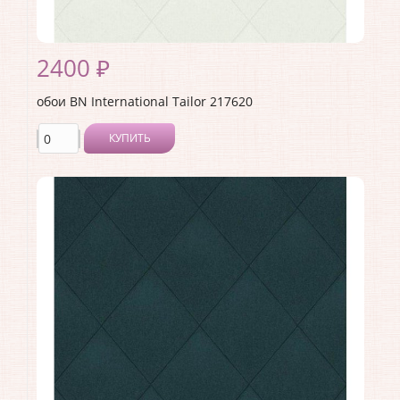
2400 ₽
обои BN International Tailor 217620
КУПИТЬ
Производитель:
BN International
Коллекция:
Tailor
Длина рулона:
10
Ширина рулона:
1.06
Материал покрытия:
Виниловое
Страна:
Нидерланды
Материал основы:
Флизелин
Раппорт:
21