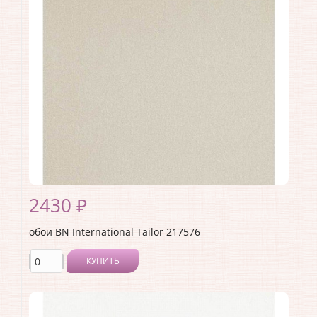
Производитель:
BN International
Коллекция:
Tailor
Длина рулона:
10
Ширина рулона:
1.06
Материал покрытия:
Виниловое
Страна:
Нидерланды
Материал основы:
Флизелин
Раппорт:
64
2430 ₽
обои BN International Tailor 217576
КУПИТЬ