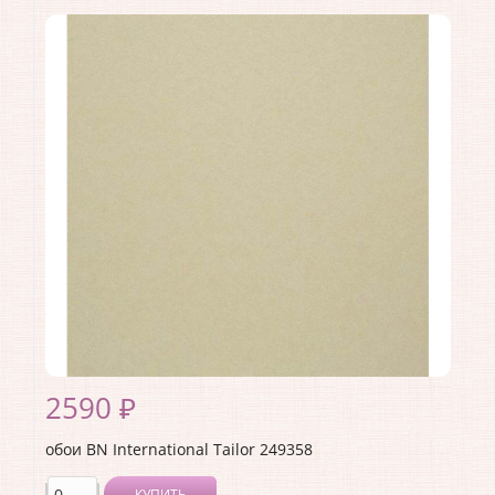
Производитель:
BN International
Коллекция:
Tailor
Длина рулона:
10
Ширина рулона:
1.06
Материал покрытия:
Виниловое
Страна:
Нидерланды
Материал основы:
Флизелин
Раппорт:
<>
2590 ₽
обои BN International Tailor 249358
КУПИТЬ