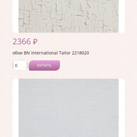
Раппорт:
21
2366 ₽
обои BN International Tailor 2218020
КУПИТЬ
Производитель:
BN International
Коллекция:
Tailor
Длина рулона:
10
Ширина рулона:
1.06
Материал покрытия:
Виниловое
Страна:
Нидерланды