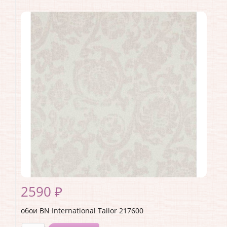
Производитель:
BN International
Коллекция:
Tailor
Длина рулона:
10
Ширина рулона:
1.06
Материал покрытия:
Виниловое
Страна:
Нидерланды
Материал основы:
Флизелин
Раппорт:
<>
2590 ₽
обои BN International Tailor 217600