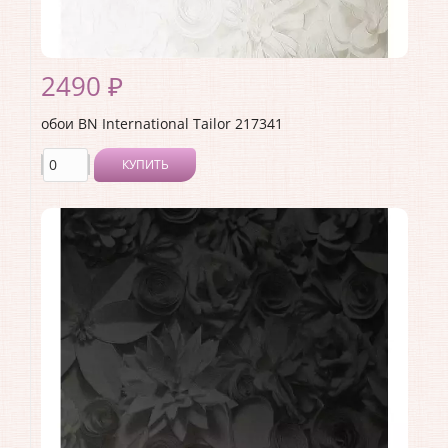
2490 ₽
обои BN International Tailor 217341
КУПИТЬ
Производитель:
BN International
Коллекция:
Tailor
Длина рулона:
10
Ширина рулона:
1.06
Материал покрытия:
Виниловое
Страна:
Нидерланды
Материал основы:
Флизелин
Раппорт:
64