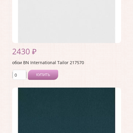
Страна:
Нидерланды
Материал основы:
Флизелин
Раппорт:
64
2430 ₽
обои BN International Tailor 217570
КУПИТЬ
Производитель:
BN International
Коллекция:
Tailor
Длина рулона:
10
Ширина рулона:
1.06