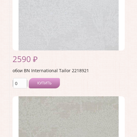
Материал покрытия:
Виниловое
Страна:
Нидерланды
Материал основы:
Флизелин
Раппорт:
<>
2590 ₽
обои BN International Tailor 2218921
КУПИТЬ
Производитель:
BN International
Коллекция:
Tailor
Длина рулона:
10