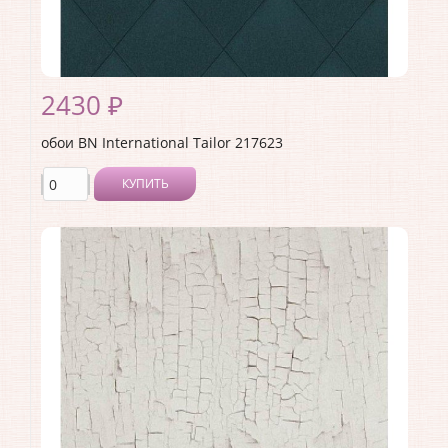
2430 ₽
обои BN International Tailor 217623
КУПИТЬ
Производитель:
BN International
Коллекция:
Tailor
Длина рулона:
10
Ширина рулона:
1.06
Материал покрытия:
Виниловое
Страна:
Нидерланды
Материал основы:
Флизелин