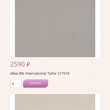
Коллекция:
Tailor
Длина рулона:
10
Ширина рулона:
1.06
Материал покрытия:
Виниловое
Страна:
Нидерланды
Материал основы:
Флизелин
Раппорт:
64
2590 ₽
обои BN International Tailor 217574
КУПИТЬ