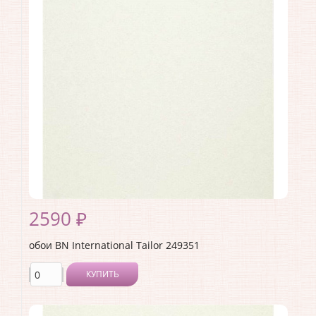
Производитель:
BN International
Коллекция:
Tailor
Длина рулона:
10
Ширина рулона:
1.06
Материал покрытия:
Виниловое
Страна:
Нидерланды
Материал основы:
Флизелин
Раппорт:
<>
2590 ₽
обои BN International Tailor 249351
КУПИТЬ