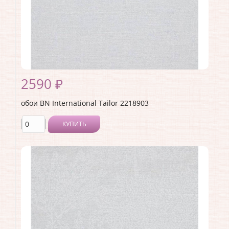
Материал основы:
Флизелин
Раппорт:
64
2590 ₽
обои BN International Tailor 2218903
КУПИТЬ
Производитель:
BN International
Коллекция:
Tailor
Длина рулона:
10
Ширина рулона:
1.06