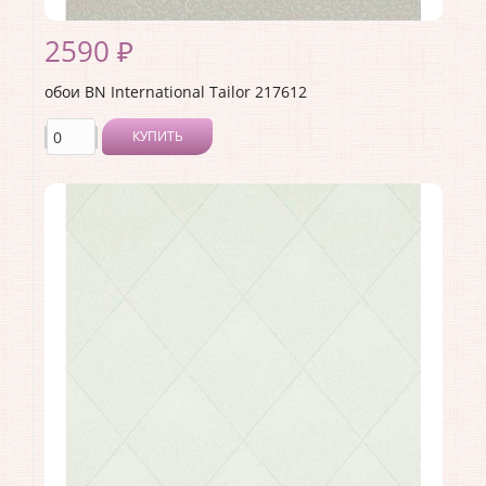
2590 ₽
обои BN International Tailor 217612
КУПИТЬ
Производитель:
BN International
Коллекция:
Tailor
Длина рулона:
10
Ширина рулона:
1.06
Материал покрытия:
Виниловое
Страна:
Нидерланды
Материал основы:
Флизелин
Раппорт:
<>