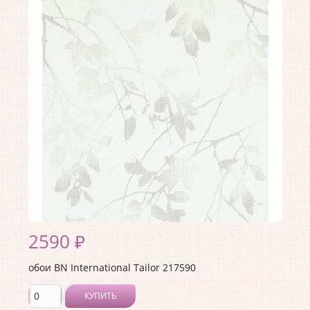
Производитель:
BN International
Коллекция:
Tailor
Длина рулона:
10
Ширина рулона:
1.06
Материал покрытия:
Виниловое
Страна:
Нидерланды
Материал основы:
Флизелин
Раппорт:
64
2590 ₽
обои BN International Tailor 217590
КУПИТЬ