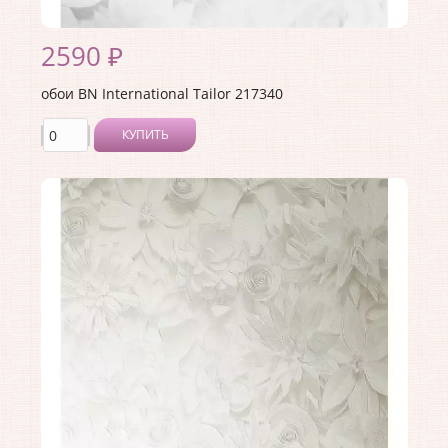
2590 ₽
обои BN International Tailor 217340
КУПИТЬ
Производитель:
BN International
Коллекция:
Tailor
Длина рулона:
10
Ширина рулона:
1.06
Материал покрытия:
Виниловое
Страна:
Нидерланды
Материал основы:
Флизелин
Раппорт:
64