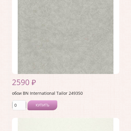
Производитель:
BN International
Коллекция:
Tailor
Длина рулона:
10
Ширина рулона:
1.06
Материал покрытия:
Виниловое
Страна:
Нидерланды
Материал основы:
Флизелин
Раппорт:
<>
2590 ₽
обои BN International Tailor 249350
КУПИТЬ