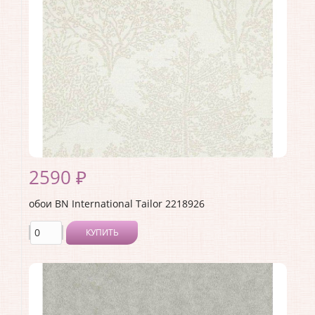
Длина рулона:
10
Ширина рулона:
1.06
Материал покрытия:
Виниловое
Страна:
Нидерланды
Материал основы:
Флизелин
Раппорт:
<>
2590 ₽
обои BN International Tailor 2218926
КУПИТЬ