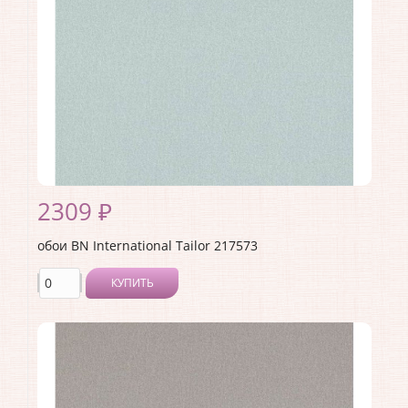
Ширина рулона:
1.06
Материал покрытия:
Виниловое
Страна:
Нидерланды
Материал основы:
Флизелин
Раппорт:
64
2309 ₽
обои BN International Tailor 217573
КУПИТЬ
Производитель:
BN International