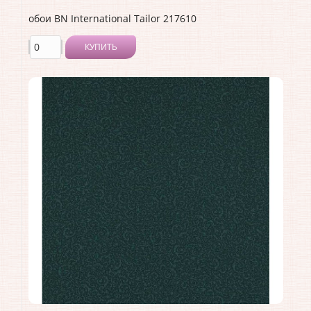
обои BN International Tailor 217610
КУПИТЬ
Производитель:
BN International
Коллекция:
Tailor
Длина рулона:
10
Ширина рулона:
1.06
Материал покрытия:
Виниловое
Страна:
Нидерланды
Материал основы:
Флизелин
Раппорт:
<>