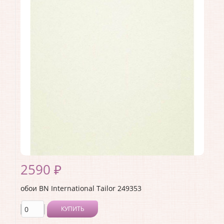
Производитель:
BN International
Коллекция:
Tailor
Длина рулона:
10
Ширина рулона:
1.06
Материал покрытия:
Виниловое
Страна:
Нидерланды
Материал основы:
Флизелин
Раппорт:
<>
2590 ₽
обои BN International Tailor 249353
КУПИТЬ