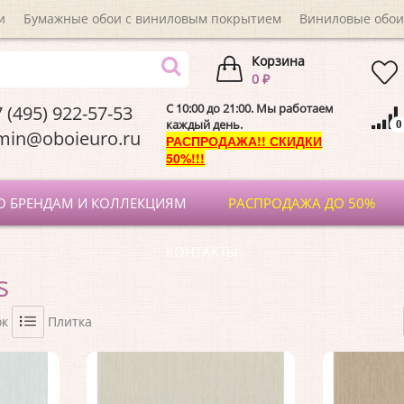
и
Бумажные обои с виниловым покрытием
Виниловые обои
Корзина
0 ₽
C 10:00 до 21:00. Мы работаем
 (495) 922-57-53
каждый день.
0
dmin@oboieuro.
РАСПРОДАЖА!! СКИДКИ
50%!!!
О БРЕНДАМ И КОЛЛЕКЦИЯМ
РАСПРОДАЖА ДО 50%
КОНТАКТЫ
s
ок
Плитка