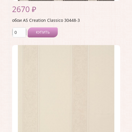
2670 ₽
обои AS Creation Classico 30448-3
КУПИТЬ
Производитель:
AS Creation
Коллекция:
Classico
Длина рулона:
10.05
Ширина рулона:
1.06
Материал покрытия:
Виниловое
Страна:
Германия
Материал основы:
Флизелин
Раппорт:
<>