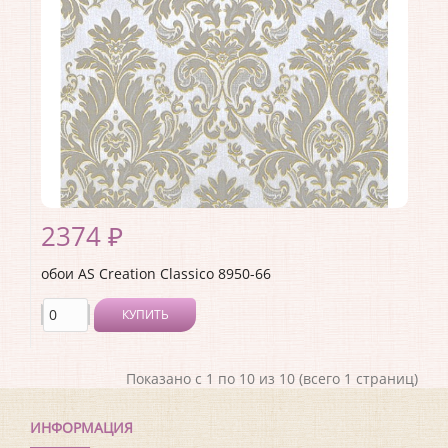
Ширина рулона:
1.06
Материал покрытия:
Виниловое
Страна:
Германия
Материал основы:
Флизелин
Раппорт:
<>
2374 ₽
обои AS Creation Classico 8950-66
КУПИТЬ
Показано с 1 по 10 из 10 (всего 1 страниц)
ИНФОРМАЦИЯ
Производитель:
AS Creation