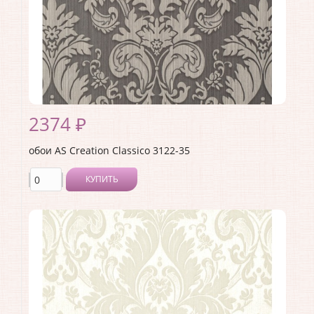
Страна:
Германия
Материал основы:
Флизелин
Раппорт:
<>
2374 ₽
обои AS Creation Classico 3122-35
КУПИТЬ
Производитель:
AS Creation
Коллекция:
Classico
Длина рулона:
10.05
Ширина рулона:
1.06