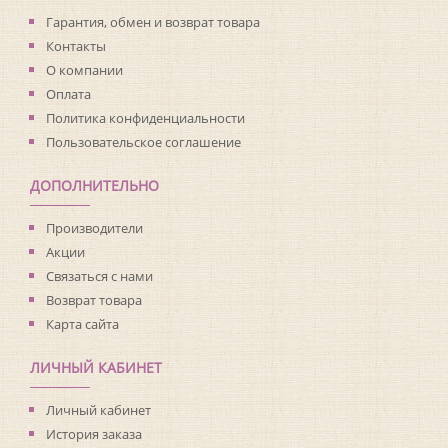
Коллекция:
Classico
Гарантия, обмен и возврат товара
Длина рулона:
10.05
Контакты
Ширина рулона:
1.06
О компании
Материал покрытия:
Виниловое
Оплата
Страна:
Германия
Материал основы:
Флизелин
Политика конфиденциальности
Раппорт:
<>
Пользовательское соглашение
ДОПОЛНИТЕЛЬНО
Производители
Акции
Связаться с нами
Возврат товара
Карта сайта
ЛИЧНЫЙ КАБИНЕТ
Личный кабинет
История заказа