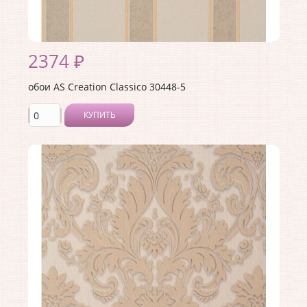
2374 ₽
обои AS Creation Classico 30448-5
КУПИТЬ
Производитель:
AS Creation
Коллекция:
Classico
Длина рулона:
10.05
Ширина рулона:
1.06
Материал покрытия:
Виниловое
Страна:
Германия
Материал основы:
Флизелин
Раппорт:
<>