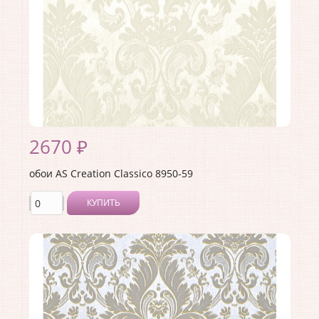
Материал покрытия:
Виниловое
Страна:
Германия
Материал основы:
Флизелин
Раппорт:
<>
2670 ₽
обои AS Creation Classico 8950-59
КУПИТЬ
Производитель:
AS Creation
Коллекция:
Classico
Длина рулона:
10.05