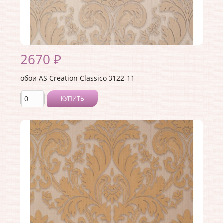
2670 ₽
обои AS Creation Classico 3122-11
КУПИТЬ
Производитель:
AS Creation
Коллекция:
Classico
Длина рулона:
10.05
Ширина рулона:
1.06
Материал покрытия:
Виниловое
Страна:
Германия
Материал основы:
Флизелин