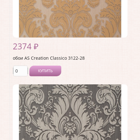
Раппорт:
<>
2374 ₽
обои AS Creation Classico 3122-28
КУПИТЬ
Производитель:
AS Creation
Коллекция:
Classico
Длина рулона:
10.05
Ширина рулона:
1.06
Материал покрытия:
Виниловое