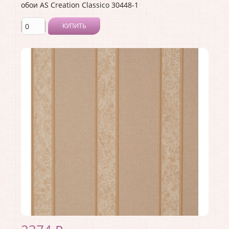
обои AS Creation Classico 30448-1
КУПИТЬ
Производитель:
AS Creation
Коллекция:
Classico
Длина рулона:
10.05
Ширина рулона:
1.06
Материал покрытия:
Виниловое
Страна:
Германия
Материал основы:
Флизелин
Раппорт:
<>