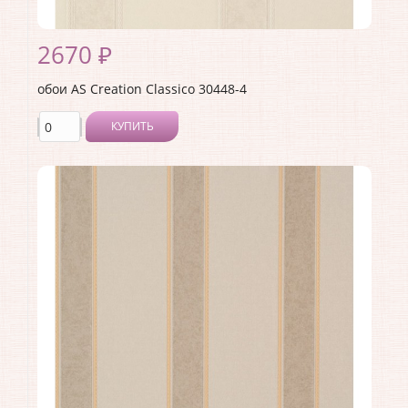
2670 ₽
обои AS Creation Classico 30448-4
КУПИТЬ
Производитель:
AS Creation
Коллекция:
Classico
Длина рулона:
10.05
Ширина рулона:
1.06
Материал покрытия:
Виниловое
Страна:
Германия
Материал основы:
Флизелин
Раппорт:
<>