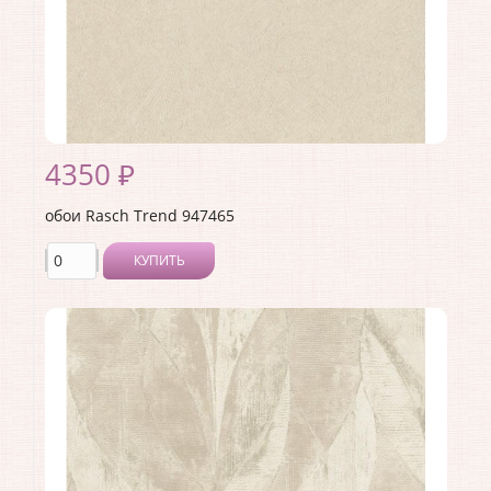
4350 ₽
обои Rasch Trend 947465
КУПИТЬ
Производитель:
Rasch
Коллекция:
Trend
Длина рулона:
10.05 .
Ширина рулона:
1.06 .
Материал покрытия:
Виниловое
Страна:
Германия
Материал основы:
Флизелин
Раппорт:
<>