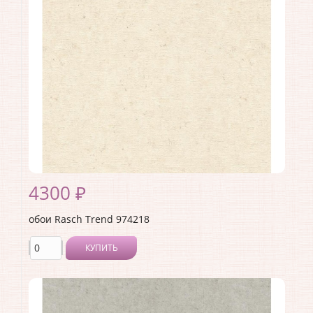
Страна:
Германия
Материал основы:
Флизелин
Раппорт:
<>
4300 ₽
обои Rasch Trend 974218
КУПИТЬ
Производитель:
Rasch
Коллекция:
Trend
Длина рулона:
10.05 .
Ширина рулона:
1.06 .