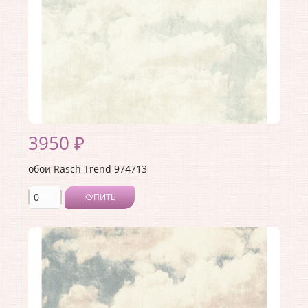
3950 ₽
обои Rasch Trend 974713
КУПИТЬ
Производитель:
Rasch
Коллекция:
Trend
Длина рулона:
10.05 .
Ширина рулона:
1.06 .
Материал покрытия:
Виниловое
Страна:
Германия
Материал основы:
Флизелин