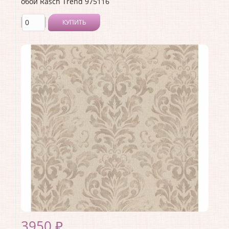
обои Rasch Trend 975116
КУПИТЬ
Производитель:
Rasch
Коллекция:
Trend
Длина рулона:
10.05 .
Ширина рулона:
1.06 .
Материал покрытия:
Виниловое
Страна:
Германия
Материал основы:
Флизелин
Раппорт:
<>
3950 ₽