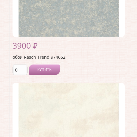
3900 ₽
обои Rasch Trend 974652
КУПИТЬ
Производитель:
Rasch
Коллекция:
Trend
Длина рулона:
10.05 .
Ширина рулона:
1.06 .
Материал покрытия:
Виниловое
Страна:
Германия
Материал основы:
Флизелин
Раппорт:
<>