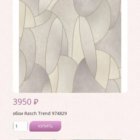
Ширина рулона:
1.06 .
Материал покрытия:
Виниловое
Страна:
Германия
Материал основы:
Флизелин
Раппорт:
<>
3950 ₽
обои Rasch Trend 974829
КУПИТЬ
Производитель:
Rasch