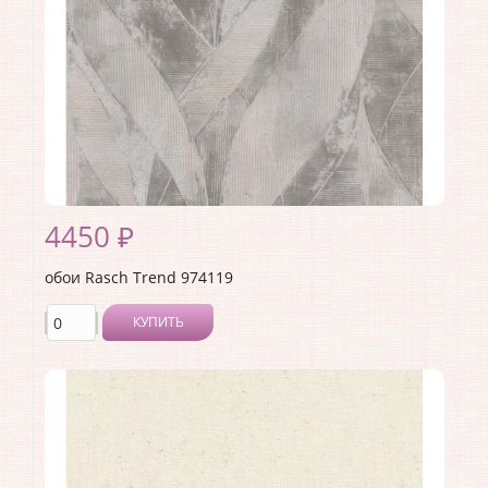
4450 ₽
обои Rasch Trend 974119
КУПИТЬ
Производитель:
Rasch
Коллекция:
Trend
Длина рулона:
10.05 .
Ширина рулона:
1.06 .
Материал покрытия:
Виниловое
Страна:
Германия