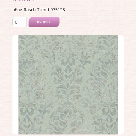
обои Rasch Trend 975123
КУПИТЬ
Производитель:
Rasch
Коллекция:
Trend
Длина рулона:
10.05 .
Ширина рулона:
1.06 .
Материал покрытия:
Виниловое
Страна:
Германия
Материал основы:
Флизелин
Раппорт:
<>