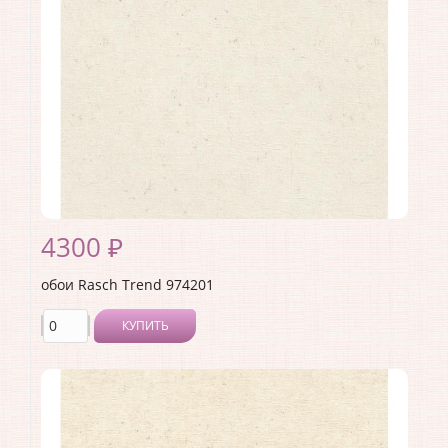
Материал основы:
Флизелин
Раппорт:
<>
4300 ₽
обои Rasch Trend 974201
КУПИТЬ
Производитель:
Rasch
Коллекция:
Trend
Длина рулона:
10.05 .
Ширина рулона:
1.06 .
Материал покрытия:
Виниловое