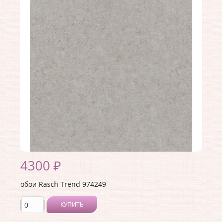
Длина рулона:
10.05 .
Ширина рулона:
1.06 .
Материал покрытия:
Виниловое
Страна:
Германия
Материал основы:
Флизелин
Раппорт:
<>
4300 ₽
обои Rasch Trend 974249
КУПИТЬ
Производитель:
Rasch