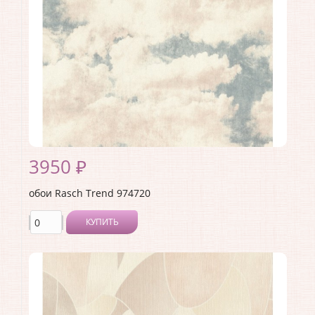
Раппорт:
<>
3950 ₽
обои Rasch Trend 974720
КУПИТЬ
Производитель:
Rasch
Коллекция:
Trend
Длина рулона:
10.05 .
Ширина рулона:
1.06 .
Материал покрытия:
Виниловое