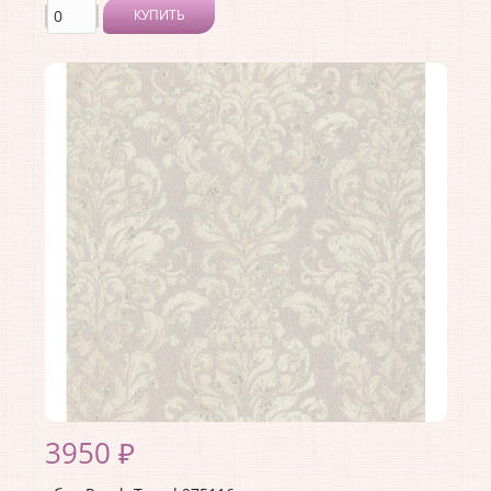
КУПИТЬ
Производитель:
Rasch
Коллекция:
Trend
Длина рулона:
10.05 .
Ширина рулона:
1.06 .
Материал покрытия:
Виниловое
Страна:
Германия
Материал основы:
Флизелин
Раппорт:
<>
3950 ₽