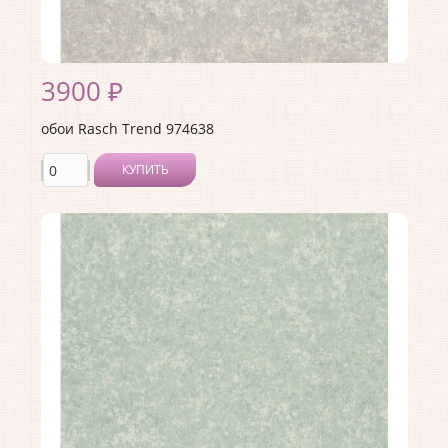
3900 ₽
обои Rasch Trend 974638
КУПИТЬ
Производитель:
Rasch
Коллекция:
Trend
Длина рулона:
10.05 .
Ширина рулона:
1.06 .
Материал покрытия:
Виниловое
Страна:
Германия
Материал основы:
Флизелин
Раппорт:
<>