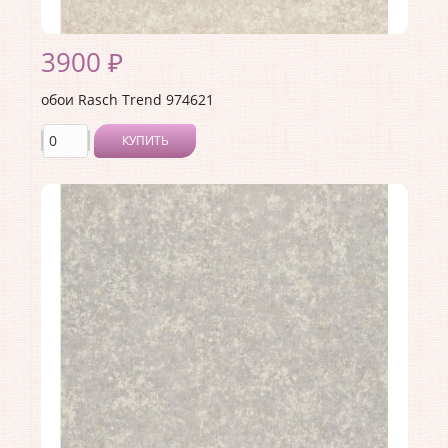
3900 ₽
обои Rasch Trend 974621
КУПИТЬ
Производитель:
Rasch
Коллекция:
Trend
Длина рулона:
10.05 .
Ширина рулона:
1.06 .
Материал покрытия:
Виниловое
Страна:
Германия
Материал основы:
Флизелин
Раппорт:
<>