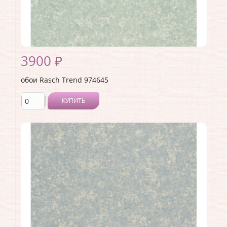
3900 ₽
обои Rasch Trend 974645
КУПИТЬ
Производитель:
Rasch
Коллекция:
Trend
Длина рулона:
10.05 .
Ширина рулона:
1.06 .
Материал покрытия:
Виниловое
Страна:
Германия
Материал основы:
Флизелин
Раппорт:
<>