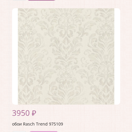
Производитель:
Rasch
Коллекция:
Trend
Длина рулона:
10.05 .
Ширина рулона:
1.06 .
Материал покрытия:
Виниловое
Страна:
Германия
Материал основы:
Флизелин
Раппорт:
<>
3950 ₽
обои Rasch Trend 975109