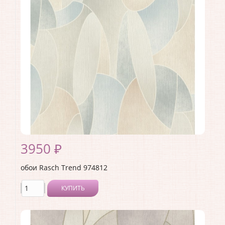
Материал покрытия:
Виниловое
Страна:
Германия
Материал основы:
Флизелин
Раппорт:
<>
3950 ₽
обои Rasch Trend 974812
КУПИТЬ
Производитель:
Rasch
Коллекция:
Trend
Длина рулона:
10.05 .