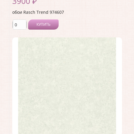
3900 ₽
обои Rasch Trend 974607
КУПИТЬ
Производитель:
Rasch
Коллекция:
Trend
Длина рулона:
10.05 .
Ширина рулона:
1.06 .
Материал покрытия:
Виниловое
Страна:
Германия
Материал основы:
Флизелин
Раппорт:
<>