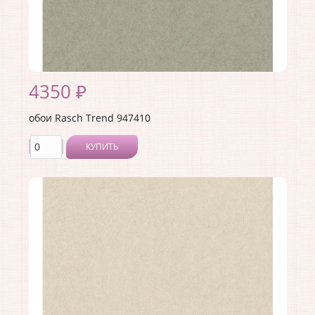
4350 ₽
обои Rasch Trend 947410
КУПИТЬ
Производитель:
Rasch
Коллекция:
Trend
Длина рулона:
10.05 .
Ширина рулона:
1.06 .
Материал покрытия:
Виниловое
Страна:
Германия
Материал основы:
Флизелин
Раппорт:
<>