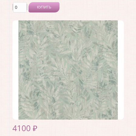
КУПИТЬ
Производитель:
Rasch
Коллекция:
Trend
Длина рулона:
10.05 .
Ширина рулона:
1.06 .
Материал покрытия:
Виниловое
Страна:
Германия
Материал основы:
Флизелин
Раппорт:
<>
4100 ₽