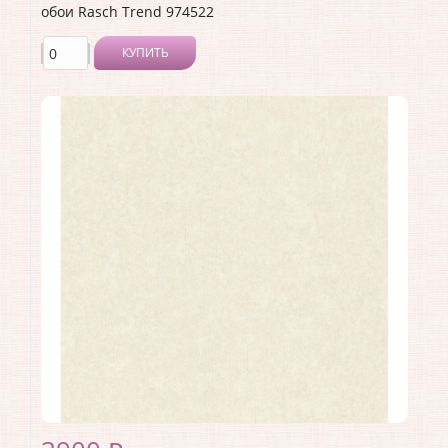
обои Rasch Trend 974522
КУПИТЬ
Производитель:
Rasch
Коллекция:
Trend
Длина рулона:
10.05 .
Ширина рулона:
1.06 .
Материал покрытия:
Виниловое
Страна:
Германия
Материал основы:
Флизелин
Раппорт:
<>