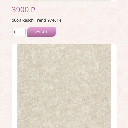
3900 ₽
обои Rasch Trend 974614
КУПИТЬ
Производитель:
Rasch
Коллекция:
Trend
Длина рулона:
10.05 .
Ширина рулона:
1.06 .
Материал покрытия:
Виниловое
Страна:
Германия
Материал основы:
Флизелин
Раппорт:
<>