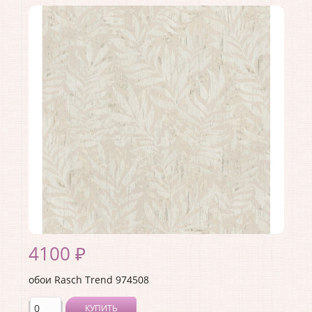
Коллекция:
Trend
Длина рулона:
10.05 .
Ширина рулона:
1.06 .
Материал покрытия:
Виниловое
Страна:
Германия
Материал основы:
Флизелин
Раппорт:
<>
4100 ₽
обои Rasch Trend 974508
КУПИТЬ