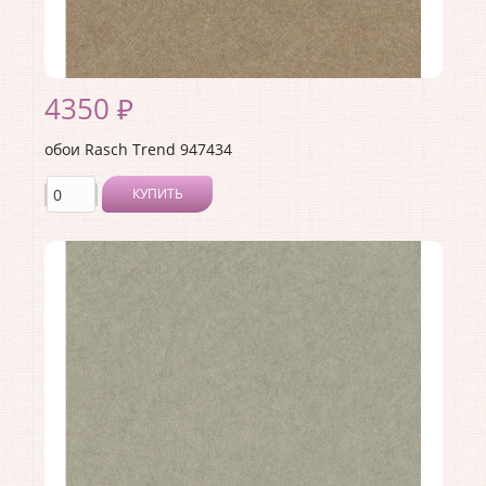
4350 ₽
обои Rasch Trend 947434
КУПИТЬ
Производитель:
Rasch
Коллекция:
Trend
Длина рулона:
10.05 .
Ширина рулона:
1.06 .
Материал покрытия:
Виниловое
Страна:
Германия
Материал основы:
Флизелин
Раппорт:
<>