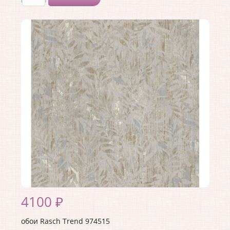
Производитель:
Rasch
Коллекция:
Trend
Длина рулона:
10.05 .
Ширина рулона:
1.06 .
Материал покрытия:
Виниловое
Страна:
Германия
Материал основы:
Флизелин
Раппорт:
<>
4100 ₽
обои Rasch Trend 974515