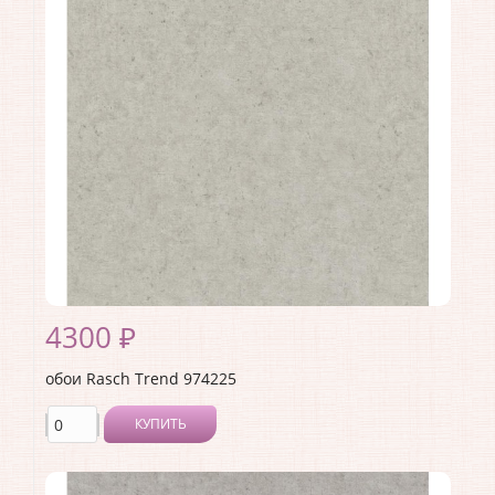
Материал покрытия:
Виниловое
Страна:
Германия
Материал основы:
Флизелин
Раппорт:
<>
4300 ₽
обои Rasch Trend 974225
КУПИТЬ
Производитель:
Rasch
Коллекция:
Trend