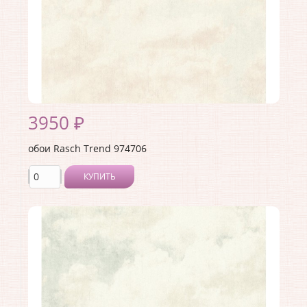
3950 ₽
обои Rasch Trend 974706
КУПИТЬ
Производитель:
Rasch
Коллекция:
Trend
Длина рулона:
10.05 .
Ширина рулона:
1.06 .
Материал покрытия:
Виниловое
Страна:
Германия
Материал основы:
Флизелин
Раппорт:
<>