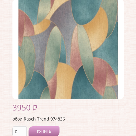
Коллекция:
Trend
Длина рулона:
10.05 .
Ширина рулона:
1.06 .
Материал покрытия:
Виниловое
Страна:
Германия
Материал основы:
Флизелин
Раппорт:
<>
3950 ₽
обои Rasch Trend 974836
КУПИТЬ