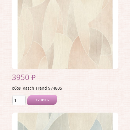
Страна:
Германия
Материал основы:
Флизелин
Раппорт:
<>
3950 ₽
обои Rasch Trend 974805
КУПИТЬ
Производитель:
Rasch
Коллекция:
Trend
Длина рулона:
10.05 .
Ширина рулона:
1.06 .