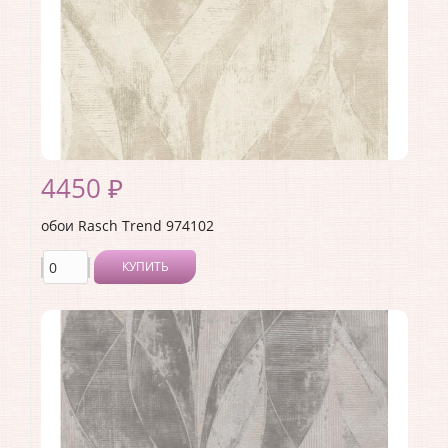
4450 ₽
обои Rasch Trend 974102
КУПИТЬ
Производитель:
Rasch
Коллекция:
Trend
Длина рулона:
10.05 .
Ширина рулона:
1.06 .
Материал покрытия:
Виниловое
Страна:
Германия
Материал основы:
Флизелин
Раппорт:
<>