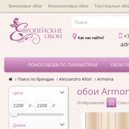
Виниловые обои
Флизелиновые обои
Текстильные обо
+7
Как нас найти?
a
ПОИСК ОБОЕВ ПО ПАРАМЕТРАМ
ОБОИ П
Поиск по брендам
Alessandro Allori
Armonia
обои Armon
Цена
Отображение:
Спис
₽ -
₽
Длина