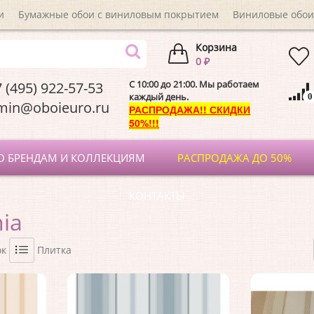
и
Бумажные обои с виниловым покрытием
Виниловые обои
Корзина
0 ₽
C 10:00 до 21:00. Мы работаем
 (495) 922-57-53
каждый день.
0
dmin@oboieuro.
РАСПРОДАЖА!! СКИДКИ
50%!!!
О БРЕНДАМ И КОЛЛЕКЦИЯМ
РАСПРОДАЖА ДО 50%
КОНТАКТЫ
ia
ок
Плитка