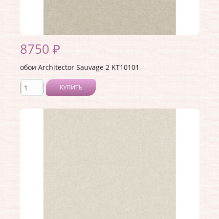
8750 ₽
обои Architector Sauvage 2 KT10101
КУПИТЬ
Производитель:
Architector
Коллекция:
Sauvage 2
Длина рулона:
10.05 .
Ширина рулона:
0.53 .
Материал покрытия:
Виниловое
Страна:
США
Материал основы:
Флизелин
Раппорт:
<>