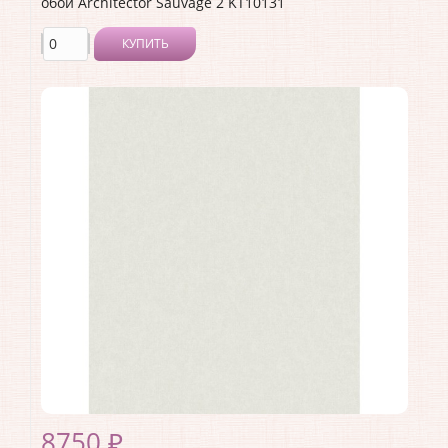
обои Architector Sauvage 2 KT10131
КУПИТЬ
Производитель:
Architector
Коллекция:
Sauvage 2
Длина рулона:
10.05 .
Ширина рулона:
0.53 .
Материал покрытия:
Виниловое
Страна:
США
Материал основы:
Флизелин
Раппорт:
<>
8750 ₽