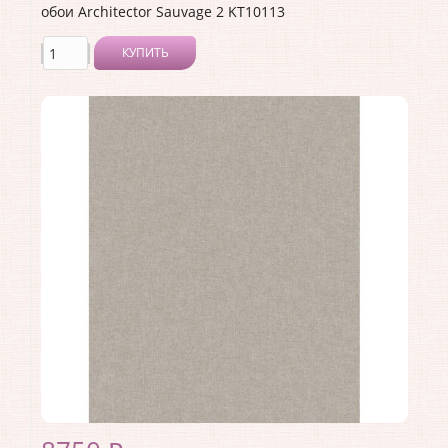
обои Architector Sauvage 2 KT10113
КУПИТЬ
Производитель:
Architector
Коллекция:
Sauvage 2
Длина рулона:
10.05 .
Ширина рулона:
0.53 .
Материал покрытия:
Виниловое
Страна:
США
Материал основы:
Флизелин
Раппорт:
<>