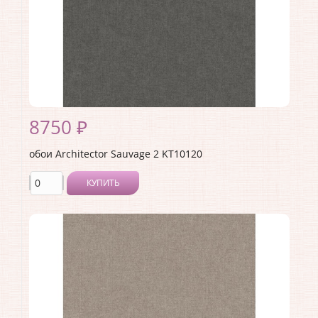
8750 ₽
обои Architector Sauvage 2 KT10120
КУПИТЬ
Производитель:
Architector
Коллекция:
Sauvage 2
Длина рулона:
10.05 .
Ширина рулона:
0.53 .
Материал покрытия:
Виниловое
Страна:
США
Материал основы:
Флизелин
Раппорт:
<>