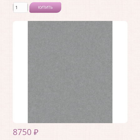
КУПИТЬ
Производитель:
Architector
Коллекция:
Sauvage 2
Длина рулона:
10.05 .
Ширина рулона:
0.53 .
Материал покрытия:
Виниловое
Страна:
США
Материал основы:
Флизелин
Раппорт:
<>
8750 ₽