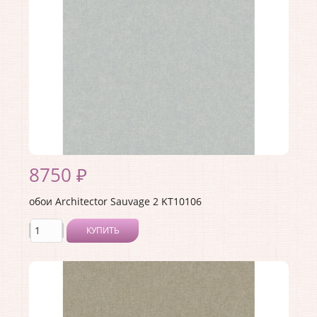
Материал основы:
Флизелин
Раппорт:
<>
8750 ₽
обои Architector Sauvage 2 KT10106
КУПИТЬ
Производитель:
Architector
Коллекция:
Sauvage 2
Длина рулона:
10.05 .
Ширина рулона:
0.53 .
Материал покрытия:
Виниловое