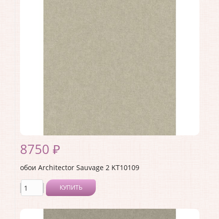
Материал покрытия:
Виниловое
Страна:
США
Материал основы:
Флизелин
Раппорт:
<>
8750 ₽
обои Architector Sauvage 2 KT10109
КУПИТЬ
Производитель:
Architector
Коллекция:
Sauvage 2