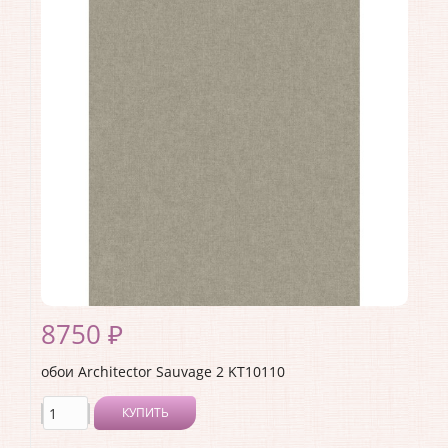
Длина рулона:
10.05 .
Ширина рулона:
0.53 .
Материал покрытия:
Виниловое
Страна:
США
Материал основы:
Флизелин
Раппорт:
<>
8750 ₽
обои Architector Sauvage 2 KT10110
КУПИТЬ
Производитель:
Architector