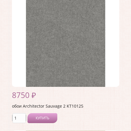
Ширина рулона:
0.53 .
Материал покрытия:
Виниловое
Страна:
США
Материал основы:
Флизелин
Раппорт:
<>
8750 ₽
обои Architector Sauvage 2 KT10125
КУПИТЬ
Производитель:
Architector