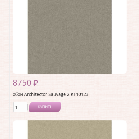
Страна:
США
Материал основы:
Флизелин
Раппорт:
<>
8750 ₽
обои Architector Sauvage 2 KT10123
КУПИТЬ
Производитель:
Architector
Коллекция:
Sauvage 2
Длина рулона:
10.05 .
Ширина рулона:
0.53 .