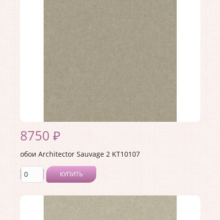
Страна:
США
Материал основы:
Флизелин
Раппорт:
<>
8750 ₽
обои Architector Sauvage 2 KT10107
КУПИТЬ
Производитель:
Architector
Коллекция:
Sauvage 2
Длина рулона:
10.05 .
Ширина рулона:
0.53 .