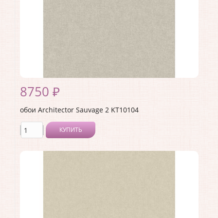
8750 ₽
обои Architector Sauvage 2 KT10104
КУПИТЬ
Производитель:
Architector
Коллекция:
Sauvage 2
Длина рулона:
10.05 .
Ширина рулона:
0.53 .
Материал покрытия:
Виниловое
Страна:
США
Материал основы:
Флизелин
Раппорт:
<>