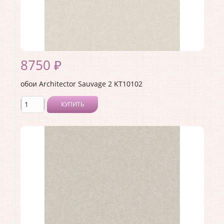
8750 ₽
обои Architector Sauvage 2 KT10102
КУПИТЬ
Производитель:
Architector
Коллекция:
Sauvage 2
Длина рулона:
10.05 .
Ширина рулона:
0.53 .
Материал покрытия:
Виниловое
Страна:
США
Материал основы:
Флизелин
Раппорт:
<>