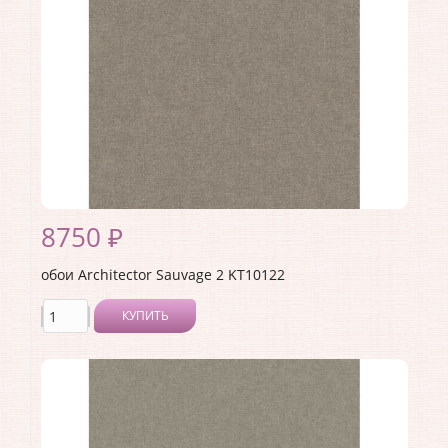
Раппорт:
<>
8750 ₽
обои Architector Sauvage 2 KT10122
КУПИТЬ
Производитель:
Architector
Коллекция:
Sauvage 2
Длина рулона:
10.05 .
Ширина рулона:
0.53 .
Материал покрытия:
Виниловое