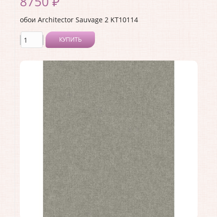
8750 ₽
обои Architector Sauvage 2 KT10114
КУПИТЬ
Производитель:
Architector
Коллекция:
Sauvage 2
Длина рулона:
10.05 .
Ширина рулона:
0.53 .
Материал покрытия:
Виниловое
Страна:
США
Материал основы:
Флизелин
Раппорт:
<>