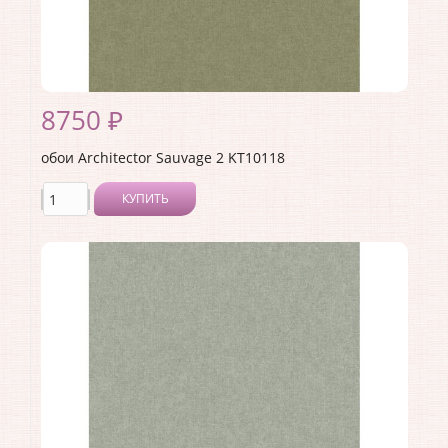
8750 ₽
обои Architector Sauvage 2 KT10118
КУПИТЬ
Производитель:
Architector
Коллекция:
Sauvage 2
Длина рулона:
10.05 .
Ширина рулона:
0.53 .
Материал покрытия:
Виниловое
Страна:
США
Материал основы:
Флизелин
Раппорт:
<>