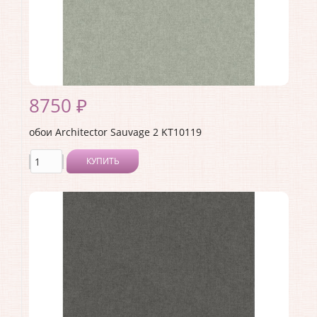
8750 ₽
обои Architector Sauvage 2 KT10119
КУПИТЬ
Производитель:
Architector
Коллекция:
Sauvage 2
Длина рулона:
10.05 .
Ширина рулона:
0.53 .
Материал покрытия:
Виниловое
Страна:
США
Материал основы:
Флизелин
Раппорт:
<>