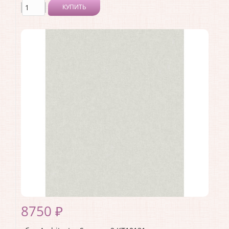
КУПИТЬ
Производитель:
Architector
Коллекция:
Sauvage 2
Длина рулона:
10.05 .
Ширина рулона:
0.53 .
Материал покрытия:
Виниловое
Страна:
США
Материал основы:
Флизелин
Раппорт:
<>
8750 ₽