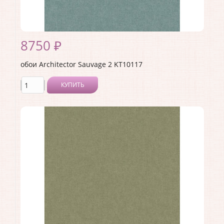
8750 ₽
обои Architector Sauvage 2 KT10117
КУПИТЬ
Производитель:
Architector
Коллекция:
Sauvage 2
Длина рулона:
10.05 .
Ширина рулона:
0.53 .
Материал покрытия:
Виниловое
Страна:
США
Материал основы:
Флизелин
Раппорт:
<>