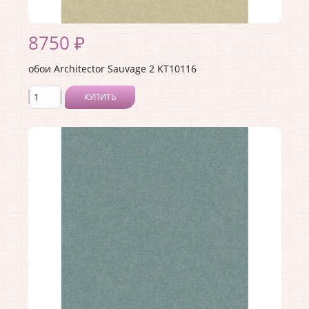
8750 ₽
обои Architector Sauvage 2 KT10116
КУПИТЬ
Производитель:
Architector
Коллекция:
Sauvage 2
Длина рулона:
10.05 .
Ширина рулона:
0.53 .
Материал покрытия:
Виниловое
Страна:
США
Материал основы:
Флизелин
Раппорт:
<>