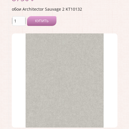
обои Architector Sauvage 2 KT10132
КУПИТЬ
Производитель:
Architector
Коллекция:
Sauvage 2
Длина рулона:
10.05 .
Ширина рулона:
0.53 .
Материал покрытия:
Виниловое
Страна:
США
Материал основы:
Флизелин
Раппорт:
<>