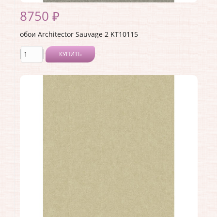
8750 ₽
обои Architector Sauvage 2 KT10115
КУПИТЬ
Производитель:
Architector
Коллекция:
Sauvage 2
Длина рулона:
10.05 .
Ширина рулона:
0.53 .
Материал покрытия:
Виниловое
Страна:
США
Материал основы:
Флизелин
Раппорт:
<>