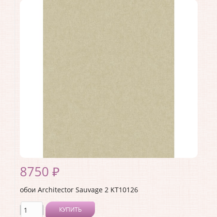
Коллекция:
Sauvage 2
Длина рулона:
10.05 .
Ширина рулона:
0.53 .
Материал покрытия:
Виниловое
Страна:
США
Материал основы:
Флизелин
Раппорт:
<>
8750 ₽
обои Architector Sauvage 2 KT10126
КУПИТЬ