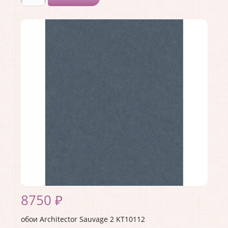
Производитель:
Architector
Коллекция:
Sauvage 2
Длина рулона:
10.05 .
Ширина рулона:
0.53 .
Материал покрытия:
Виниловое
Страна:
США
Материал основы:
Флизелин
Раппорт:
<>
8750 ₽
обои Architector Sauvage 2 KT10112