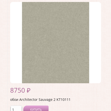
Коллекция:
Sauvage 2
Длина рулона:
10.05 .
Ширина рулона:
0.53 .
Материал покрытия:
Виниловое
Страна:
США
Материал основы:
Флизелин
Раппорт:
<>
8750 ₽
обои Architector Sauvage 2 KT10111
КУПИТЬ