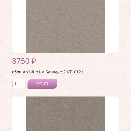
8750 ₽
обои Architector Sauvage 2 KT10121
КУПИТЬ
Производитель:
Architector
Коллекция:
Sauvage 2
Длина рулона:
10.05 .
Ширина рулона:
0.53 .
Материал покрытия:
Виниловое
Страна:
США
Материал основы:
Флизелин