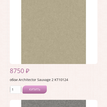
Материал покрытия:
Виниловое
Страна:
США
Материал основы:
Флизелин
Раппорт:
<>
8750 ₽
обои Architector Sauvage 2 KT10124
КУПИТЬ
Производитель:
Architector
Коллекция:
Sauvage 2
Длина рулона:
10.05 .