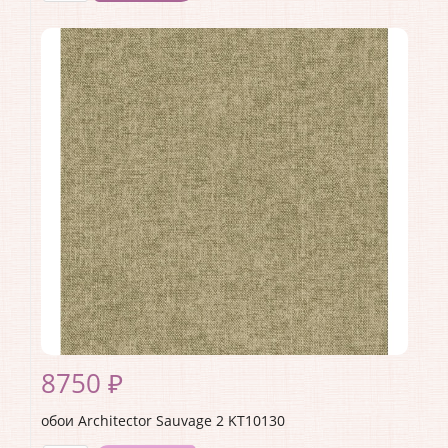
Производитель:
Architector
Коллекция:
Sauvage 2
Длина рулона:
10.05 .
Ширина рулона:
0.53 .
Материал покрытия:
Виниловое
Страна:
США
Материал основы:
Флизелин
Раппорт:
<>
8750 ₽
обои Architector Sauvage 2 KT10130