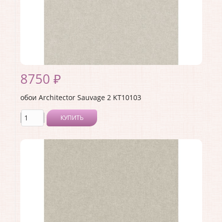
8750 ₽
обои Architector Sauvage 2 KT10103
КУПИТЬ
Производитель:
Architector
Коллекция:
Sauvage 2
Длина рулона:
10.05 .
Ширина рулона:
0.53 .
Материал покрытия:
Виниловое
Страна:
США
Материал основы:
Флизелин
Раппорт:
<>