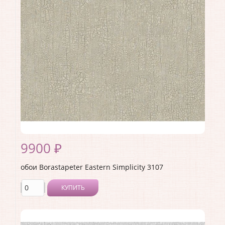
Материал покрытия:
Без покрытия
Страна:
Швеция
Материал основы:
Флизелин
Раппорт:
<>
9900 ₽
обои Borastapeter Eastern Simplicity 3107
КУПИТЬ
Производитель:
Borastapeter
Коллекция:
Eastern Simplicity
Длина рулона:
10.05