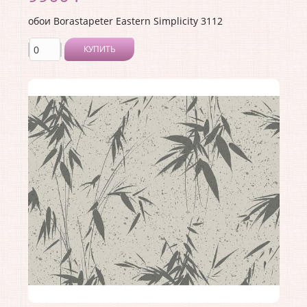
обои Borastapeter Eastern Simplicity 3112
КУПИТЬ
Производитель:
Borastapeter
Коллекция:
Eastern Simplicity
Длина рулона:
10.05
Ширина рулона:
0.53
Материал покрытия:
Без покрытия
Страна:
Швеция
Материал основы:
Флизелин
Раппорт:
<>