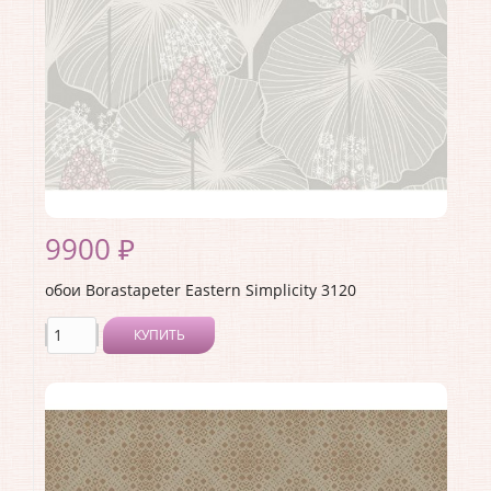
Раппорт:
<>
9900 ₽
обои Borastapeter Eastern Simplicity 3120
КУПИТЬ
Производитель:
Borastapeter
Коллекция:
Eastern Simplicity
Длина рулона:
10.05
Ширина рулона:
0.53
Материал покрытия:
Без покрытия
Страна:
Швеция