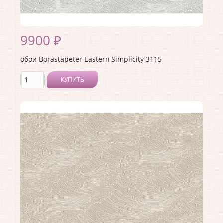
9900 ₽
обои Borastapeter Eastern Simplicity 3115
КУПИТЬ
Производитель:
Borastapeter
Коллекция:
Eastern Simplicity
Длина рулона:
10.05
Ширина рулона:
0.53
Материал покрытия:
Без покрытия
Страна:
Швеция
Материал основы:
Флизелин
Раппорт:
<>