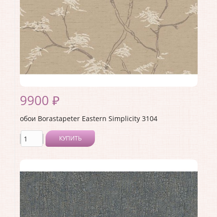
9900 ₽
обои Borastapeter Eastern Simplicity 3104
КУПИТЬ
Производитель:
Borastapeter
Коллекция:
Eastern Simplicity
Длина рулона:
10.05
Ширина рулона:
0.53
Материал покрытия:
Без покрытия
Страна:
Швеция
Материал основы:
Флизелин