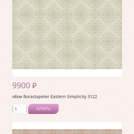
Страна:
Швеция
Материал основы:
Флизелин
Раппорт:
<>
9900 ₽
обои Borastapeter Eastern Simplicity 3122
КУПИТЬ
Производитель:
Borastapeter
Коллекция:
Eastern Simplicity
Длина рулона:
10.05