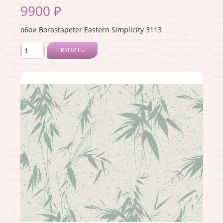
9900 ₽
обои Borastapeter Eastern Simplicity 3113
КУПИТЬ
Производитель:
Borastapeter
Коллекция:
Eastern Simplicity
Длина рулона:
10.05
Ширина рулона:
0.53
Материал покрытия:
Без покрытия
Страна:
Швеция
Материал основы:
Флизелин
Раппорт:
<>