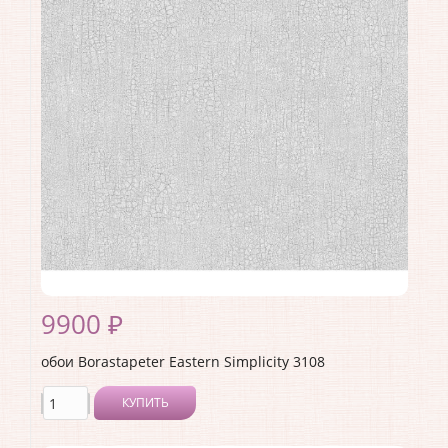
Ширина рулона:
0.53
Материал покрытия:
Без покрытия
Страна:
Швеция
Материал основы:
Флизелин
Раппорт:
<>
9900 ₽
обои Borastapeter Eastern Simplicity 3108
КУПИТЬ
Производитель:
Borastapeter