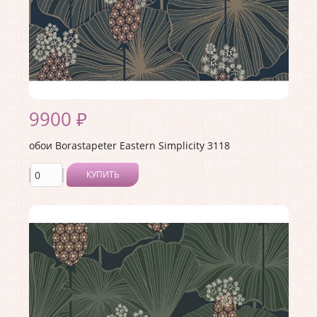
9900 ₽
обои Borastapeter Eastern Simplicity 3118
КУПИТЬ
Производитель:
Borastapeter
Коллекция:
Eastern Simplicity
Длина рулона:
10.05
Ширина рулона:
0.53
Материал покрытия:
Без покрытия
Страна:
Швеция
Материал основы:
Флизелин
Раппорт:
<>