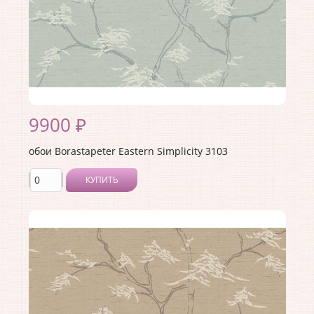
9900 ₽
обои Borastapeter Eastern Simplicity 3103
КУПИТЬ
Производитель:
Borastapeter
Коллекция:
Eastern Simplicity
Длина рулона:
10.05
Ширина рулона:
0.53
Материал покрытия:
Без покрытия
Страна:
Швеция
Материал основы:
Флизелин
Раппорт:
<>