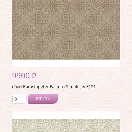
Материал основы:
Флизелин
Раппорт:
<>
9900 ₽
обои Borastapeter Eastern Simplicity 3121
КУПИТЬ
Производитель:
Borastapeter
Коллекция:
Eastern Simplicity
Длина рулона:
10.05
Ширина рулона:
0.53
Материал покрытия:
Без покрытия