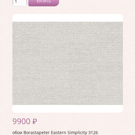
КУПИТЬ
Производитель:
Borastapeter
Коллекция:
Eastern Simplicity
Длина рулона:
10.05
Ширина рулона:
0.53
Материал покрытия:
Без покрытия
Страна:
Швеция
Материал основы:
Флизелин
Раппорт:
<>
9900 ₽
обои Borastapeter Eastern Simplicity 3126