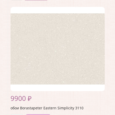
Производитель:
Borastapeter
Коллекция:
Eastern Simplicity
Длина рулона:
10.05
Ширина рулона:
0.53
Материал покрытия:
Без покрытия
Страна:
Швеция
Материал основы:
Флизелин
Раппорт:
<>
9900 ₽
обои Borastapeter Eastern Simplicity 3110