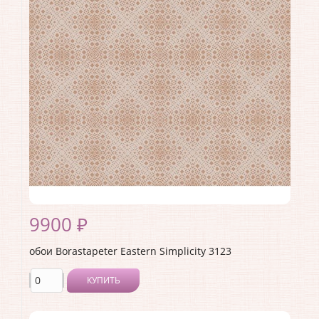
Ширина рулона:
0.53
Материал покрытия:
Без покрытия
Страна:
Швеция
Материал основы:
Флизелин
Раппорт:
<>
9900 ₽
обои Borastapeter Eastern Simplicity 3123
КУПИТЬ
Производитель:
Borastapeter
Коллекция:
Eastern Simplicity