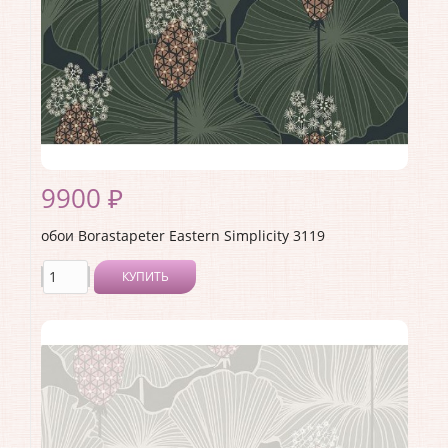
9900 ₽
обои Borastapeter Eastern Simplicity 3119
КУПИТЬ
Производитель:
Borastapeter
Коллекция:
Eastern Simplicity
Длина рулона:
10.05
Ширина рулона:
0.53
Материал покрытия:
Без покрытия
Страна:
Швеция
Материал основы:
Флизелин