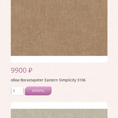
Страна:
Швеция
Материал основы:
Флизелин
Раппорт:
<>
9900 ₽
обои Borastapeter Eastern Simplicity 3106
КУПИТЬ
Производитель:
Borastapeter
Коллекция:
Eastern Simplicity
Длина рулона:
10.05
Ширина рулона:
0.53