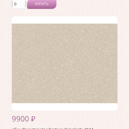
КУПИТЬ
Производитель:
Borastapeter
Коллекция:
Eastern Simplicity
Длина рулона:
10.05
Ширина рулона:
0.53
Материал покрытия:
Без покрытия
Страна:
Швеция
Материал основы:
Флизелин
Раппорт:
<>
9900 ₽