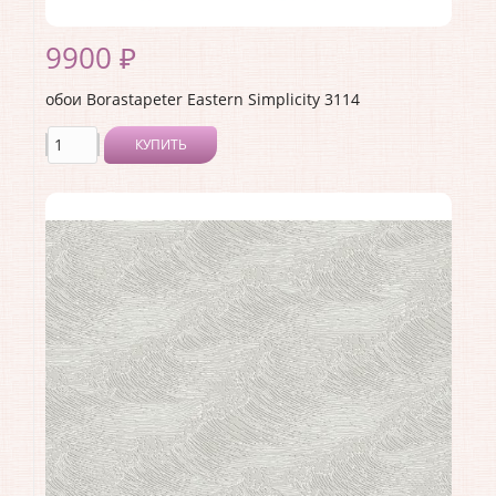
9900 ₽
обои Borastapeter Eastern Simplicity 3114
КУПИТЬ
Производитель:
Borastapeter
Коллекция:
Eastern Simplicity
Длина рулона:
10.05
Ширина рулона:
0.53
Материал покрытия:
Без покрытия
Страна:
Швеция
Материал основы:
Флизелин
Раппорт:
<>