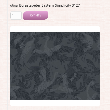
обои Borastapeter Eastern Simplicity 3127
КУПИТЬ
Производитель:
Borastapeter
Коллекция:
Eastern Simplicity
Длина рулона:
10.05
Ширина рулона:
0.53
Материал покрытия:
Без покрытия
Страна:
Швеция
Материал основы:
Флизелин
Раппорт:
<>