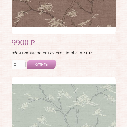
9900 ₽
обои Borastapeter Eastern Simplicity 3102
КУПИТЬ
Производитель:
Borastapeter
Коллекция:
Eastern Simplicity
Длина рулона:
10.05
Ширина рулона:
0.53
Материал покрытия:
Без покрытия
Страна:
Швеция
Материал основы:
Флизелин
Раппорт:
<>