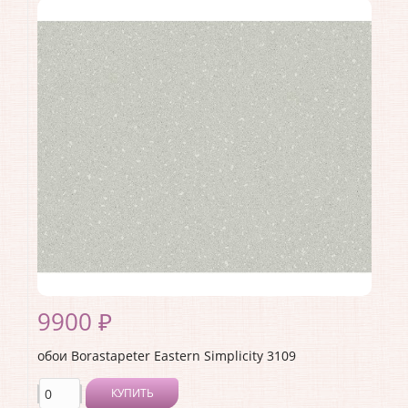
Коллекция:
Eastern Simplicity
Длина рулона:
10.05
Ширина рулона:
0.53
Материал покрытия:
Без покрытия
Страна:
Швеция
Материал основы:
Флизелин
Раппорт:
<>
9900 ₽
обои Borastapeter Eastern Simplicity 3109
КУПИТЬ