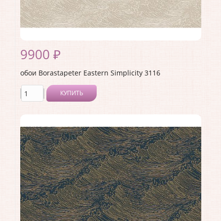
9900 ₽
обои Borastapeter Eastern Simplicity 3116
КУПИТЬ
Производитель:
Borastapeter
Коллекция:
Eastern Simplicity
Длина рулона:
10.05
Ширина рулона:
0.53
Материал покрытия:
Без покрытия
Страна:
Швеция
Материал основы:
Флизелин
Раппорт:
<>