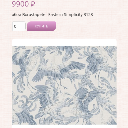
9900 ₽
обои Borastapeter Eastern Simplicity 3128
КУПИТЬ
Производитель:
Borastapeter
Коллекция:
Eastern Simplicity
Длина рулона:
10.05
Ширина рулона:
0.53
Материал покрытия:
Без покрытия
Страна:
Швеция
Материал основы:
Флизелин
Раппорт:
<>