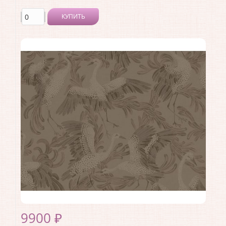
КУПИТЬ
Производитель:
Borastapeter
Коллекция:
Eastern Simplicity
Длина рулона:
10.05
Ширина рулона:
0.53
Материал покрытия:
Без покрытия
Страна:
Швеция
Материал основы:
Флизелин
Раппорт:
<>
9900 ₽