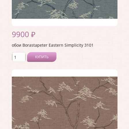
9900 ₽
обои Borastapeter Eastern Simplicity 3101
КУПИТЬ
Производитель:
Borastapeter
Коллекция:
Eastern Simplicity
Длина рулона:
10.05
Ширина рулона:
0.53
Материал покрытия:
Без покрытия
Страна:
Швеция
Материал основы:
Флизелин
Раппорт:
<>