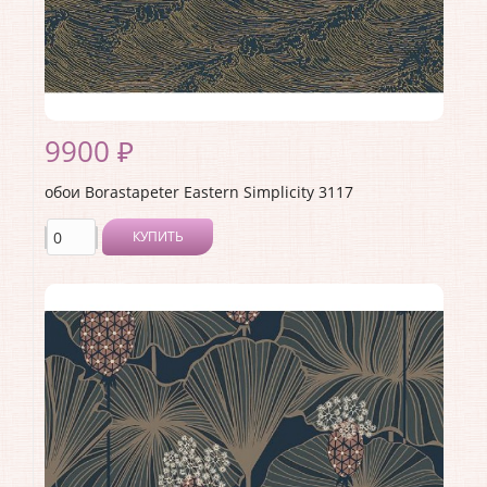
9900 ₽
обои Borastapeter Eastern Simplicity 3117
КУПИТЬ
Производитель:
Borastapeter
Коллекция:
Eastern Simplicity
Длина рулона:
10.05
Ширина рулона:
0.53
Материал покрытия:
Без покрытия
Страна:
Швеция
Материал основы:
Флизелин
Раппорт:
<>