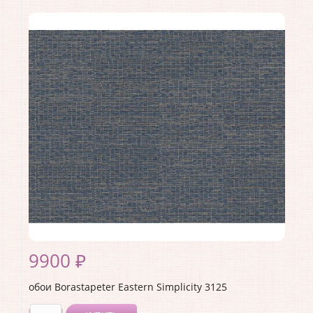
Коллекция:
Eastern Simplicity
Длина рулона:
10.05
Ширина рулона:
0.53
Материал покрытия:
Без покрытия
Страна:
Швеция
Материал основы:
Флизелин
Раппорт:
<>
9900 ₽
обои Borastapeter Eastern Simplicity 3125