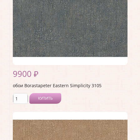
Раппорт:
<>
9900 ₽
обои Borastapeter Eastern Simplicity 3105
КУПИТЬ
Производитель:
Borastapeter
Коллекция:
Eastern Simplicity
Длина рулона:
10.05
Ширина рулона:
0.53
Материал покрытия:
Без покрытия