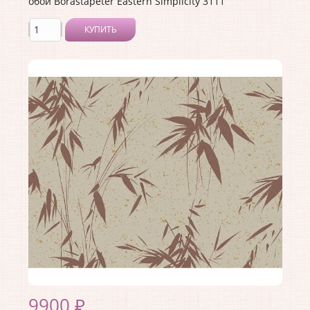
обои Borastapeter Eastern Simplicity 3111
КУПИТЬ
Производитель:
Borastapeter
Коллекция:
Eastern Simplicity
Длина рулона:
10.05
Ширина рулона:
0.53
Материал покрытия:
Без покрытия
Страна:
Швеция
Материал основы:
Флизелин
Раппорт:
<>
9900 ₽