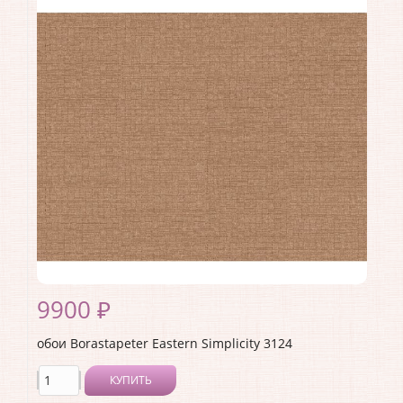
Длина рулона:
10.05
Ширина рулона:
0.53
Материал покрытия:
Без покрытия
Страна:
Швеция
Материал основы:
Флизелин
Раппорт:
<>
9900 ₽
обои Borastapeter Eastern Simplicity 3124
КУПИТЬ
Производитель:
Borastapeter