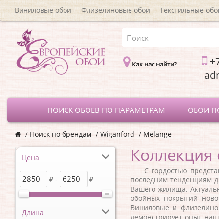
Виниловые обои
Флизелиновые обои
Текстильные обо
+7
Как нас найти?
a
ПОИСК ОБОЕВ ПО ПАРАМЕТРАМ
ОБОИ П
Поиск по брендам
Wiganford
Melange
Коллекция 
Цена
С гордостью представля
₽ -
₽
последним тенденциям ди
Вашего жилища. Актуаль
обойных покрытий новой
Виниловые и флизелинов
Длина
демонстрирует опыт наши