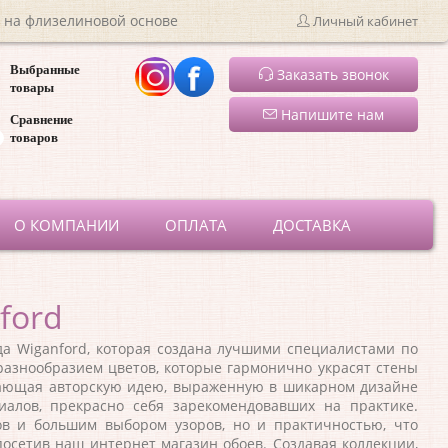
 на флизелиновой основе
Личный кабинет
Выбранные
Заказать звонок
товары
Напишите нам
Сравнение
товаров
ru
О КОМПАНИИ
ОПЛАТА
ДОСТАВКА
ford
Wiganford, которая создана лучшими специалистами по
разнообразием цветов, которые гармонично украсят стены
ажающая авторскую идею, выраженную в шикарном дизайне
алов, прекрасно себя зарекомендовавших на практике.
ов и большим выбором узоров, но и практичностью, что
осетив наш интернет магазин обоев. Создавая коллекции,