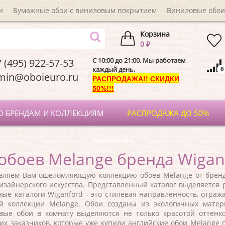
и
Бумажные обои с виниловым покрытием
Виниловые обои
Корзина
0 ₽
C 10:00 до 21:00. Мы работаем
 (495) 922-57-53
каждый день.
0
dmin@oboieuro.
РАСПРОДАЖА!! СКИДКИ
50%!!!
О БРЕНДАМ И КОЛЛЕКЦИЯМ
РАСПРОДАЖА ДО 50%
КОНТАКТЫ
обоев Melange бренда Wigan
ем Вам ошеломляющую коллекцию обоев Melange от бренда 
зайнерского искусства. Представленный каталог выделяется 
ные каталоги Wiganford - это стилевая направленность, отр
 коллекции Melange. Обои созданы из экологичных матери
ые обои в комнату выделяются не только красотой оттенк
х заказчиков, которые уже купили английские обои Melange п