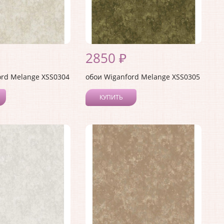
2850 ₽
ord Melange XSS0304
обои Wiganford Melange XSS0305
КУПИТЬ