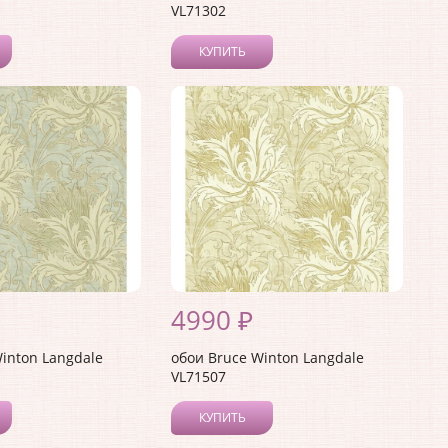
VL71302
КУПИТЬ
4990 ₽
inton Langdale
обои Bruce Winton Langdale
VL71507
КУПИТЬ