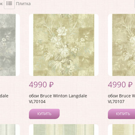
ок
Плитка
4990 ₽
4990 ₽
dale
обои Bruce Winton Langdale
обои Bruce W
VL70104
VL70107
КУПИТЬ
КУПИТЬ