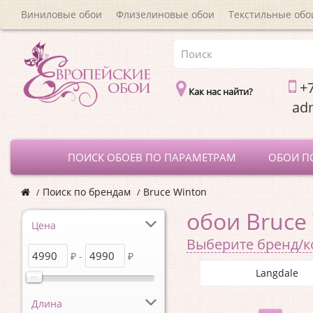
Виниловые обои
Флизелиновые обои
Текстильные обо
+7
Как нас найти?
a
ПОИСК ОБОЕВ ПО ПАРАМЕТРАМ
ОБОИ П
Поиск по брендам
Bruce Winton
обои Bruce
Цена
Выберите бренд/
₽ -
₽
Langdale
Длина