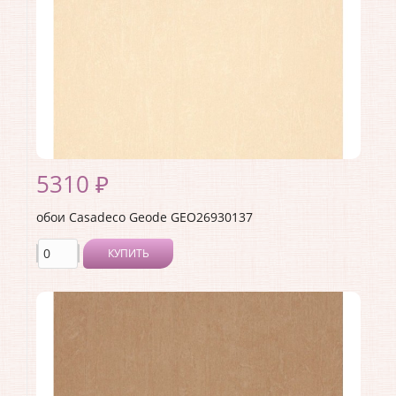
Материал покрытия:
Виниловое
Страна:
Франция
Материал основы:
Флизелин
Раппорт:
53
5310 ₽
обои Casadeco Geode GEO26930137
КУПИТЬ
Производитель:
Casadeco
Коллекция:
Geode