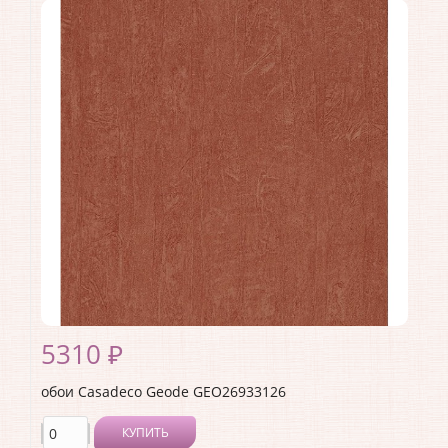
Производитель:
Casadeco
Коллекция:
Geode
Длина рулона:
10.05
Ширина рулона:
0.53
Материал покрытия:
Виниловое
Страна:
Франция
Материал основы:
Флизелин
Раппорт:
53
5310 ₽
обои Casadeco Geode GEO26933126
КУПИТЬ