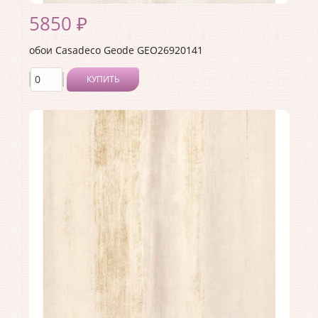
5850 ₽
обои Casadeco Geode GEO26920141
КУПИТЬ
Производитель:
Casadeco
Коллекция:
Geode
Длина рулона:
10.05
Ширина рулона:
0.53
Материал покрытия:
Виниловое
Страна:
Франция
Материал основы:
Флизелин
Раппорт:
53