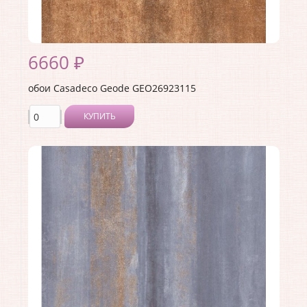
6660 ₽
обои Casadeco Geode GEO26923115
КУПИТЬ
Производитель:
Casadeco
Коллекция:
Geode
Длина рулона:
10.05
Ширина рулона:
0.53
Материал покрытия:
Виниловое
Страна:
Франция
Материал основы:
Флизелин
Раппорт:
53