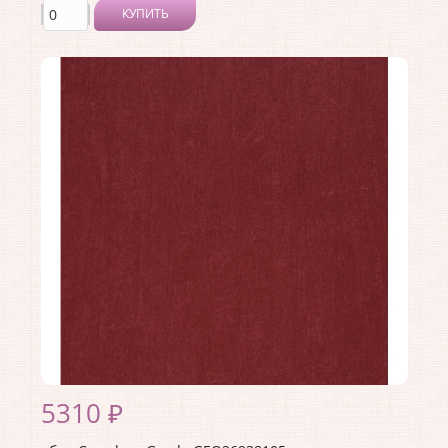
КУПИТЬ
Производитель:
Casadeco
Коллекция:
Geode
Длина рулона:
10.05
Ширина рулона:
0.53
Материал покрытия:
Виниловое
Страна:
Франция
Материал основы:
Флизелин
Раппорт:
53
5310 ₽