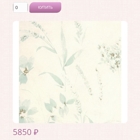
КУПИТЬ
Производитель:
Casadeco
Коллекция:
Geode
Длина рулона:
10.05
Ширина рулона:
0.53
Материал покрытия:
Виниловое
Страна:
Франция
Материал основы:
Флизелин
Раппорт:
53
5850 ₽