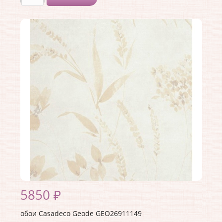
Производитель:
Casadeco
Коллекция:
Geode
Длина рулона:
10.05
Ширина рулона:
0.53
Материал покрытия:
Виниловое
Страна:
Франция
Материал основы:
Флизелин
Раппорт:
53
5850 ₽
обои Casadeco Geode GEO26911149