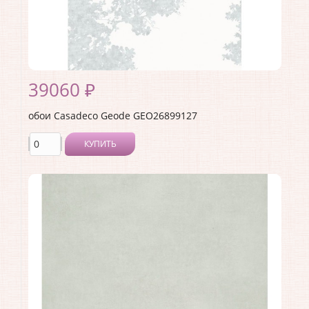
Раппорт:
<>
39060 ₽
обои Casadeco Geode GEO26899127
КУПИТЬ
Производитель:
Casadeco
Коллекция:
Geode
Длина рулона:
2.8
Ширина рулона:
2.12
Материал покрытия:
Виниловое
Страна:
Франция