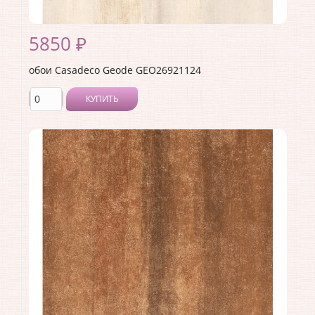
5850 ₽
обои Casadeco Geode GEO26921124
КУПИТЬ
Производитель:
Casadeco
Коллекция:
Geode
Длина рулона:
10.05
Ширина рулона:
0.53
Материал покрытия:
Виниловое
Страна:
Франция
Материал основы:
Флизелин
Раппорт:
53