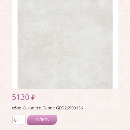
Производитель:
Casadeco
Коллекция:
Geode
Длина рулона:
10.05
Ширина рулона:
0.53
Материал покрытия:
Виниловое
Страна:
Франция
Материал основы:
Флизелин
Раппорт:
53
5130 ₽
обои Casadeco Geode GEO26909136
КУПИТЬ