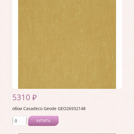
Производитель:
Casadeco
Коллекция:
Geode
Длина рулона:
10.05
Ширина рулона:
0.53
Материал покрытия:
Виниловое
Страна:
Франция
Материал основы:
Флизелин
Раппорт:
53
5310 ₽
обои Casadeco Geode GEO26932148
КУПИТЬ