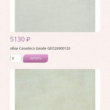
Материал основы:
Флизелин
Раппорт:
<>
5130 ₽
обои Casadeco Geode GEO26900120
КУПИТЬ
Производитель:
Casadeco
Коллекция:
Geode
Длина рулона:
10.05
Ширина рулона:
0.53
Материал покрытия:
Виниловое