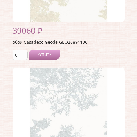
39060 ₽
обои Casadeco Geode GEO26891106
КУПИТЬ
Производитель:
Casadeco
Коллекция:
Geode
Длина рулона:
2.8
Ширина рулона:
2.12
Материал покрытия:
Виниловое
Страна:
Франция
Материал основы:
Флизелин