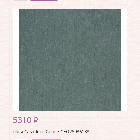
Производитель:
Casadeco
Коллекция:
Geode
Длина рулона:
10.05
Ширина рулона:
0.53
Материал покрытия:
Виниловое
Страна:
Франция
Материал основы:
Флизелин
Раппорт:
53
5310 ₽
обои Casadeco Geode GEO26936138