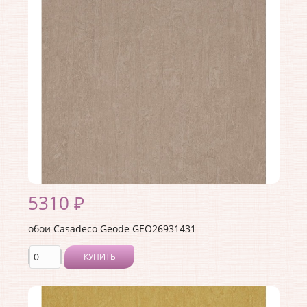
Производитель:
Casadeco
Коллекция:
Geode
Длина рулона:
10.05
Ширина рулона:
0.53
Материал покрытия:
Виниловое
Страна:
Франция
Материал основы:
Флизелин
Раппорт:
53
5310 ₽
обои Casadeco Geode GEO26931431
КУПИТЬ