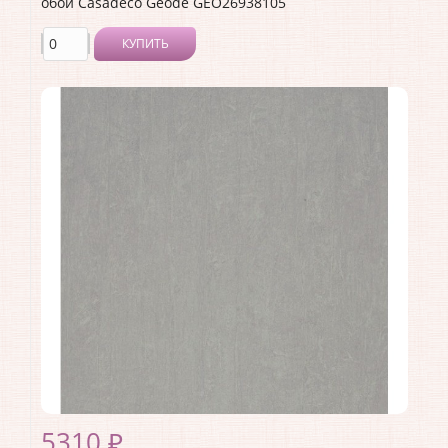
обои Casadeco Geode GEO26938105
КУПИТЬ
Производитель:
Casadeco
Коллекция:
Geode
Длина рулона:
10.05
Ширина рулона:
0.53
Материал покрытия:
Виниловое
Страна:
Франция
Материал основы:
Флизелин
Раппорт:
53
5310 ₽