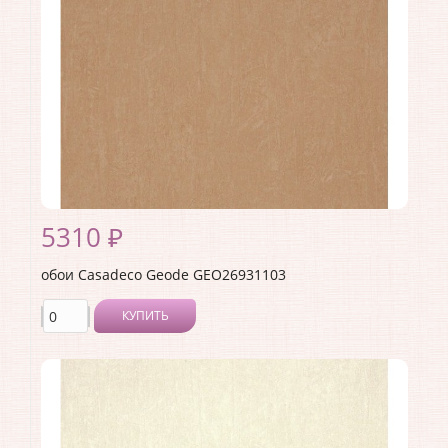
Длина рулона:
10.05
Ширина рулона:
0.53
Материал покрытия:
Виниловое
Страна:
Франция
Материал основы:
Флизелин
Раппорт:
53
5310 ₽
обои Casadeco Geode GEO26931103
КУПИТЬ
Производитель:
Casadeco