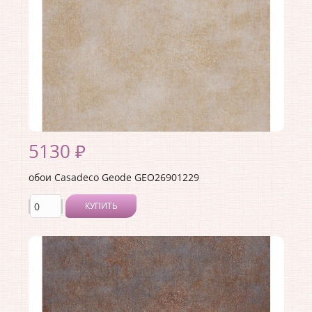
Ширина рулона:
0.53
Материал покрытия:
Виниловое
Страна:
Франция
Материал основы:
Флизелин
Раппорт:
53
5130 ₽
обои Casadeco Geode GEO26901229
КУПИТЬ
Производитель:
Casadeco
Коллекция:
Geode