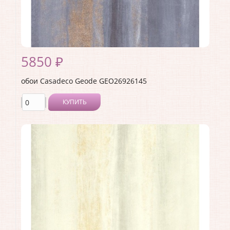
5850 ₽
обои Casadeco Geode GEO26926145
КУПИТЬ
Производитель:
Casadeco
Коллекция:
Geode
Длина рулона:
10.05
Ширина рулона:
0.53
Материал покрытия:
Виниловое
Страна:
Франция