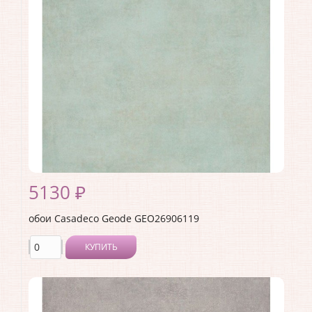
Производитель:
Casadeco
Коллекция:
Geode
Длина рулона:
10.05
Ширина рулона:
0.53
Материал покрытия:
Виниловое
Страна:
Франция
Материал основы:
Флизелин
Раппорт:
53
5130 ₽
обои Casadeco Geode GEO26906119
КУПИТЬ