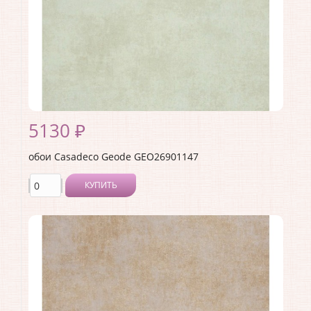
Страна:
Франция
Материал основы:
Флизелин
Раппорт:
53
5130 ₽
обои Casadeco Geode GEO26901147
КУПИТЬ
Производитель:
Casadeco
Коллекция:
Geode
Длина рулона:
10.05