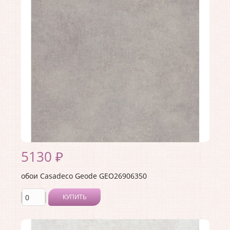
Производитель:
Casadeco
Коллекция:
Geode
Длина рулона:
10.05
Ширина рулона:
0.53
Материал покрытия:
Виниловое
Страна:
Франция
Материал основы:
Флизелин
Раппорт:
53
5130 ₽
обои Casadeco Geode GEO26906350
КУПИТЬ