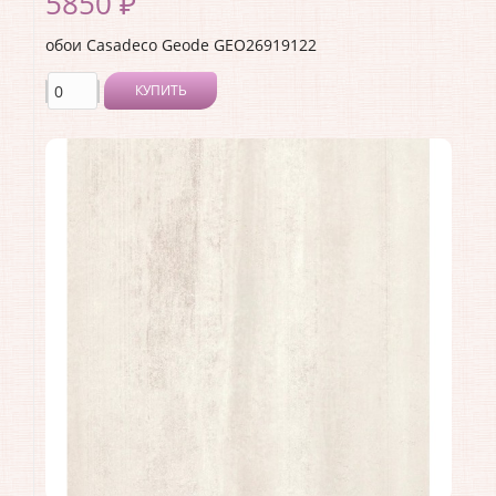
5850 ₽
обои Casadeco Geode GEO26919122
КУПИТЬ
Производитель:
Casadeco
Коллекция:
Geode
Длина рулона:
10.05
Ширина рулона:
0.53
Материал покрытия:
Виниловое
Страна:
Франция
Материал основы:
Флизелин
Раппорт:
53