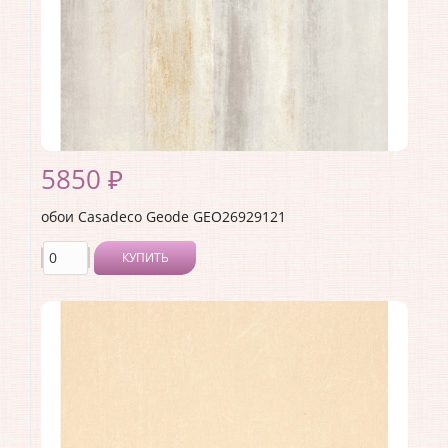
Страна:
Франция
Материал основы:
Флизелин
Раппорт:
53
5850 ₽
обои Casadeco Geode GEO26929121
КУПИТЬ
Производитель:
Casadeco
Коллекция:
Geode
Длина рулона:
10.05
Ширина рулона:
0.53