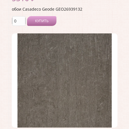
обои Casadeco Geode GEO26939132
КУПИТЬ
Производитель:
Casadeco
Коллекция:
Geode
Длина рулона:
10.05
Ширина рулона:
0.53
Материал покрытия:
Виниловое
Страна:
Франция
Материал основы:
Флизелин
Раппорт:
53