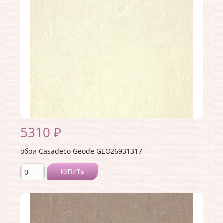
Коллекция:
Geode
Длина рулона:
10.05
Ширина рулона:
0.53
Материал покрытия:
Виниловое
Страна:
Франция
Материал основы:
Флизелин
Раппорт:
53
5310 ₽
обои Casadeco Geode GEO26931317
КУПИТЬ