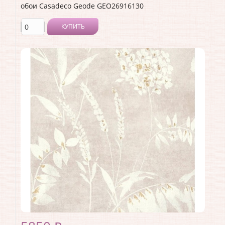
обои Casadeco Geode GEO26916130
КУПИТЬ
Производитель:
Casadeco
Коллекция:
Geode
Длина рулона:
10.05
Ширина рулона:
0.53
Материал покрытия:
Виниловое
Страна:
Франция
Материал основы:
Флизелин
Раппорт:
53