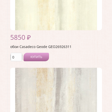
Материал основы:
Флизелин
Раппорт:
53
5850 ₽
обои Casadeco Geode GEO26926311
КУПИТЬ
Производитель:
Casadeco
Коллекция:
Geode
Длина рулона:
10.05
Ширина рулона:
0.53
Материал покрытия:
Виниловое