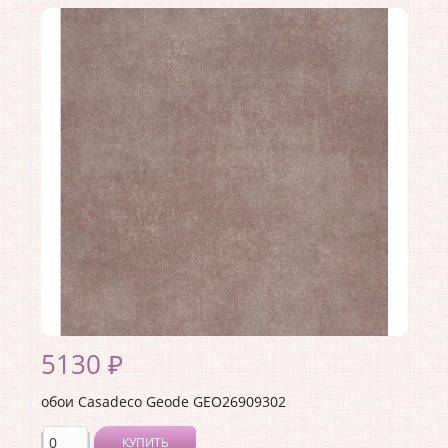
Производитель:
Casadeco
Коллекция:
Geode
Длина рулона:
10.05
Ширина рулона:
0.53
Материал покрытия:
Виниловое
Страна:
Франция
Материал основы:
Флизелин
Раппорт:
53
5130 ₽
обои Casadeco Geode GEO26909302
КУПИТЬ