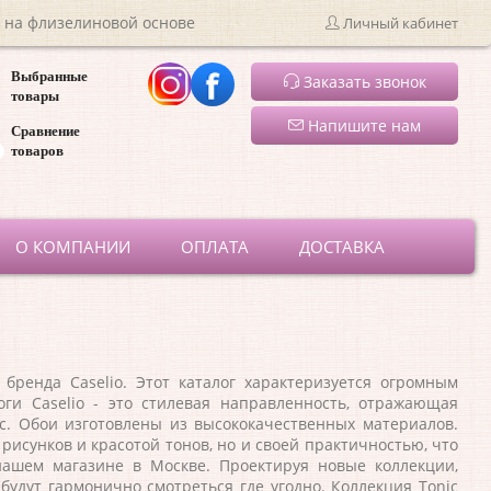
 на флизелиновой основе
Личный кабинет
Выбранные
Заказать звонок
товары
Напишите нам
Сравнение
товаров
ru
О КОМПАНИИ
ОПЛАТА
ДОСТАВКА
енда Caselio. Этот каталог характеризуется огромным
ги Caselio - это стилевая направленность, отражающая
. Обои изготовлены из высококачественных материалов.
исунков и красотой тонов, но и своей практичностью, что
ашем магазине в Москве. Проектируя новые коллекции,
будут гармонично смотреться где угодно. Коллекция Tonic