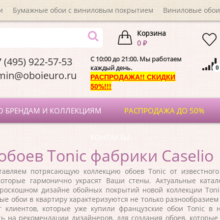
и
Бумажные обои с виниловым покрытием
Виниловые обои
Корзина
0 ₽
C 10:00 до 21:00. Мы работаем
 (495) 922-57-53
каждый день.
0
dmin@oboieuro.
РАСПРОДАЖА!! СКИДКИ
50%!!!
О БРЕНДАМ И КОЛЛЕКЦИЯМ
РАСПРОДАЖА ДО 50%
КОНТАКТЫ
обоев Tonic фабрики Caselio
яем потрясающую коллекцию обоев Tonic от известного бр
которые гармонично украсят Ваши стены. Актуальные катало
роскошном дизайне обойных покрытий новой коллекции Tonic
е обои в квартиру характеризуются не только разнообразием р
т клиентов, которые уже купили
французские
обои Tonic в н
ь на рекомендации дизайнеров, для создания обоев, которые 