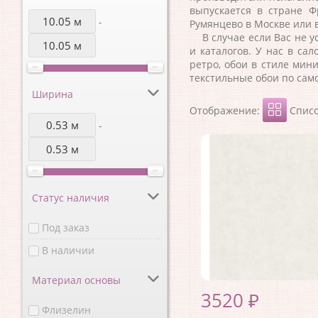
выпускается в стране
Ф
-
Румянцево в Москве или 
В случае если Вас не ус
и каталогов. У нас в са
ретро, обои в стиле мин
текстильные обои по сам
Ширина
Отображение:
Спис
-
Статус наличия
Под заказ
В наличии
Материал основы
3520 ₽
Флизелин