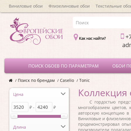
Виниловые обои
Флизелиновые обои
Текстильные обо
+7
Как нас найти?
a
ПОИСК ОБОЕВ ПО ПАРАМЕТРАМ
ОБОИ П
Поиск по брендам
Caselio
Tonic
Коллекция 
Цена
С гордостью представл
₽ -
₽
многообразием цветов, 
авторскую концепцию в 
Виниловые и флизелиновы
продемонстрировал опы
Длина
производители полагалис