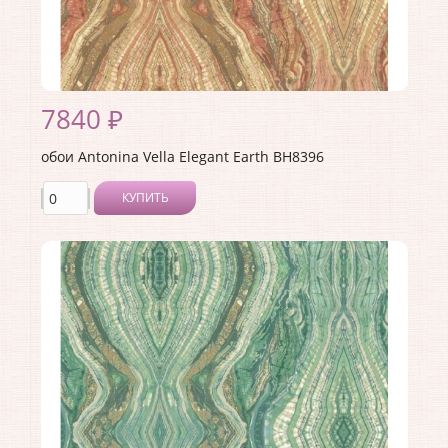
7840 ₽
обои Antonina Vella Elegant Earth BH8396
КУПИТЬ
Производитель:
Antonina Vella
Коллекция:
Elegant Earth
Длина рулона:
8.23
Ширина рулона:
0.68
Материал покрытия:
Без покрытия
Страна:
США
Материал основы:
Бумага
Раппорт:
<>