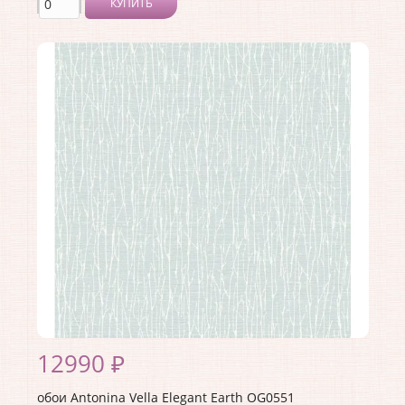
КУПИТЬ
Производитель:
Antonina Vella
Коллекция:
Elegant Earth
Длина рулона:
8.23
Ширина рулона:
0.68
Материал покрытия:
Без покрытия
Страна:
США
Материал основы:
Флизелин
Раппорт:
<>
12990 ₽
обои Antonina Vella Elegant Earth OG0551