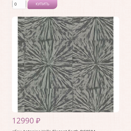
КУПИТЬ
Производитель:
Antonina Vella
Коллекция:
Elegant Earth
Длина рулона:
10.05
Ширина рулона:
0.52
Материал покрытия:
Без покрытия
Страна:
США
Материал основы:
Флизелин
Раппорт:
<>
12990 ₽