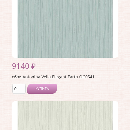
Раппорт:
<>
9140 ₽
обои Antonina Vella Elegant Earth OG0541
КУПИТЬ
Производитель:
Antonina Vella
Коллекция:
Elegant Earth
Длина рулона:
8.23
Ширина рулона:
0.68
Материал покрытия:
Без покрытия
Страна:
США