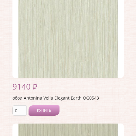
Страна:
США
Материал основы:
Флизелин
Раппорт:
<>
9140 ₽
обои Antonina Vella Elegant Earth OG0543
КУПИТЬ
Производитель:
Antonina Vella
Коллекция:
Elegant Earth
Длина рулона:
8.23