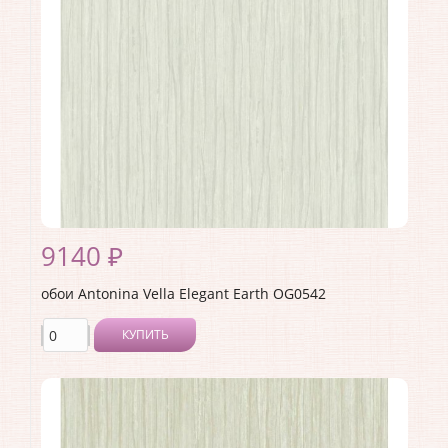
Материал основы:
Флизелин
Раппорт:
<>
9140 ₽
обои Antonina Vella Elegant Earth OG0542
КУПИТЬ
Производитель:
Antonina Vella
Коллекция:
Elegant Earth
Длина рулона:
8.23
Ширина рулона:
0.68
Материал покрытия:
Без покрытия