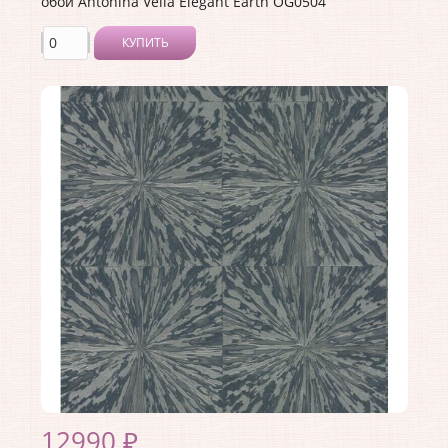
обои Antonina Vella Elegant Earth OG0504
КУПИТЬ
Производитель:
Antonina Vella
Коллекция:
Elegant Earth
Длина рулона:
10.05
Ширина рулона:
0.52
Материал покрытия:
Без покрытия
Страна:
США
Материал основы:
Флизелин
Раппорт:
<>
12990 ₽