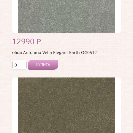
12990 ₽
обои Antonina Vella Elegant Earth OG0512
КУПИТЬ
Производитель:
Antonina Vella
Коллекция:
Elegant Earth
Длина рулона:
8.23
Ширина рулона:
0.68
Материал покрытия:
Без покрытия
Страна:
США
Материал основы:
Флизелин
Раппорт:
<>