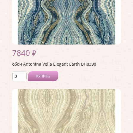
7840 ₽
обои Antonina Vella Elegant Earth BH8398
КУПИТЬ
Производитель:
Antonina Vella
Коллекция:
Elegant Earth
Длина рулона:
8.23
Ширина рулона:
0.68
Материал покрытия:
Без покрытия
Страна:
США
Материал основы:
Бумага
Раппорт:
<>