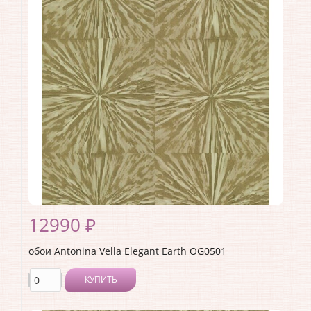
Ширина рулона:
0.52
Материал покрытия:
Без покрытия
Страна:
США
Материал основы:
Флизелин
Раппорт:
<>
12990 ₽
обои Antonina Vella Elegant Earth OG0501
КУПИТЬ
Производитель:
Antonina Vella