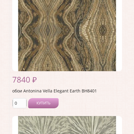
Страна:
США
Материал основы:
Бумага
Раппорт:
<>
7840 ₽
обои Antonina Vella Elegant Earth BH8401
КУПИТЬ
Производитель:
Antonina Vella
Коллекция:
Elegant Earth
Длина рулона:
8.23
Ширина рулона:
0.68