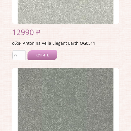
12990 ₽
обои Antonina Vella Elegant Earth OG0511
КУПИТЬ
Производитель:
Antonina Vella
Коллекция:
Elegant Earth
Длина рулона:
8.23
Ширина рулона:
0.68
Материал покрытия:
Без покрытия
Страна:
США
Материал основы:
Флизелин
Раппорт:
<>