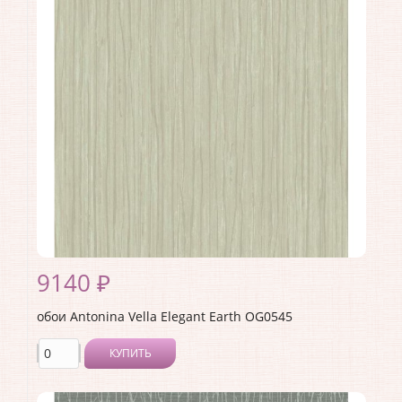
Ширина рулона:
0.68
Материал покрытия:
Без покрытия
Страна:
США
Материал основы:
Флизелин
Раппорт:
<>
9140 ₽
обои Antonina Vella Elegant Earth OG0545
КУПИТЬ
Производитель:
Antonina Vella
Коллекция:
Elegant Earth