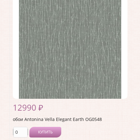
Длина рулона:
8.23
Ширина рулона:
0.68
Материал покрытия:
Без покрытия
Страна:
США
Материал основы:
Флизелин
Раппорт:
<>
12990 ₽
обои Antonina Vella Elegant Earth OG0548
КУПИТЬ
Производитель:
Antonina Vella