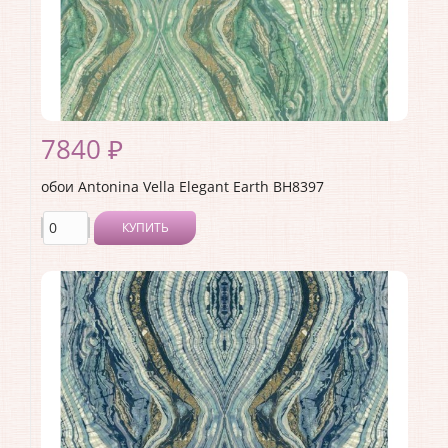
7840 ₽
обои Antonina Vella Elegant Earth BH8397
КУПИТЬ
Производитель:
Antonina Vella
Коллекция:
Elegant Earth
Длина рулона:
8.23
Ширина рулона:
0.68
Материал покрытия:
Без покрытия
Страна:
США
Материал основы:
Бумага
Раппорт:
<>