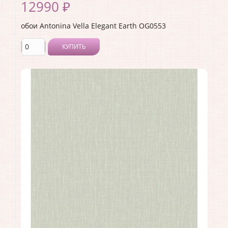
12990 ₽
обои Antonina Vella Elegant Earth OG0553
КУПИТЬ
Производитель:
Antonina Vella
Коллекция:
Elegant Earth
Длина рулона:
8.23
Ширина рулона:
0.68
Материал покрытия:
Без покрытия
Страна:
США
Материал основы:
Флизелин
Раппорт:
<>