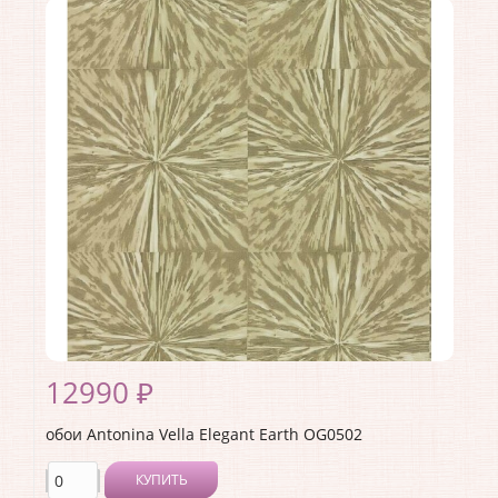
Коллекция:
Elegant Earth
Длина рулона:
10.05
Ширина рулона:
0.52
Материал покрытия:
Без покрытия
Страна:
США
Материал основы:
Флизелин
Раппорт:
<>
12990 ₽
обои Antonina Vella Elegant Earth OG0502
КУПИТЬ