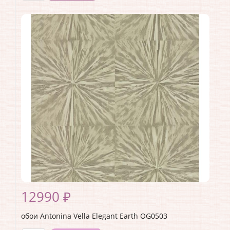
Производитель:
Antonina Vella
Коллекция:
Elegant Earth
Длина рулона:
10.05
Ширина рулона:
0.52
Материал покрытия:
Без покрытия
Страна:
США
Материал основы:
Флизелин
Раппорт:
<>
12990 ₽
обои Antonina Vella Elegant Earth OG0503