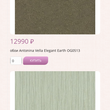
12990 ₽
обои Antonina Vella Elegant Earth OG0513
КУПИТЬ
Производитель:
Antonina Vella
Коллекция:
Elegant Earth
Длина рулона:
8.23
Ширина рулона:
0.68
Материал покрытия:
Без покрытия
Страна:
США
Материал основы:
Флизелин
Раппорт:
<>