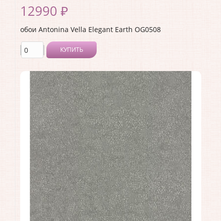
12990 ₽
обои Antonina Vella Elegant Earth OG0508
КУПИТЬ
Производитель:
Antonina Vella
Коллекция:
Elegant Earth
Длина рулона:
8.23
Ширина рулона:
0.68
Материал покрытия:
Без покрытия
Страна:
США
Материал основы:
Флизелин
Раппорт:
<>