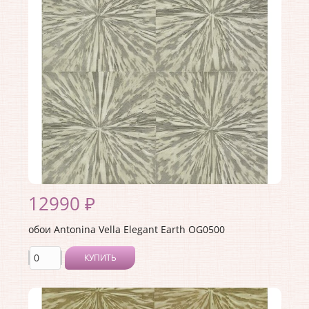
Материал покрытия:
Без покрытия
Страна:
США
Материал основы:
Бумага
Раппорт:
<>
12990 ₽
обои Antonina Vella Elegant Earth OG0500
КУПИТЬ
Производитель:
Antonina Vella
Коллекция:
Elegant Earth
Длина рулона:
10.05