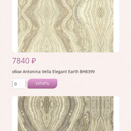
7840 ₽
обои Antonina Vella Elegant Earth BH8399
КУПИТЬ
Производитель:
Antonina Vella
Коллекция:
Elegant Earth
Длина рулона:
8.23
Ширина рулона:
0.68
Материал покрытия:
Без покрытия
Страна:
США
Материал основы:
Бумага