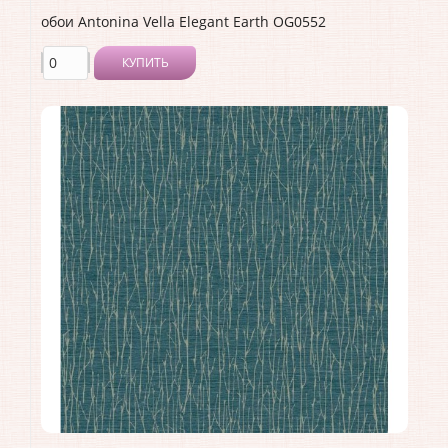
обои Antonina Vella Elegant Earth OG0552
КУПИТЬ
Производитель:
Antonina Vella
Коллекция:
Elegant Earth
Длина рулона:
8.23
Ширина рулона:
0.68
Материал покрытия:
Без покрытия
Страна:
США
Материал основы:
Флизелин
Раппорт:
<>