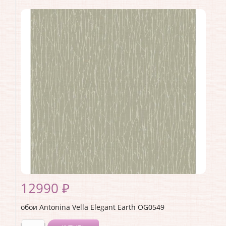
Коллекция:
Elegant Earth
Длина рулона:
8.23
Ширина рулона:
0.68
Материал покрытия:
Без покрытия
Страна:
США
Материал основы:
Флизелин
Раппорт:
<>
12990 ₽
обои Antonina Vella Elegant Earth OG0549