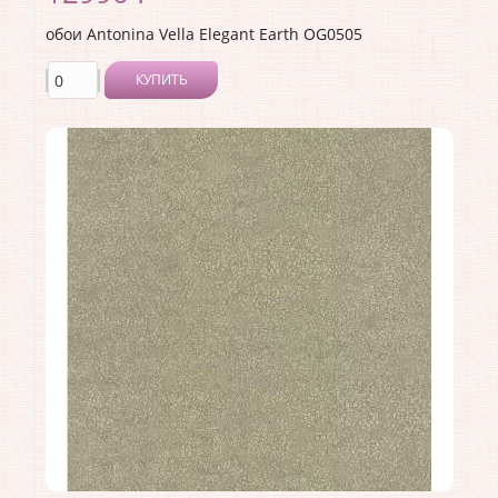
обои Antonina Vella Elegant Earth OG0505
КУПИТЬ
Производитель:
Antonina Vella
Коллекция:
Elegant Earth
Длина рулона:
10.05
Ширина рулона:
0.52
Материал покрытия:
Без покрытия
Страна:
США
Материал основы:
Флизелин
Раппорт:
<>