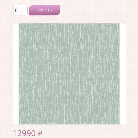
КУПИТЬ
Производитель:
Antonina Vella
Коллекция:
Elegant Earth
Длина рулона:
8.23
Ширина рулона:
0.68
Материал покрытия:
Без покрытия
Страна:
США
Материал основы:
Флизелин
Раппорт:
<>
12990 ₽