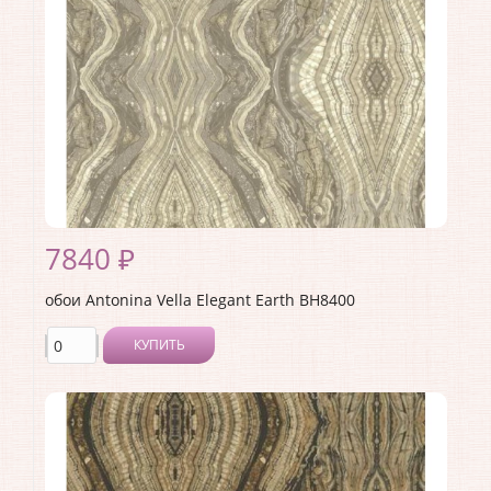
Раппорт:
<>
7840 ₽
обои Antonina Vella Elegant Earth BH8400
КУПИТЬ
Производитель:
Antonina Vella
Коллекция:
Elegant Earth
Длина рулона:
8.23
Ширина рулона:
0.68
Материал покрытия:
Без покрытия