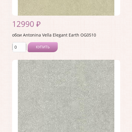
12990 ₽
обои Antonina Vella Elegant Earth OG0510
КУПИТЬ
Производитель:
Antonina Vella
Коллекция:
Elegant Earth
Длина рулона:
8.23
Ширина рулона:
0.68
Материал покрытия:
Без покрытия
Страна:
США
Материал основы:
Флизелин
Раппорт:
<>