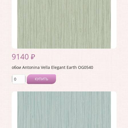
9140 ₽
обои Antonina Vella Elegant Earth OG0540
КУПИТЬ
Производитель:
Antonina Vella
Коллекция:
Elegant Earth
Длина рулона:
8.23
Ширина рулона:
0.68
Материал покрытия:
Без покрытия
Страна:
США
Материал основы:
Флизелин