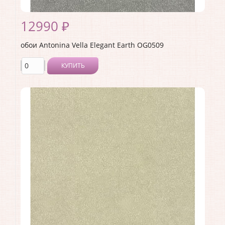
12990 ₽
обои Antonina Vella Elegant Earth OG0509
КУПИТЬ
Производитель:
Antonina Vella
Коллекция:
Elegant Earth
Длина рулона:
8.23
Ширина рулона:
0.68
Материал покрытия:
Без покрытия
Страна:
США
Материал основы:
Флизелин
Раппорт:
<>