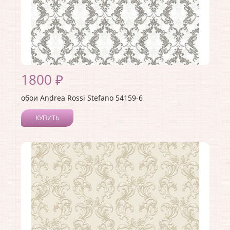
1800 ₽
обои Andrea Rossi Stefano 54159-6
КУПИТЬ
Производитель:
Andrea Rossi
Коллекция:
Stefano
Длина рулона:
10
Ширина рулона:
1.06
Материал покрытия:
Виниловое
Страна:
Италия
Материал основы:
Флизелин
Раппорт:
64