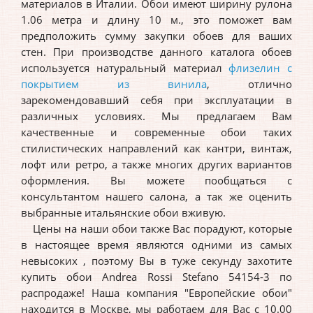
материалов в Италии. Обои имеют ширину рулона
1.06 метра и длину 10 м., это поможет вам
предположить сумму закупки обоев для ваших
стен. При производстве данного каталога обоев
используется натуральный материал
флизелин с
покрытием из винила
, отлично
зарекомендовавший себя при эксплуатации в
различных условиях. Мы предлагаем Вам
качественные и современные обои таких
стилистических направлений как кантри, винтаж,
лофт или ретро, а также многих других вариантов
оформления. Вы можете пообщаться с
консультантом нашего салона, а так же оценить
выбранные итальянские обои вживую.
Цены на наши обои также Вас порадуют, которые
в настоящее время являются одними из самых
невысоких , поэтому Вы в туже секунду захотите
купить обои Andrea Rossi Stefano 54154-3 по
распродаже! Наша компания "Европейские обои"
находится в Москве, мы работаем для Вас с 10.00