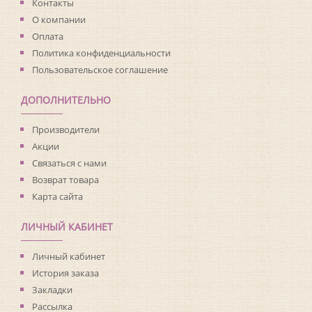
Материал основы:
Флизелин
Контакты
Раппорт:
64
О компании
Оплата
Политика конфиденциальности
Пользовательское соглашение
ДОПОЛНИТЕЛЬНО
Производители
Акции
Связаться с нами
Возврат товара
Карта сайта
ЛИЧНЫЙ КАБИНЕТ
Личный кабинет
История заказа
Закладки
Рассылка