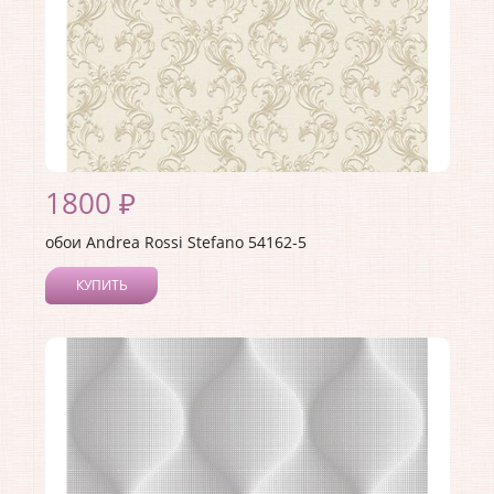
1800 ₽
обои Andrea Rossi Stefano 54162-5
КУПИТЬ
Производитель:
Andrea Rossi
Коллекция:
Stefano
Длина рулона:
10
Ширина рулона:
1.06
Материал покрытия:
Виниловое
Страна:
Италия
Материал основы:
Флизелин
Раппорт:
52