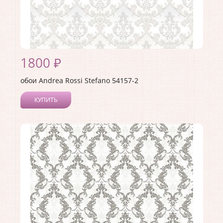
1800 ₽
обои Andrea Rossi Stefano 54157-2
КУПИТЬ
Производитель:
Andrea Rossi
Коллекция:
Stefano
Длина рулона:
10
Ширина рулона:
1.06
Материал покрытия:
Виниловое
Страна:
Италия
Материал основы:
Флизелин
Раппорт:
66