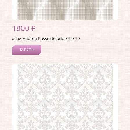
1800 ₽
обои Andrea Rossi Stefano 54154-3
КУПИТЬ
Производитель:
Andrea Rossi
Коллекция:
Stefano
Длина рулона:
10
Ширина рулона:
1.06
Материал покрытия:
Виниловое
Страна:
Италия
Материал основы:
Флизелин
Раппорт:
64