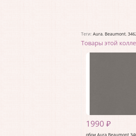
Теги:
Aura
,
Beaumont
,
346
Товары этой колл
1990 ₽
обои Aura Beaumont 34