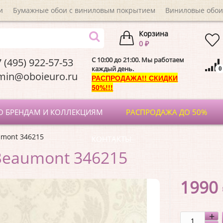
и
Бумажные обои с виниловым покрытием
Виниловые обои
Корзина
0 ₽
C 10:00 до 21:00. Мы работаем
 (495) 922-57-53
каждый день.
0
dmin@oboieuro.
РАСПРОДАЖА!! СКИДКИ
50%!!!
О БРЕНДАМ И КОЛЛЕКЦИЯМ
РАСПРОДАЖА ДО 50%
umont 346215
КОНТАКТЫ
Beaumont 346215
1990