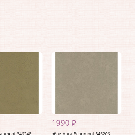
1990 ₽
eaumont 346248
обои Aura Beaumont 346206