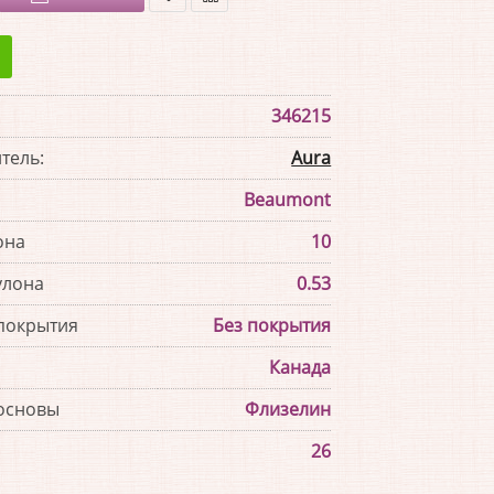
В
В
закладки
сравнение
346215
тель:
Aura
Beaumont
она
10
улона
0.53
покрытия
Без покрытия
Канада
основы
Флизелин
26