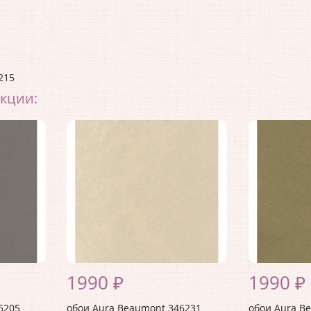
215
екции:
1990 ₽
1990 ₽
6205
обои Aura Beaumont 346231
обои Aura B