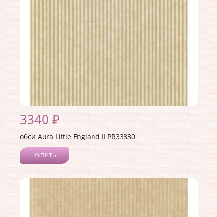
3340 ₽
обои Aura Little England II PR33830
КУПИТЬ
Производитель:
Aura