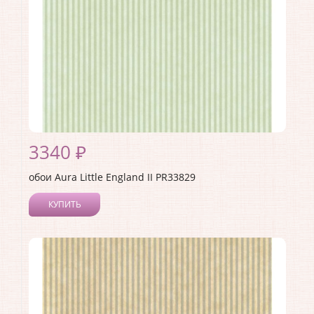
3340 ₽
обои Aura Little England II PR33829
КУПИТЬ
Производитель:
Aura