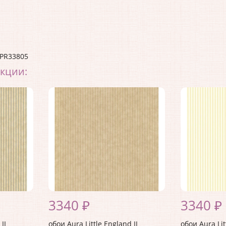
PR33805
екции:
3340 ₽
3340 ₽
II
обои Aura Little England II
обои Aura Lit