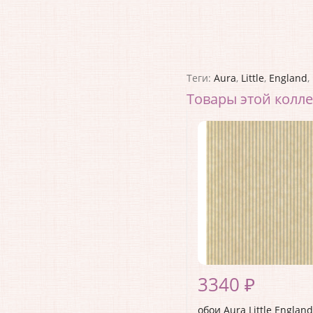
Теги:
Aura
,
Little
,
England
,
Товары этой колл
3340 ₽
обои Aura Little England 