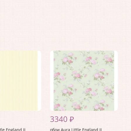
3340 ₽
tle England II
обои Aura Little England II