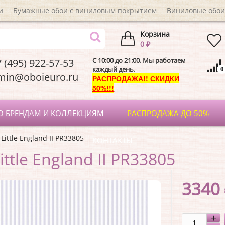
и
Бумажные обои с виниловым покрытием
Виниловые обои
Корзина
0 ₽
C 10:00 до 21:00. Мы работаем
 (495) 922-57-53
каждый день.
0
dmin@oboieuro.
РАСПРОДАЖА!! СКИДКИ
50%!!!
О БРЕНДАМ И КОЛЛЕКЦИЯМ
РАСПРОДАЖА ДО 50%
Little England II PR33805
КОНТАКТЫ
ittle England II PR33805
3340