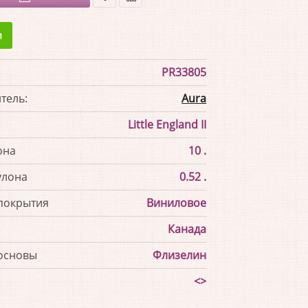
В
В
закладки
сравнение
и
PR33805
тель:
Aura
Little England II
она
10 .
улона
0.52 .
покрытия
Виниловое
Канада
основы
Флизелин
<>