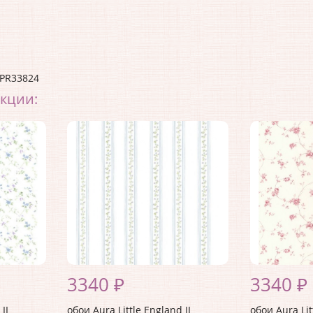
PR33824
екции:
3340 ₽
3340 ₽
II
обои Aura Little England II
обои Aura Lit