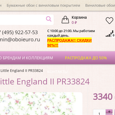
и
Бумажные обои с виниловым покрытием
Виниловые обои
Корзина
0 ₽
C 10:00 до 21:00. Мы работаем
 (495) 922-57-53
каждый день.
0
dmin@oboieuro.
РАСПРОДАЖА!! СКИДКИ
50%!!!
О БРЕНДАМ И КОЛЛЕКЦИЯМ
РАСПРОДАЖА ДО 50%
Little England II PR33824
КОНТАКТЫ
ittle England II PR33824
3340