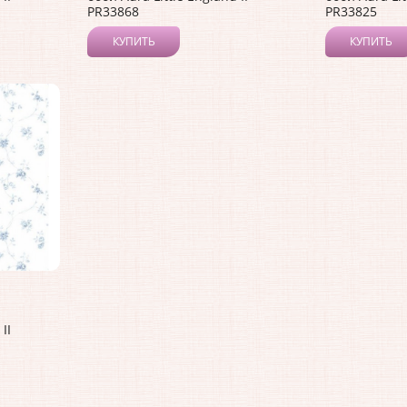
PR33868
PR33825
КУПИТЬ
КУПИТЬ
II