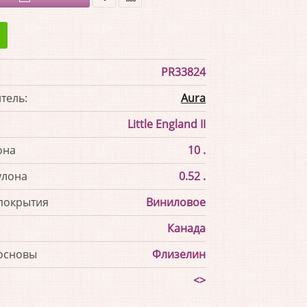
В
В
закладки
сравнение
PR33824
тель:
Aura
Little England II
она
10 .
улона
0.52 .
покрытия
Виниловое
Канада
основы
Флизелин
<>