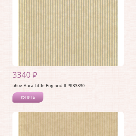
3340 ₽
обои Aura Little England II PR33830
КУПИТЬ
Производитель:
Aura