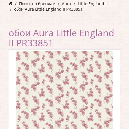
Поиск по брендам
Aura
Little England II
обои Aura Little England II PR33851
обои Aura Little England
II PR33851