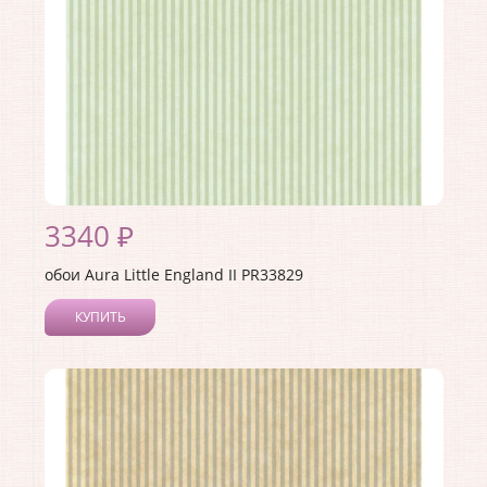
3340 ₽
обои Aura Little England II PR33829
КУПИТЬ
Производитель:
Aura