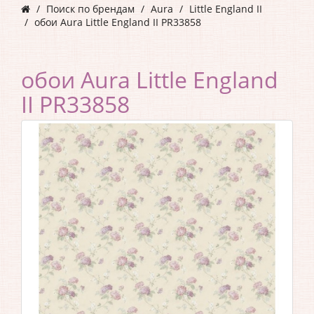
Поиск по брендам
Aura
Little England II
обои Aura Little England II PR33858
обои Aura Little England
II PR33858