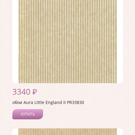
3340 ₽
обои Aura Little England II PR33830
КУПИТЬ
Производитель:
Aura