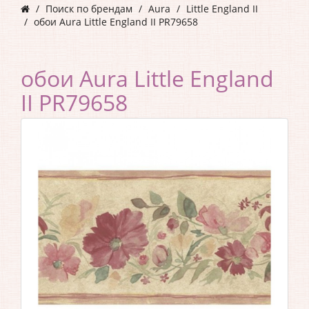
Поиск по брендам
Aura
Little England II
обои Aura Little England II PR79658
обои Aura Little England
II PR79658