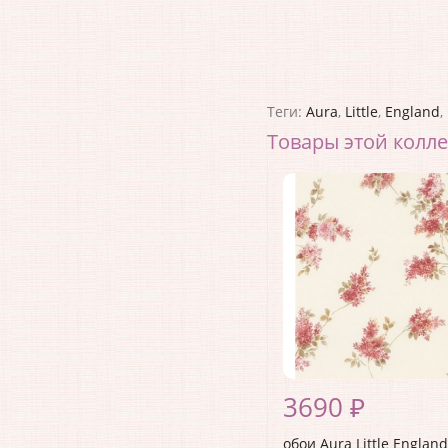
Теги:
Aura
,
Little
,
England
,
Товары этой колл
3690 ₽
обои Aura Little England 