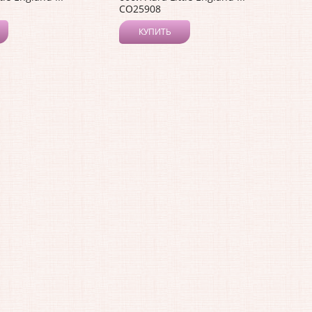
CO25908
КУПИТЬ