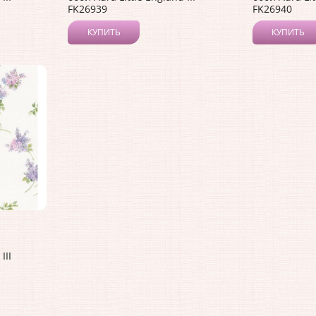
FK26939
FK26940
КУПИТЬ
КУПИТЬ
III