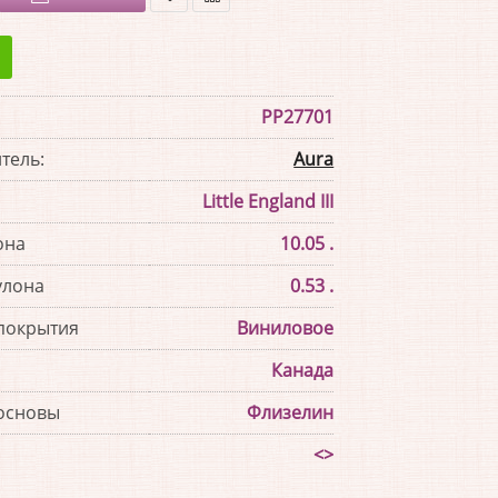
В
В
закладки
сравнение
PP27701
тель:
Aura
Little England III
она
10.05 .
улона
0.53 .
покрытия
Виниловое
Канада
основы
Флизелин
<>