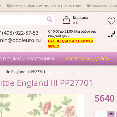
и
Бумажные обои с виниловым покрытием
Виниловые обои
Корзина
0 ₽
C 10:00 до 21:00. Мы работаем
 (495) 922-57-53
каждый день.
0
dmin@oboieuro.
РАСПРОДАЖА!! СКИДКИ
50%!!!
О БРЕНДАМ И КОЛЛЕКЦИЯМ
РАСПРОДАЖА ДО 50%
Little England III PP27701
КОНТАКТЫ
ttle England III PP27701
5640