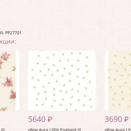
III
,
PP27701
екции:
5640 ₽
3690 ₽
III
обои Aura Little England III
обои Aura Lit