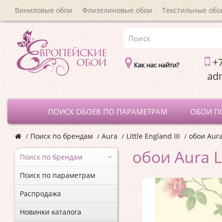
Виниловые обои
Флизелиновые обои
Текстильные обо
+7
Как нас найти?
a
ПОИСК ОБОЕВ ПО ПАРАМЕТРАМ
ОБОИ П
Поиск по брендам
Aura
Little England III
обои Aura 
обои Aura Li
Поиск по брендам
Поиск по параметрам
Распродажа
Новинки каталога