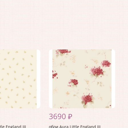
3690 ₽
tle England III
обои Aura Little England III