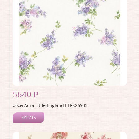
5640 ₽
обои Aura Little England III FK26933
КУПИТЬ
Производитель:
Aura