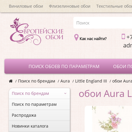
Виниловые обои
Флизелиновые обои
Текстильные обо
+7
Как нас найти?
a
ПОИСК ОБОЕВ ПО ПАРАМЕТРАМ
ОБОИ П
Поиск по брендам
Aura
Little England III
обои Aura 
обои Aura Li
Поиск по брендам
Поиск по параметрам
Распродажа
Новинки каталога