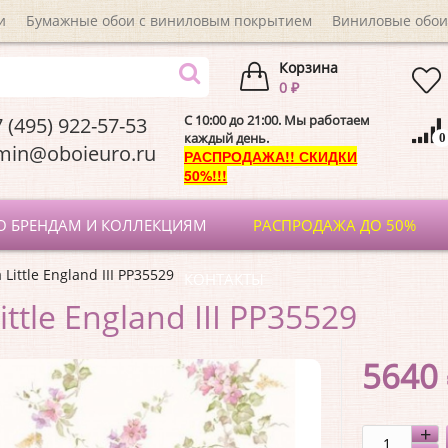
и
Бумажные обои с виниловым покрытием
Виниловые обои
Корзина
0 ₽
C 10:00 до 21:00. Мы работаем
 (495) 922-57-53
каждый день.
0
dmin@oboieuro.
РАСПРОДАЖА!! СКИДКИ
50%!!!
О БРЕНДАМ И КОЛЛЕКЦИЯМ
РАСПРОДАЖА ДО 50%
Little England III PP35529
КОНТАКТЫ
ttle England III PP35529
5640