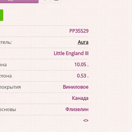
В
В
закладки
сравнение
PP35529
тель:
Aura
Little England III
она
10.05 .
улона
0.53 .
покрытия
Виниловое
Канада
основы
Флизелин
<>