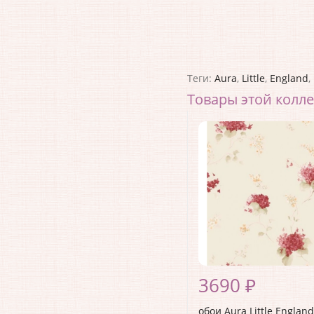
Теги:
Aura
,
Little
,
England
,
Товары этой колл
3690 ₽
обои Aura Little England 