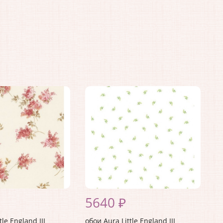
5640 ₽
tle England III
обои Aura Little England III