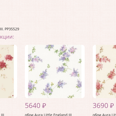
III
,
PP35529
екции:
5640 ₽
3690 ₽
III
обои Aura Little England III
обои Aura Lit