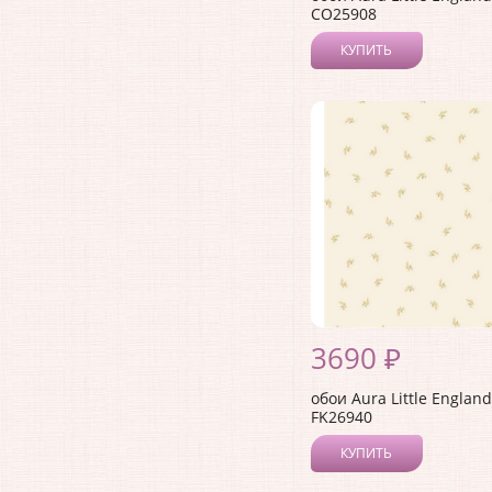
CO25908
КУПИТЬ
3690 ₽
обои Aura Little England 
FK26940
КУПИТЬ