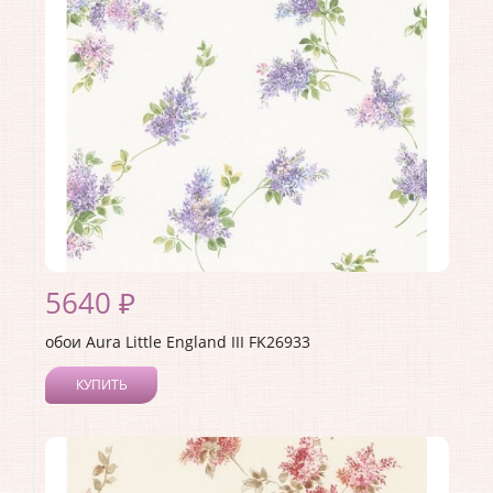
5640 ₽
обои Aura Little England III FK26933
КУПИТЬ
Производитель:
Aura