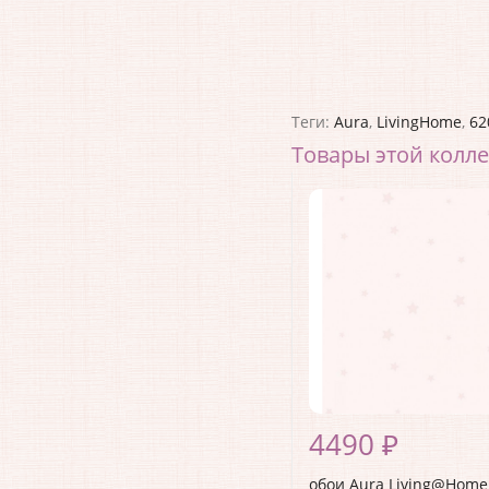
Теги:
Aura
,
LivingHome
,
62
Товары этой колл
4490 ₽
обои Aura Living@Home