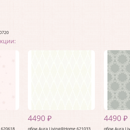
0720
екции:
4490 ₽
4490 ₽
 620618
обои Aura Living@Home 621033
обои Aura L