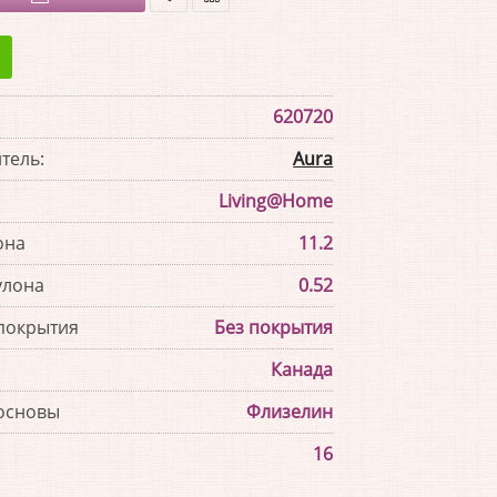
В
В
закладки
сравнение
620720
тель:
Aura
Living@Home
она
11.2
улона
0.52
покрытия
Без покрытия
Канада
основы
Флизелин
16