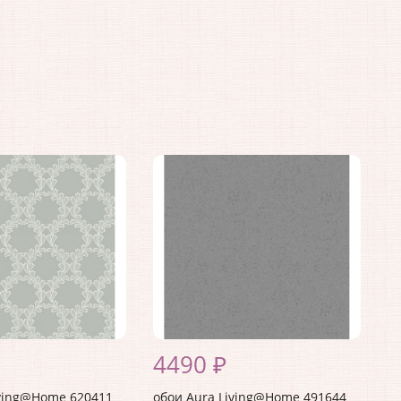
4490 ₽
iving@Home 620411
обои Aura Living@Home 491644