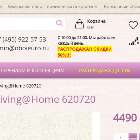
и
Бумажные обои с виниловым покрытием
Виниловые обои
Корзина
0 ₽
C 10:00 до 21:00. Мы работаем
 (495) 922-57-53
каждый день.
0
dmin@oboieuro.
РАСПРОДАЖА!! СКИДКИ
50%!!!
О БРЕНДАМ И КОЛЛЕКЦИЯМ
РАСПРОДАЖА ДО 50%
Living@Home 620720
КОНТАКТЫ
Living@Home 620720
4490