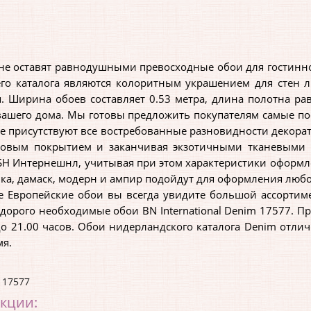
 оставят равнодушными превосходные обои для гостинной 
его каталога являются колоритным украшением для стен л
. Ширина обоев составляет 0.53 метра, длина полотна ра
вашего дома. Мы готовы предложить покупателям самые по
не присутствуют все востребованные разновидности деко
ловым покрытием и заканчивая экзотичными тканевыми
Н Интернешнл, учитывая при этом характеристики оформл
ика, дамаск, модерн и ампир подойдут для оформления любо
Европейские обои вы всегда увидите большой ассортимен
дорого необходимые обои BN International Denim 17577. П
до 21.00 часов. Обои нидерландского каталога Denim отли
мя.
,
17577
екции: