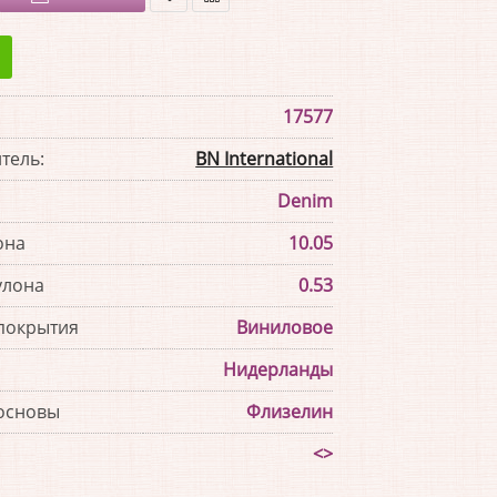
В
В
закладки
сравнение
17577
тель:
BN International
Denim
она
10.05
улона
0.53
покрытия
Виниловое
Нидерланды
основы
Флизелин
<>