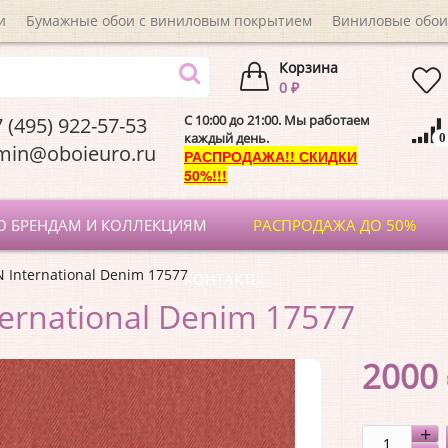
и
Бумажные обои с виниловым покрытием
Виниловые обои
Корзина
0 ₽
C 10:00 до 21:00. Мы работаем
 (495) 922-57-53
каждый день.
0
dmin@oboieuro.
РАСПРОДАЖА!! СКИДКИ
50%!!!
О БРЕНДАМ И КОЛЛЕКЦИЯМ
РАСПРОДАЖА ДО 50%
 International Denim 17577
КОНТАКТЫ
ernational Denim 17577
2000