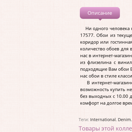
Описание
Ни одного человека не
17577. Обои из текущ
коридор или гостинная
количество обоев для 
нас в интернет-магази
из флизелина с вини
подходящие Вам обои Б
нас обои в стиле класс
В интернет-магазине 
возможность купить не
без выходных с 10.00 
комфорт на долгое вре
Теги:
International
,
Denim
Товары этой колл