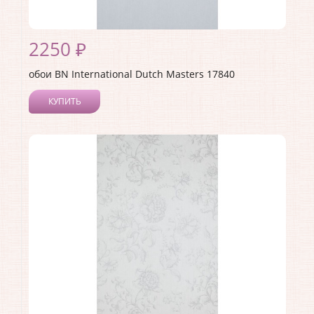
2250 ₽
обои BN International Dutch Masters 17840
КУПИТЬ
Производитель:
BN International
Коллекция:
Dutch Masters
Длина рулона:
10
Ширина рулона:
0.53
Материал покрытия:
Виниловое
Страна:
Нидерланды
Материал основы:
Флизелин
Раппорт:
<>