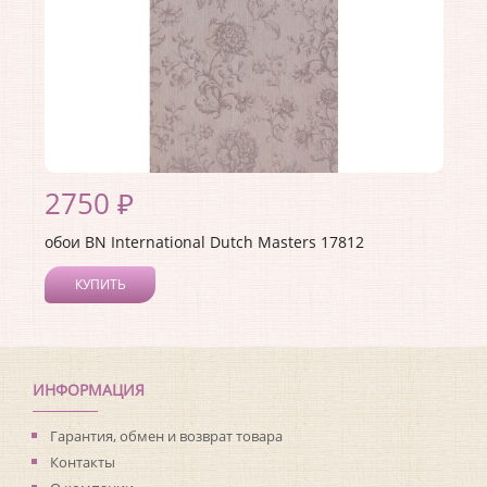
2750 ₽
обои BN International Dutch Masters 17812
КУПИТЬ
Производитель:
BN International
Коллекция:
Dutch Masters
Длина рулона:
10
Ширина рулона:
0.53
ИНФОРМАЦИЯ
Материал покрытия:
Виниловое
Страна:
Нидерланды
Гарантия, обмен и возврат товара
Материал основы:
Флизелин
Контакты
Раппорт:
64