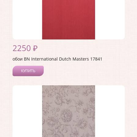
2250 ₽
обои BN International Dutch Masters 17841
КУПИТЬ
Производитель:
BN International
Коллекция:
Dutch Masters
Длина рулона:
10
Ширина рулона:
0.53
Материал покрытия:
Виниловое
Страна:
Нидерланды
Материал основы:
Флизелин
Раппорт:
<>