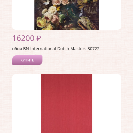
16200 ₽
обои BN International Dutch Masters 30722
КУПИТЬ
Производитель:
BN International
Коллекция:
Dutch Masters
Длина рулона:
2.8
Ширина рулона:
1.86
Материал покрытия:
Виниловое
Страна:
Нидерланды
Материал основы:
Флизелин
Раппорт:
<>