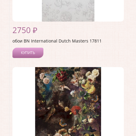
2750 ₽
обои BN International Dutch Masters 17811
КУПИТЬ
Производитель:
BN International
Коллекция:
Dutch Masters
Длина рулона:
10
Ширина рулона:
0.53
Материал покрытия:
Виниловое
Страна:
Нидерланды
Материал основы:
Флизелин
Раппорт:
64