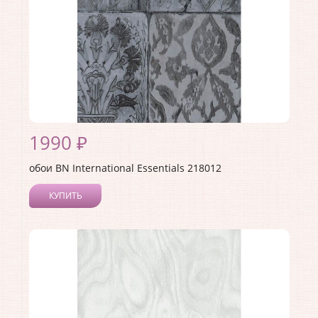
1990 ₽
обои BN International Essentials 218012
КУПИТЬ
Производитель:
BN International
Коллекция:
Essentials
Длина рулона:
10.05
Ширина рулона:
0.53
Материал покрытия:
Виниловое
Страна:
Нидерланды
Материал основы:
Флизелин