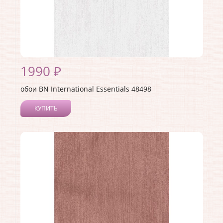
1990 ₽
обои BN International Essentials 48498
КУПИТЬ
Производитель:
BN International
Коллекция:
Essentials
Длина рулона:
10.05
Ширина рулона:
0.53
Материал покрытия:
Виниловое
Страна:
Нидерланды
Материал основы:
Флизелин
Раппорт:
<>