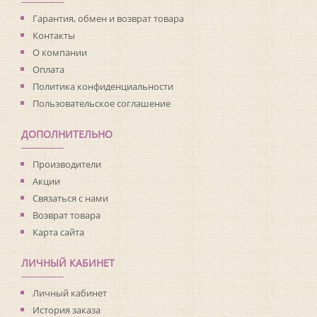
Материал покрытия:
Виниловое
Страна:
Нидерланды
Гарантия, обмен и возврат товара
Материал основы:
Флизелин
Контакты
Раппорт:
<>
О компании
Оплата
Политика конфиденциальности
Пользовательское соглашение
ДОПОЛНИТЕЛЬНО
Производители
Акции
Связаться с нами
Возврат товара
Карта сайта
ЛИЧНЫЙ КАБИНЕТ
Личный кабинет
История заказа