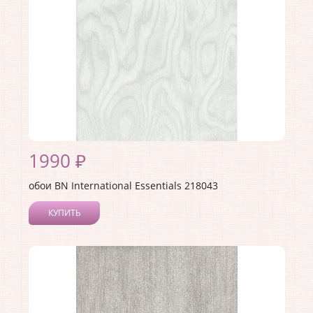
Раппорт:
64
1990 ₽
обои BN International Essentials 218043
КУПИТЬ
Производитель:
BN International
Коллекция:
Essentials
Длина рулона:
10.05
Ширина рулона:
0.53
Материал покрытия:
Виниловое
Страна:
Нидерланды