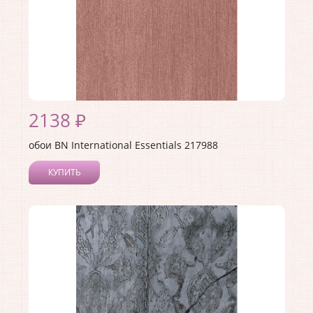
2138 ₽
обои BN International Essentials 217988
КУПИТЬ
Производитель:
BN International
Коллекция:
Essentials
Длина рулона:
10.05
Ширина рулона:
0.53
Материал покрытия:
Виниловое
Страна:
Нидерланды
Материал основы:
Флизелин
Раппорт:
<>