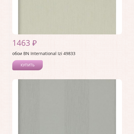
1463 ₽
обои BN International Izi 49833
КУПИТЬ
Производитель:
BN International
Коллекция:
Izi
Длина рулона:
10.05
Ширина рулона:
0.53
Материал покрытия:
Виниловое
Страна:
Нидерланды
Материал основы:
Флизелин
Раппорт:
<>