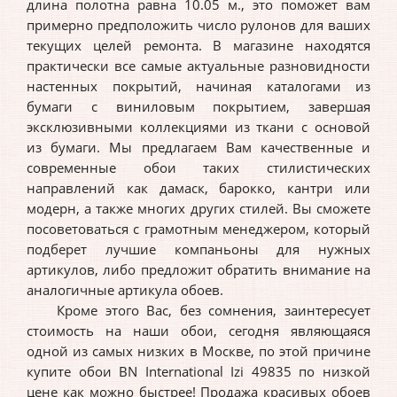
длина полотна равна 10.05 м., это поможет вам
примерно предположить число рулонов для ваших
текущих целей ремонта. В магазине находятся
практически все самые актуальные разновидности
настенных покрытий, начиная каталогами из
бумаги с виниловым покрытием, завершая
эксклюзивными коллекциями из ткани c основой
из бумаги. Мы предлагаем Вам качественные и
современные обои таких стилистических
направлений как дамаск, барокко, кантри или
модерн, а также многих других стилей. Вы сможете
посоветоваться с грамотным менеджером, который
подберет лучшие компаньоны для нужных
артикулов, либо предложит обратить внимание на
аналогичные артикула обоев.
Кроме этого Вас, без сомнения, заинтересует
стоимость на наши обои, сегодня являющаяся
одной из самых низких в Москве, по этой причине
купите обои BN International Izi 49835 по низкой
цене как можно быстрее! Продажа красивых обоев