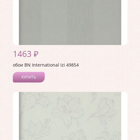
1463 ₽
обои BN International Izi 49854
КУПИТЬ
Производитель:
BN International
Коллекция:
Izi
Длина рулона:
10.05
Ширина рулона:
0.53
Материал покрытия:
Виниловое
Страна:
Нидерланды
Материал основы:
Флизелин
Раппорт:
<>