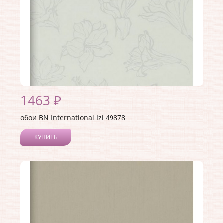
1463 ₽
обои BN International Izi 49878
КУПИТЬ
Производитель:
BN International
Коллекция:
Izi
Длина рулона:
10.05
Ширина рулона:
0.53
Материал покрытия:
Виниловое
Страна:
Нидерланды
Материал основы:
Флизелин