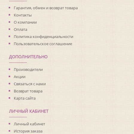
Материал покрытия:
Виниловое
Страна:
Нидерланды
Гарантия, обмен и возврат товара
Материал основы:
Флизелин
Контакты
Раппорт:
<>
О компании
Оплата
Политика конфиденциальности
Пользовательское соглашение
ДОПОЛНИТЕЛЬНО
Производители
Акции
Связаться с нами
Возврат товара
Карта сайта
ЛИЧНЫЙ КАБИНЕТ
Личный кабинет
История заказа