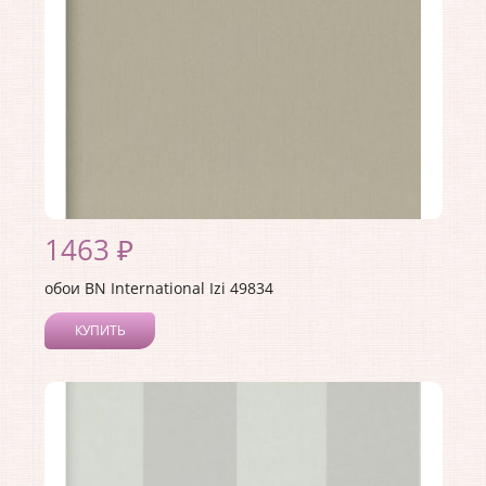
Раппорт:
32
1463 ₽
обои BN International Izi 49834
КУПИТЬ
Производитель:
BN International
Коллекция:
Izi
Длина рулона:
10.05
Ширина рулона:
0.53
Материал покрытия:
Виниловое
Страна:
Нидерланды