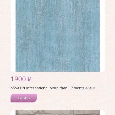
Материал покрытия:
Виниловое
Страна:
Нидерланды
Материал основы:
Флизелин
Раппорт:
64
1900 ₽
обои BN International More than Elements 48491
КУПИТЬ
Производитель:
BN International
Коллекция:
More than Elements