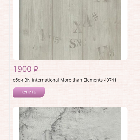
1900 ₽
обои BN International More than Elements 49741
КУПИТЬ
Производитель:
BN International
Коллекция:
More than Elements
Длина рулона:
10.05
Ширина рулона:
0.53
Материал покрытия:
Виниловое
Страна:
Нидерланды