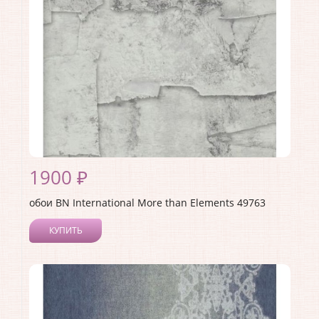
Материал основы:
Флизелин
Раппорт:
64
1900 ₽
обои BN International More than Elements 49763
КУПИТЬ
Производитель:
BN International
Коллекция:
More than Elements
Длина рулона:
10.05
Ширина рулона:
0.53
Материал покрытия:
Виниловое