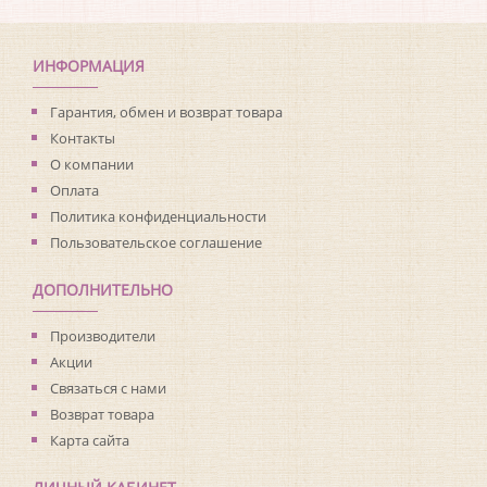
Коллекция:
More than Elements
Длина рулона:
10.05
Ширина рулона:
0.53
ИНФОРМАЦИЯ
Материал покрытия:
Виниловое
Страна:
Нидерланды
Гарантия, обмен и возврат товара
Материал основы:
Флизелин
Контакты
Раппорт:
64
О компании
Оплата
Политика конфиденциальности
Пользовательское соглашение
ДОПОЛНИТЕЛЬНО
Производители
Акции
Связаться с нами
Возврат товара
Карта сайта