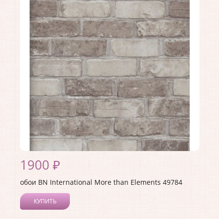
Длина рулона:
10.05
Ширина рулона:
0.53
Материал покрытия:
Виниловое
Страна:
Нидерланды
Материал основы:
Флизелин
Раппорт:
<>
1900 ₽
обои BN International More than Elements 49784
КУПИТЬ
Производитель:
BN International