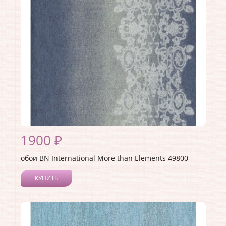
Страна:
Нидерланды
Материал основы:
Флизелин
Раппорт:
64
1900 ₽
обои BN International More than Elements 49800
КУПИТЬ
Производитель:
BN International
Коллекция:
More than Elements
Длина рулона:
10.05
Ширина рулона:
0.53