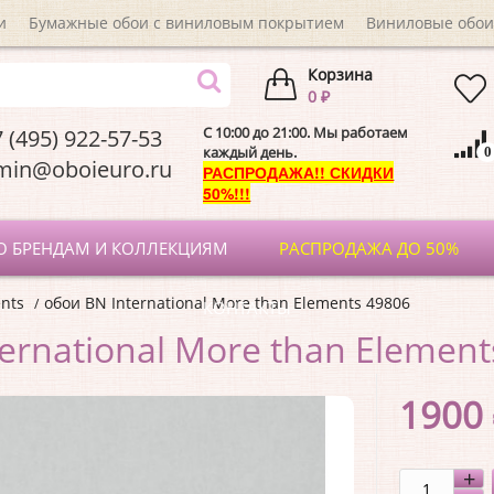
и
Бумажные обои с виниловым покрытием
Виниловые обои
Корзина
0 ₽
C 10:00 до 21:00. Мы работаем
 (495) 922-57-53
каждый день.
0
dmin@oboieuro.
РАСПРОДАЖА!! СКИДКИ
50%!!!
О БРЕНДАМ И КОЛЛЕКЦИЯМ
РАСПРОДАЖА ДО 50%
nts
обои BN International More than Elements 49806
КОНТАКТЫ
ernational More than Element
1900