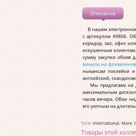
Описание
В нашем электронном 
с артикулом 49806. О
коридор, зал, офис и
искушенным клиентам. 
сумму закупки обоев 
винила на флизелинов
ньюансам поклейки и 
английский, скандинав
Мы предлагаем на дан
максимальным дискон
часов вечера. Обои ни
его уютным на длител
Теги:
International
,
More
,
Товары этой колл