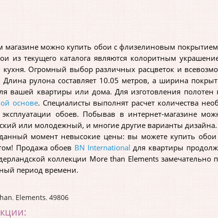
магазине можно купить обои с флизелиновым покрытием бр
бои из текущего каталога являются колоритным украшен
ли кухня. Огромный выбор различных расцветок и всевозм
Длина рулона составляет 10.05 метров, а ширина покрыти
для вашей квартиры или дома. Для изготовления полоте
ой основе
. Специалисты выполнят расчет количества не
эксплуатации обоев. Побывав в интернет-магазине можн
ский или молодежный, и многие другие варианты дизайна.
ный момент невысокие цены: вы можете купить обои BN I
том! Продажа обоев
BN International
для квартиры продолжа
дерландской коллекции More than Elements замечательно 
ьный период времени.
than
,
Elements
,
49806
екции: