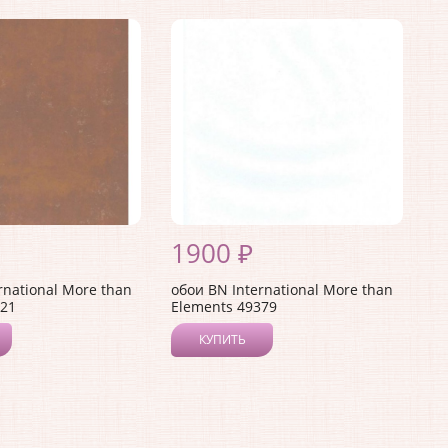
1900 ₽
rnational More than
обои BN International More than
821
Elements 49379
КУПИТЬ