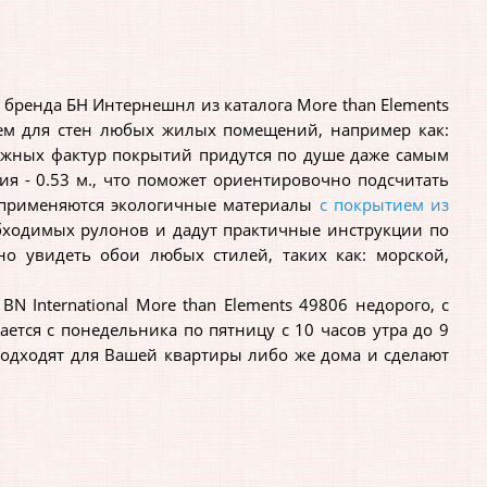
енда БН Интернешнл из каталога More than Elements
ием для стен любых жилых помещений, например как:
ожных фактур покрытий придутся по душе даже самым
я - 0.53 м., что поможет ориентировочно подсчитать
н применяются экологичные материалы
с покрытием из
обходимых рулонов и дадут практичные инструкции по
о увидеть обои любых стилей, таких как: морской,
nternational More than Elements 49806 недорого, с
ется с понедельника по пятницу с 10 часов утра до 9
подходят для Вашей квартиры либо же дома и сделают