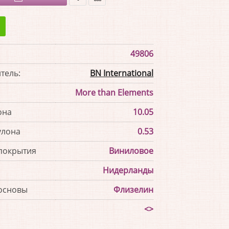
В
В
закладки
сравнение
49806
тель:
BN International
More than Elements
она
10.05
улона
0.53
покрытия
Виниловое
Нидерланды
основы
Флизелин
<>