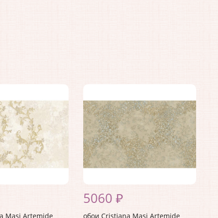
5060 ₽
na Masi Artemide
обои Cristiana Masi Artemide