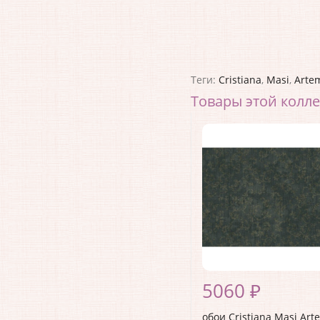
Теги:
Cristiana
,
Masi
,
Arte
Товары этой колл
5060 ₽
обои Cristiana Masi Art