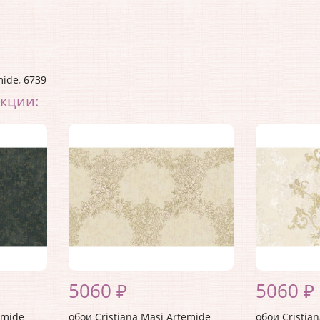
mide
,
6739
екции:
5060 ₽
5060 ₽
emide
обои Cristiana Masi Artemide
обои Cristia