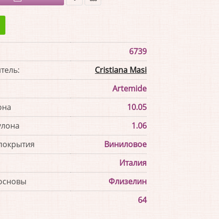
В
В
закладки
сравнение
6739
тель:
Cristiana Masi
Artemide
она
10.05
улона
1.06
покрытия
Виниловое
Италия
основы
Флизелин
64