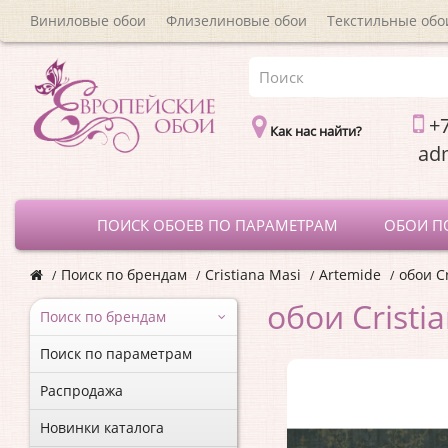
Виниловые обои
Флизелиновые обои
Текстильные обо
+7
Как нас найти?
a
ПОИСК ОБОЕВ ПО ПАРАМЕТРАМ
ОБОИ П
Поиск по брендам
Cristiana Masi
Artemide
обои C
обои Cristi
Поиск по брендам
Поиск по параметрам
Распродажа
Новинки каталога