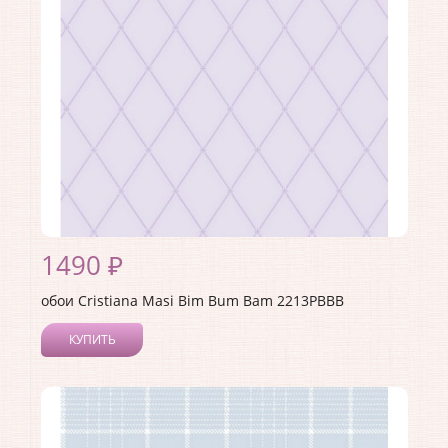
Страна:
Италия
Материал основы:
Флизелин
Раппорт:
<>
1490 ₽
обои Cristiana Masi Bim Bum Bam 2213PBBB
КУПИТЬ
Производитель:
Cristiana Masi
Коллекция:
Bim Bum Bam
Длина рулона:
10.05
Ширина рулона:
0.53