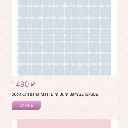
Материал покрытия:
Акриловое
Страна:
Италия
Материал основы:
Флизелин
Раппорт:
13
1490 ₽
обои Cristiana Masi Bim Bum Bam 2243PBBB
КУПИТЬ
Производитель:
Cristiana Masi
Коллекция:
Bim Bum Bam
Длина рулона:
10.05