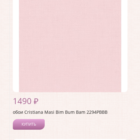
Ширина рулона:
0.53
Материал покрытия:
Акриловое
Страна:
Италия
Материал основы:
Флизелин
Раппорт:
26
1490 ₽
обои Cristiana Masi Bim Bum Bam 2294PBBB
КУПИТЬ
Производитель:
Cristiana Masi