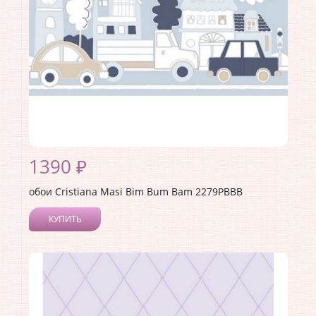
1390 ₽
обои Cristiana Masi Bim Bum Bam 2279PBBB
КУПИТЬ
Производитель:
Cristiana Masi
Коллекция:
Bim Bum Bam
Длина рулона:
5
Ширина рулона:
0.26
Материал покрытия:
Акриловое