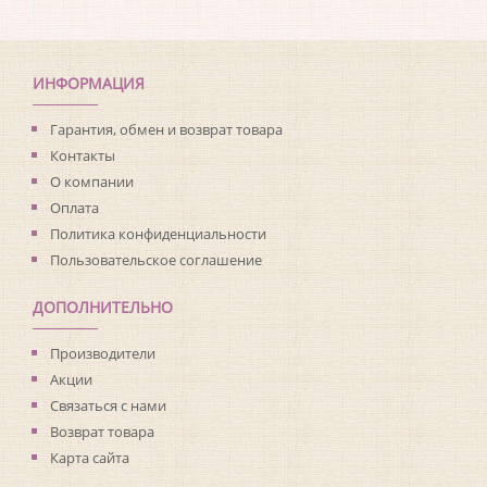
Производитель:
Cristiana Masi
Коллекция:
Bim Bum Bam
Длина рулона:
5
Ширина рулона:
0.26
ИНФОРМАЦИЯ
Материал покрытия:
Акриловое
Страна:
Италия
Гарантия, обмен и возврат товара
Материал основы:
Флизелин
Контакты
Раппорт:
<>
О компании
Оплата
Политика конфиденциальности
Пользовательское соглашение
ДОПОЛНИТЕЛЬНО
Производители
Акции
Связаться с нами
Возврат товара
Карта сайта