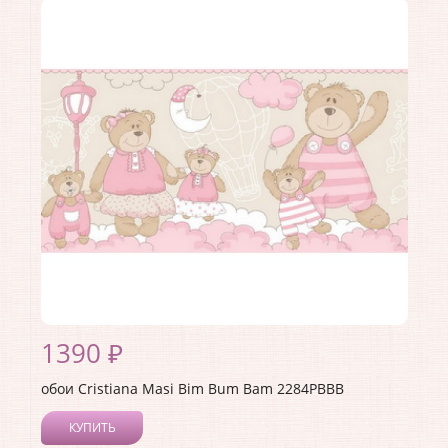
Коллекция:
Bim Bum Bam
Длина рулона:
10.05
Ширина рулона:
0.53
Материал покрытия:
Акриловое
Страна:
Италия
Материал основы:
Флизелин
Раппорт:
<>
1390 ₽
обои Cristiana Masi Bim Bum Bam 2284PBBB
КУПИТЬ