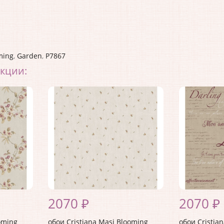
ming
,
Garden
,
P7867
екции:
2070 ₽
2070 ₽
oming
обои Cristiana Masi Blooming
обои Cristia