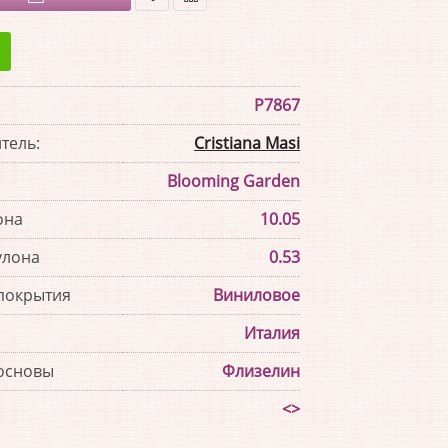
В
В
закладки
сравнение
P7867
тель:
Cristiana Masi
Blooming Garden
она
10.05
улона
0.53
покрытия
Виниловое
Италия
основы
Флизелин
<>