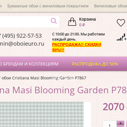
и
Бумажные обои с виниловым покрытием
Виниловые обои
Корзина
0 ₽
C 10:00 до 21:00. Мы работаем
 (495) 922-57-53
каждый день.
0
dmin@oboieuro.
РАСПРОДАЖА!! СКИДКИ
50%!!!
О БРЕНДАМ И КОЛЛЕКЦИЯМ
РАСПРОДАЖА ДО 50%
обои Cristiana Masi Blooming Garden P7867
КОНТАКТЫ
ana Masi Blooming Garden P7
2070