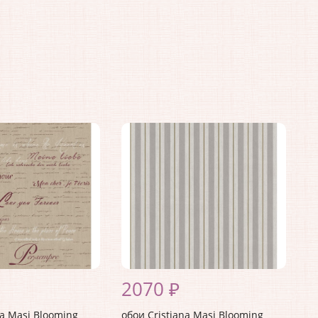
2070 ₽
na Masi Blooming
обои Cristiana Masi Blooming