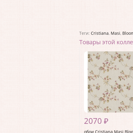
Теги:
Cristiana
,
Masi
,
Bloo
Товары этой колл
2070 ₽
обои Cristiana Masi Blo