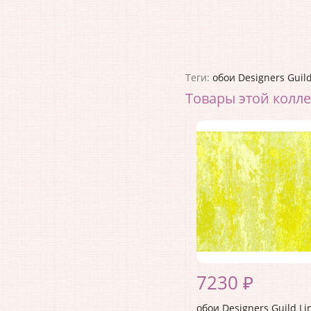
Теги:
обои Designers Guil
Товары этой колл
7230 ₽
обои Designers Guild L