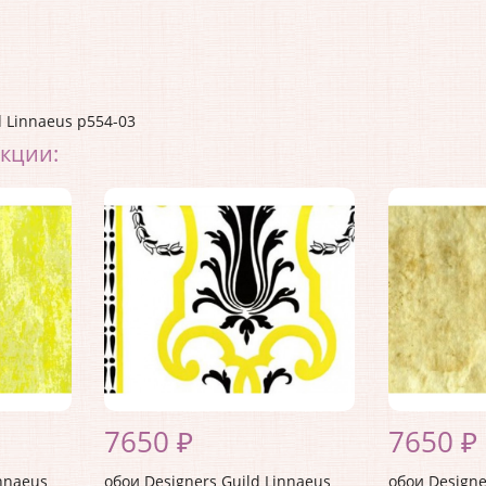
d Linnaeus p554-03
екции:
7650 ₽
7650 ₽
innaeus
обои Designers Guild Linnaeus
обои Designe