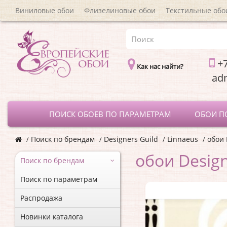
Виниловые обои
Флизелиновые обои
Текстильные обо
+7
Как нас найти?
a
ПОИСК ОБОЕВ ПО ПАРАМЕТРАМ
ОБОИ П
Поиск по брендам
Designers Guild
Linnaeus
обои 
обои Design
Поиск по брендам
Поиск по параметрам
Распродажа
Новинки каталога