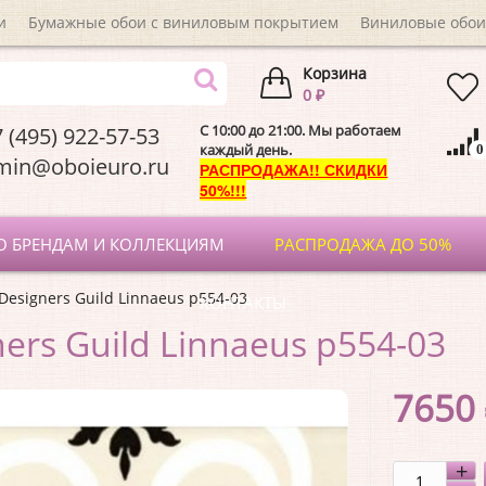
и
Бумажные обои с виниловым покрытием
Виниловые обои
Корзина
0 ₽
C 10:00 до 21:00. Мы работаем
 (495) 922-57-53
каждый день.
0
dmin@oboieuro.
РАСПРОДАЖА!! СКИДКИ
50%!!!
О БРЕНДАМ И КОЛЛЕКЦИЯМ
РАСПРОДАЖА ДО 50%
Designers Guild Linnaeus p554-03
КОНТАКТЫ
ers Guild Linnaeus p554-03
7650