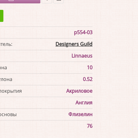
В
В
закладки
сравнение
p554-03
тель:
Designers Guild
Linnaeus
она
10
улона
0.52
покрытия
Акриловое
Англия
основы
Флизелин
76