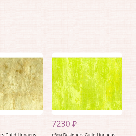
7230 ₽
rs Guild Linnaeus
обои Designers Guild Linnaeus