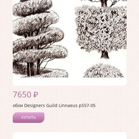
Материал покрытия:
Акриловое
Страна:
Англия
Материал основы:
Флизелин
Раппорт:
61
7650 ₽
обои Designers Guild Linnaeus p557-05
КУПИТЬ
Производитель:
Designers Guild
Коллекция:
Linnaeus