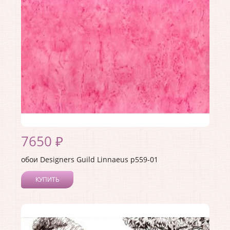
Страна:
Англия
Материал основы:
Флизелин
Раппорт:
61
7650 ₽
обои Designers Guild Linnaeus p559-01
КУПИТЬ
Производитель:
Designers Guild
Коллекция:
Linnaeus
Длина рулона:
10
Ширина рулона:
0.52