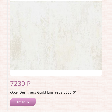
Длина рулона:
10
Ширина рулона:
0.52
Материал покрытия:
Акриловое
Страна:
Англия
Материал основы:
Флизелин
Раппорт:
52
7230 ₽
обои Designers Guild Linnaeus p555-01
КУПИТЬ
Производитель:
Designers Guild