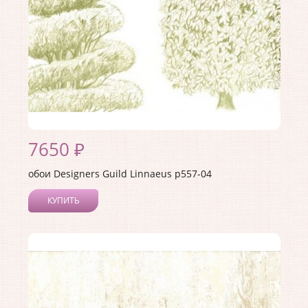
7650 ₽
обои Designers Guild Linnaeus p557-04
КУПИТЬ
Производитель:
Designers Guild
Коллекция:
Linnaeus
Длина рулона:
10
Ширина рулона:
0.52
Материал покрытия:
Акриловое
Страна:
Англия