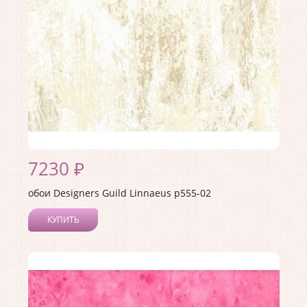
Материал основы:
Флизелин
Раппорт:
52
7230 ₽
обои Designers Guild Linnaeus p555-02
КУПИТЬ
Производитель:
Designers Guild
Коллекция:
Linnaeus
Длина рулона:
10
Ширина рулона:
0.52
Материал покрытия:
Акриловое