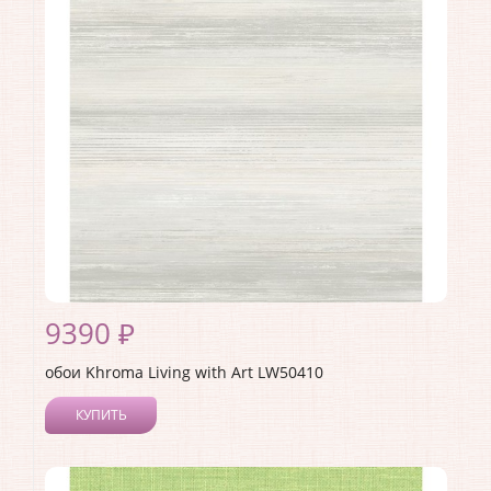
Материал покрытия:
Акриловое
Страна:
США
Материал основы:
Бумага
Раппорт:
53
9390 ₽
обои Khroma Living with Art LW50410
КУПИТЬ
Производитель:
Khroma
Коллекция:
Living with Art