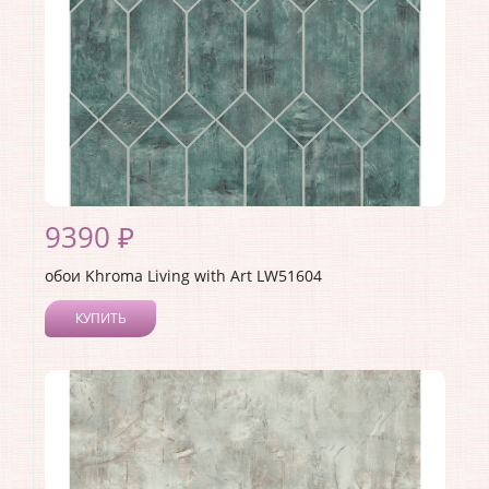
9390 ₽
обои Khroma Living with Art LW51604
КУПИТЬ
Производитель:
Khroma
Коллекция:
Living with Art
Длина рулона:
8.23
Ширина рулона:
0.68
Материал покрытия:
Акриловое
Страна:
США