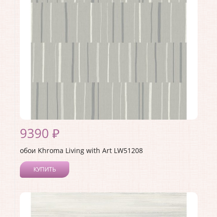
Страна:
США
Материал основы:
Бумага
Раппорт:
64
9390 ₽
обои Khroma Living with Art LW51208
КУПИТЬ
Производитель:
Khroma
Коллекция:
Living with Art
Длина рулона:
8.23
Ширина рулона:
0.68