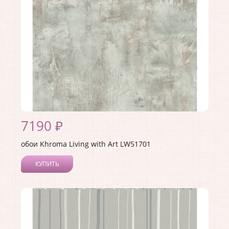
Материал основы:
Бумага
Раппорт:
53
7190 ₽
обои Khroma Living with Art LW51701
КУПИТЬ
Производитель:
Khroma
Коллекция:
Living with Art
Длина рулона:
8.23
Ширина рулона:
0.68
Материал покрытия:
Акриловое