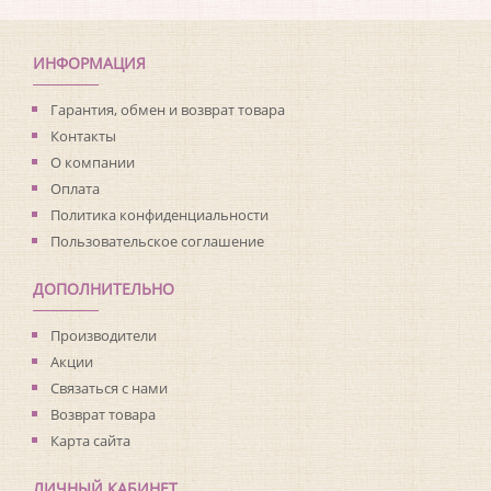
Коллекция:
Living with Art
Длина рулона:
8.23
Ширина рулона:
0.68
ИНФОРМАЦИЯ
Материал покрытия:
Виниловое
Страна:
США
Гарантия, обмен и возврат товара
Материал основы:
Флизелин
Контакты
Раппорт:
<>
О компании
Оплата
Политика конфиденциальности
Пользовательское соглашение
ДОПОЛНИТЕЛЬНО
Производители
Акции
Связаться с нами
Возврат товара
Карта сайта
ЛИЧНЫЙ КАБИНЕТ