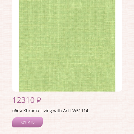
Длина рулона:
8.23
Ширина рулона:
0.68
Материал покрытия:
Акриловое
Страна:
США
Материал основы:
Бумага
Раппорт:
53
12310 ₽
обои Khroma Living with Art LW51114
КУПИТЬ
Производитель:
Khroma